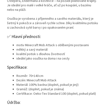
Creepera, Endermana a kostlivce – na pozadí pixelované krajiny.
Je ideální pro malé i velké hráče, ať už po koupání, u bazénu
nebo na pláži.
Osuška je vyrobena z příjemného a savého materiálu, který je
šetrný k pokožce a zároveň rychle schne. Díky kvalitnímu potisku
si zachovává syté barvy i po opakovaném praní.
✅ Hlavní přednosti:
motiv Minecraft Mob Attack s oblíbenými postavami
měkký a savý materiál
kvalitní potisk s dlouhou životností
ideální jako osuška na doma i na cesty
Specifikace:
Rozměr: 70×140 cm
Dezén: Minecraft Mob Attack
Materiál: 100% bavlna (doplnit, pokud je jiný)
Gramáž: (doplnit, pokud je známa)
Certifikace: Oeko-Tex Standard 100 (doplnit, pokud platí)
Údržba: