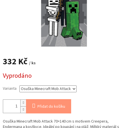
332 Kč
/ ks
Měrná
Vyprodáno
cena:
Varianta
Přidat do košíku
Osuška Minecraft Mob Attack 70×140 cm s motivem Creepera,
Endermana a kostlivce. Ideální po koupání i na pláž. Měkký materiál s