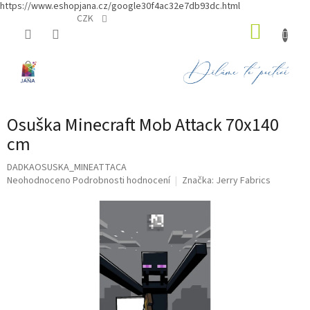
https://www.eshopjana.cz/google30f4ac32e7db93dc.html
Přejít
CZK
NÁKUP
na
obsah
KOŠÍK
Osuška Minecraft Mob Attack 70x140
cm
DADKAOSUSKA_MINEATTACA
Průměrné
Neohodnoceno
Podrobnosti hodnocení
Značka:
Jerry Fabrics
hodnocení
produktu
je
0,0
z
5
hvězdiček.