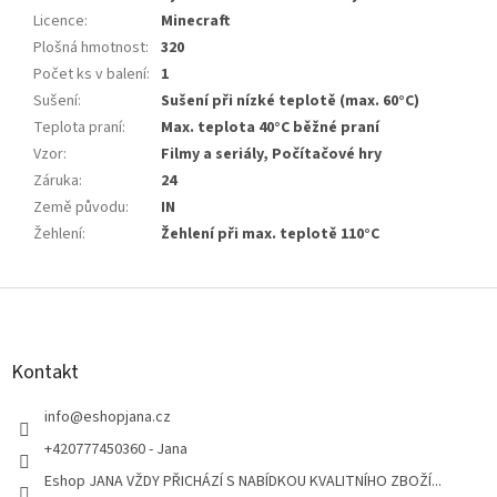
Licence
:
Minecraft
Plošná hmotnost
:
320
Počet ks v balení
:
1
Sušení
:
Sušení při nízké teplotě (max. 60°C)
Teplota praní
:
Max. teplota 40°C běžné praní
Vzor
:
Filmy a seriály, Počítačové hry
Záruka
:
24
Země původu
:
IN
Žehlení
:
Žehlení při max. teplotě 110°C
Z
á
p
a
Kontakt
t
í
info
@
eshopjana.cz
+420777450360 - Jana
Eshop JANA VŽDY PŘICHÁZÍ S NABÍDKOU KVALITNÍHO ZBOŽÍ...