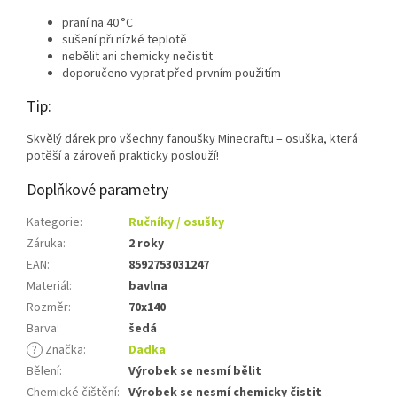
praní na 40 °C
sušení při nízké teplotě
nebělit ani chemicky nečistit
doporučeno vyprat před prvním použitím
Tip:
Skvělý dárek pro všechny fanoušky Minecraftu – osuška, která
potěší a zároveň prakticky poslouží!
Doplňkové parametry
Kategorie
:
Ručníky / osušky
Záruka
:
2 roky
EAN
:
8592753031247
Materiál
:
bavlna
Rozměr
:
70x140
Barva
:
šedá
?
Značka
:
Dadka
Bělení
:
Výrobek se nesmí bělit
Chemické čištění
:
Výrobek se nesmí chemicky čistit