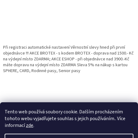
Při registraci automatické nastavení Věrnostní slevy hned při první
objednávce !!! AKCE BROTEX - s kodem BROTEX - doprava nad 1500.- Kč
na výdejní místo ZDARMA; AKCE ESHOP - při objednávce nad 3900.-Kč
máte dopravu na výdejní místo ZDARMA Sleva 5% na nákup s kartou
SPHERE, CARD, Rodinné pasy, Senior pasy
Tento web používá soubory cookie. Dalším procházením
tohoto webu vyjadřujete souhlas s jejich používáním.. Více
informací
zde
.
Vytvořil Shoptet
Věrnostní porgram: Již od první objednávky s registrací automaticky