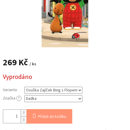
269 Kč
/ ks
Měrná
Vyprodáno
cena:
Varianta
Značka
?
Přidat do košíku