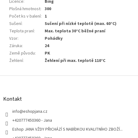
Licence
:
Bing
Plošná hmotnost
:
300
Počet ks v balení
:
1
Sušení
:
Sušení při nízké teplotě (max. 60°C)
Teplota praní
:
Max. teplota 30°C běžné praní
Vzor
:
Pohádky
Záruka
:
24
Země původu
:
PK
Žehlení
:
Žehlení při max. teplotě 110°C
Z
á
p
a
Kontakt
t
í
info
@
eshopjana.cz
+420777450360 - Jana
Eshop JANA VŽDY PŘICHÁZÍ S NABÍDKOU KVALITNÍHO ZBOŽÍ...