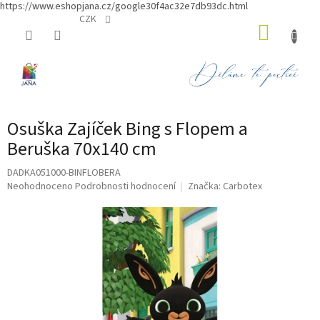
https://www.eshopjana.cz/google30f4ac32e7db93dc.html
Přejít
CZK
NÁKUP
na
obsah
KOŠÍK
Osuška Zajíček Bing s Flopem a
Beruška 70x140 cm
DADKA051000-BINFLOBERA
Průměrné
Neohodnoceno
Podrobnosti hodnocení
Značka:
Carbotex
hodnocení
produktu
je
0,0
z
5
hvězdiček.