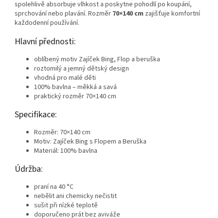
spolehlivě absorbuje vlhkost a poskytne pohodlí po koupání,
sprchování nebo plavání. Rozměr
70×140 cm
zajišťuje komfortní
každodenní používání.
Hlavní přednosti:
oblíbený motiv Zajíček Bing, Flop a beruška
roztomilý a jemný dětský design
vhodná pro malé děti
100% bavlna – měkká a savá
praktický rozměr 70×140 cm
Specifikace:
Rozměr: 70×140 cm
Motiv: Zajíček Bing s Flopem a Beruška
Materiál: 100% bavlna
Údržba:
praní na 40 °C
nebělit ani chemicky nečistit
sušit při nízké teplotě
doporučeno prát bez aviváže