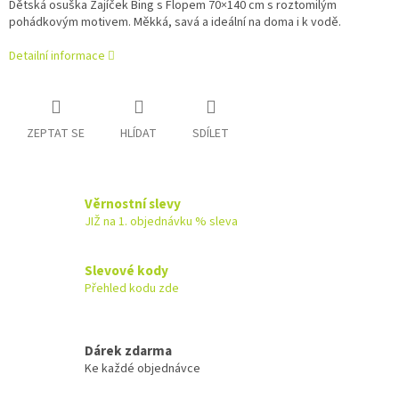
Dětská osuška Zajíček Bing s Flopem 70×140 cm s roztomilým
pohádkovým motivem. Měkká, savá a ideální na doma i k vodě.
Detailní informace
ZEPTAT SE
HLÍDAT
SDÍLET
Věrnostní slevy
JIŽ na 1. objednávku % sleva
Slevové kody
Přehled kodu zde
Dárek zdarma
Ke každé objednávce