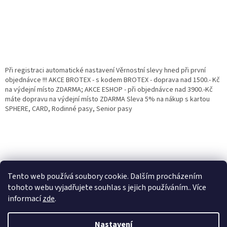
Při registraci automatické nastavení Věrnostní slevy hned při první
objednávce !!! AKCE BROTEX - s kodem BROTEX - doprava nad 1500.- Kč
na výdejní místo ZDARMA; AKCE ESHOP - při objednávce nad 3900.-Kč
máte dopravu na výdejní místo ZDARMA Sleva 5% na nákup s kartou
SPHERE, CARD, Rodinné pasy, Senior pasy
Tento web používá soubory cookie. Dalším procházením
tohoto webu vyjadřujete souhlas s jejich používáním.. Více
informací
zde
.
Vytvořil Shoptet
Věrnostní porgram: Již od první objednávky s registrací automaticky
Nastavení