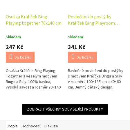
Osuška Králíček Bing
Povlečení do postýlky
Playing together 70x140 cm
Králíček Bing Playroom
baby 100x135, 40x60 cm
Skladem
Skladem
247 Kč
341 Kč
Do košíku
Do košíku
Osuška Králíček Bing Playing
Bavlněné povlečení do postýlky
Together s veselým motivem
s motivem Králíčka Binga a Suly
Binga a Suly. 100% bavlna,
v rozměru 100×135 cm a 40×60
vysoká savost a rozměr 70×140
cm. Jemný dětský design,
cm. Ideální pro malé děti domů i
příjemný materiál a zapínání na
k vodě.
zip pro klidný spánek miminek.
ZOBRAZIT VŠECHNY SOUVISEJÍCÍ PRODUKTY
Popis
Hodnocení
Diskuze