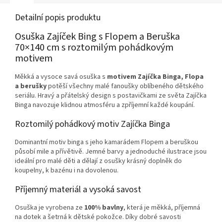
Detailní popis produktu
Osuška Zajíček Bing s Flopem a Beruška
70×140 cm s roztomilým pohádkovým
motivem
Měkká a vysoce savá osuška s
motivem Zajíčka Binga, Flopa
a berušky
potěší všechny malé fanoušky oblíbeného dětského
seriálu. Hravý a přátelský design s postavičkami ze světa Zajíčka
Binga navozuje klidnou atmosféru a zpříjemní každé koupání.
Roztomilý pohádkový motiv Zajíčka Binga
Dominantní motiv binga s jeho kamarádem Flopem a beruškou
působí mile a přívětivě. Jemné barvy a jednoduché ilustrace jsou
ideální pro malé děti a dělají z osušky krásný doplněk do
koupelny, k bazénu i na dovolenou.
Příjemný materiál a vysoká savost
Osuška je vyrobena ze
100% bavlny
, která je měkká, příjemná
na dotek a šetrná k dětské pokožce. Díky dobré savosti