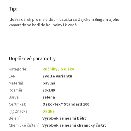
Tip:
Ideální dárek pro malé děti – osuška se Zajíčkem Bingem a jeho
kamarády se hodí do koupelny i k vodě.
Doplňkové parametry
Kategorie
:
Ručníky / osušky
EAN
:
Zvolte variantu
Materiál
:
bavlna
Rozměr
:
70x140
Barva
:
zelená
Certifikát
:
Oeko-Tex® Standard 100
?
Značka
:
Dadka
Bělení
:
Výrobek se nesmí bělit
Chemické čištění
:
Výrobek se nesmí chemicky čistit