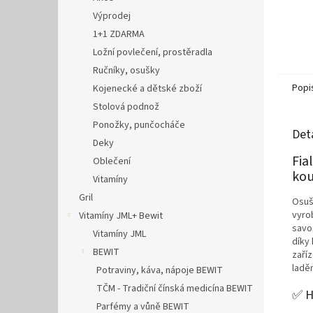
Výprodej
1+1 ZDARMA
Ložní povlečení, prostěradla
Ručníky, osušky
Popi
Kojenecké a dětské zboží
Stolová podnož
Ponožky, punčocháče
Det
Deky
Fia
Oblečení
kou
Vitamíny
Gril
Osušk
vyro
Vitamíny JML+ Bewit
savo
Vitamíny JML
díky
BEWIT
zaříz
ladě
Potraviny, káva, nápoje BEWIT
TČM - Tradiční čínská medicína BEWIT
✅ H
Parfémy a vůně BEWIT