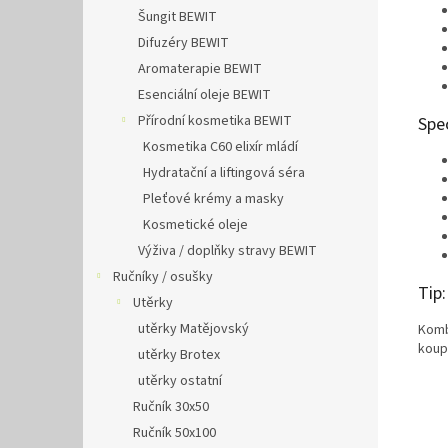
Šungit BEWIT
Difuzéry BEWIT
Aromaterapie BEWIT
Esenciální oleje BEWIT
Přírodní kosmetika BEWIT
Spec
Kosmetika C60 elixír mládí
Hydratační a liftingová séra
Pleťové krémy a masky
Kosmetické oleje
Výživa / doplňky stravy BEWIT
Ručníky / osušky
Tip:
Utěrky
utěrky Matějovský
Komb
koup
utěrky Brotex
utěrky ostatní
Ručník 30x50
Ručník 50x100