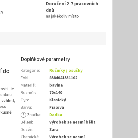
Doručení 2-7 pracovních
dnů
ČR
na jakékoliv místo
Doplňkové parametry
í do
Kategorie
:
Ručníky / osušky
EAN
:
8584041531102
Materiál
:
bavlna
osti. Je
Rozměr
:
70x140
vysokou
Typ
:
Klasický
 vzhled,
ness
Barva
:
Fialová
 vkusně
?
Značka
:
Dadka
Bělení
:
Výrobek se nesmí bělit
Dezén
:
Zara
Chemické
Výrobek se nesmí