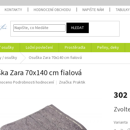
KONTAKTY
HODNOCENÍ OBCHODU
NAPIŠTE NÁM
TABULKY
HLEDAT
/ osušky
Ložní povlečení
Prostěradla
Peřiny, deky
y / osušky
Osuška Zara 70x140 cm fialová
ka Zara 70x140 cm fialová
né
noceno
Podrobnosti hodnocení
Značka:
Praktik
ní
302
u
Měrná
Zvolt
cena:
ek.
Varianta