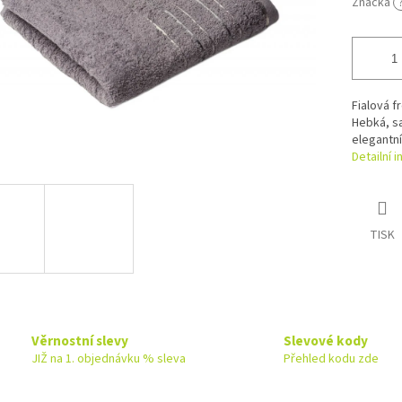
Značka
Fialová f
Hebká, s
elegantní
Detailní 
TISK
Věrnostní slevy
Slevové kody
JIŽ na 1. objednávku % sleva
Přehled kodu zde