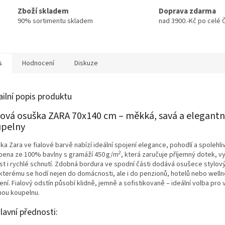
Zboží skladem
Doprava zdarma
90% sortimentu skladem
nad 3900.-Kč po celé 
s
Hodnocení
Diskuze
ailní popis produktu
lová osuška ZARA 70x140 cm – měkká, savá a elegantn
pelny
a Zara ve fialové barvě nabízí ideální spojení elegance, pohodlí a spolehliv
2
bena ze 100% bavlny s gramáží 450 g/m
, která zaručuje příjemný dotek, 
st i rychlé schnutí. Zdobná bordura ve spodní části dodává osušece stylový
 kterému se hodí nejen do domácnosti, ale i do penzionů, hotelů nebo well
ení. Fialový odstín působí klidně, jemně a sofistikovaně – ideální volba pro
nou koupelnu.
lavní přednosti: