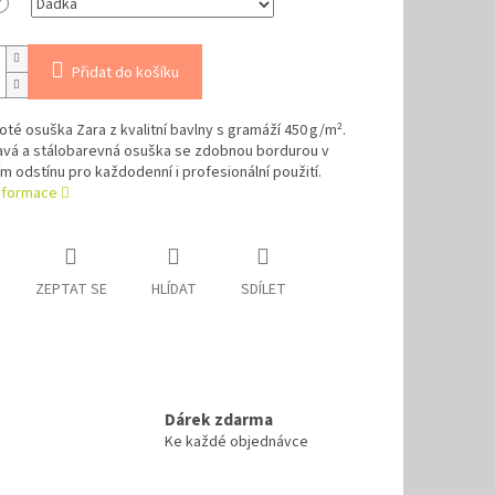
?
Přidat do košíku
roté osuška Zara z kvalitní bavlny s gramáží 450 g/m².
avá a stálobarevná osuška se zdobnou bordurou v
m odstínu pro každodenní i profesionální použití.
informace
ZEPTAT SE
HLÍDAT
SDÍLET
Dárek zdarma
Ke každé objednávce