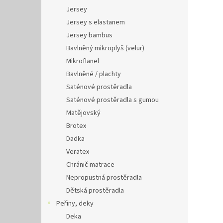
Jersey
Jersey s elastanem
Jersey bambus
Bavlněný mikroplyš (velur)
Mikroflanel
Bavlněné / plachty
Saténové prostěradla
Saténové prostěradla s gumou
Matějovský
Brotex
Dadka
Veratex
Chránič matrace
Nepropustná prostěradla
Dětská prostěradla
Peřiny, deky
Deka