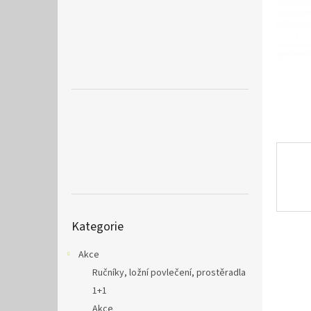
a
n
e
l
Přeskočit
Kategorie
kategorie
Akce
Ručníky, ložní povlečení, prostěradla
1+1
Akce