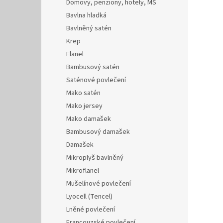
Domovy, penziony, hotely, MŠ
Bavlna hladká
Bavlněný satén
Krep
Flanel
Bambusový satén
Saténové povlečení
Mako satén
Mako jersey
Mako damašek
Bambusový damašek
Damašek
Mikroplyš bavlněný
Mikroflanel
Mušelínové povlečení
Lyocell (Tencel)
Lněné povlečení
Francouzské povlečení