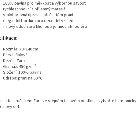
100% bavlna pro měkkost a výbornou savost
rychleschnoucí a příjemný materiál
stálobarevná úprava i při častém praní
elegantní bordura pro decentní vzhled
fialový odstín pro klidnou a jemnou atmosféru
ifikace:
Rozměr: 70×140 cm
Barva: fialová
Dezén: Zara
2
Gramáž: 450 g/m
Složení: 100% bavlna
Údržba: praní na 60 °C
inujte s ručníkem Zara ve stejném fialovém odstínu a vytvořte harmonicky
elnový set.