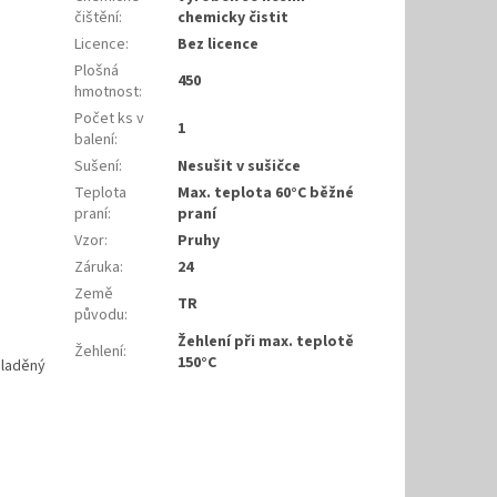
čištění
:
chemicky čistit
Licence
:
Bez licence
Plošná
450
hmotnost
:
Počet ks v
1
balení
:
Sušení
:
Nesušit v sušičce
Teplota
Max. teplota 60°C běžné
praní
:
praní
Vzor
:
Pruhy
Záruka
:
24
Země
TR
původu
:
Žehlení při max. teplotě
Žehlení
:
150°C
 laděný