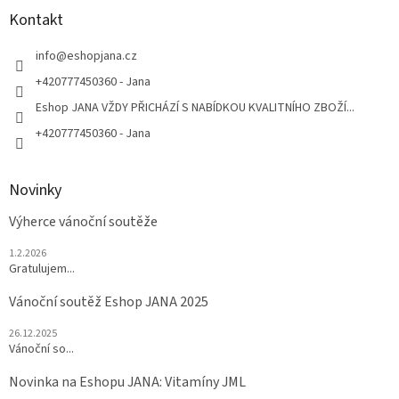
p
a
Kontakt
t
í
info
@
eshopjana.cz
+420777450360 - Jana
Eshop JANA VŽDY PŘICHÁZÍ S NABÍDKOU KVALITNÍHO ZBOŽÍ...
+420777450360 - Jana
Novinky
Výherce vánoční soutěže
1.2.2026
Gratulujem...
Vánoční soutěž Eshop JANA 2025
26.12.2025
Vánoční so...
Novinka na Eshopu JANA: Vitamíny JML