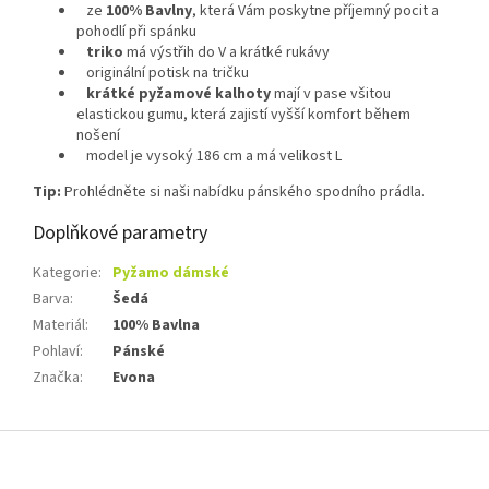
ze
100% Bavlny
, která Vám poskytne příjemný pocit a
pohodlí při spánku
triko
má výstřih do V
a krátké rukávy
originální potisk na tričku
krátké pyžamové kalhoty
mají v pase všitou
elastickou gumu, která zajistí vyšší komfort během
nošení
model je vysoký 186 cm a má velikost L
Tip:
Prohlédněte si naši nabídku pánského spodního prádla.
Doplňkové parametry
Kategorie
:
Pyžamo dámské
Barva
:
Šedá
Materiál
:
100% Bavlna
Pohlaví
:
Pánské
Značka
:
Evona
Z
á