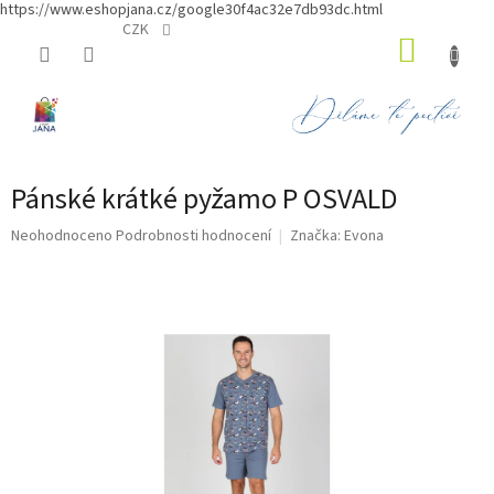
https://www.eshopjana.cz/google30f4ac32e7db93dc.html
Přejít
CZK
NÁKUP
na
obsah
KOŠÍK
Pánské krátké pyžamo P OSVALD
Průměrné
Neohodnoceno
Podrobnosti hodnocení
Značka:
Evona
hodnocení
produktu
je
0,0
z
5
hvězdiček.