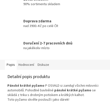
90% sortimentu skladem
Doprava zdarma
nad 3900.-Kč po celé ČR
Doručení 2-7 pracovních dnů
na jakékoliv místo
Popis
Hodnocení
Diskuze
Detailní popis produktu
Pánské krátké pyžamo
P OSVALD si zamilují všichni
milovníci
automobilů. Pohodlné bavlněné
pánské
krátké
pyžamo
se
skládá z trika
s drobným potiskem
a
krátkých
kalhot.
Toto pyžamo skvěle poslouží i jako dárek!