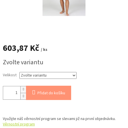
603,87 Kč
/ ks
Měrná
Zvolte variantu
cena:
Velikost
Přidat do košíku
Využijte náš věrnostní program se slevami již na první objednávku.
Věrnostní program