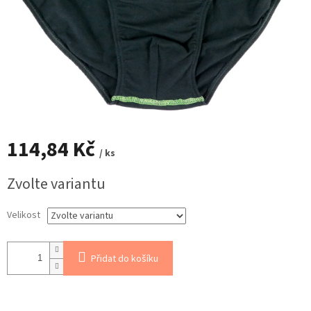
114,84 Kč
/ ks
Měrná
Zvolte variantu
cena:
Velikost
Přidat do košíku