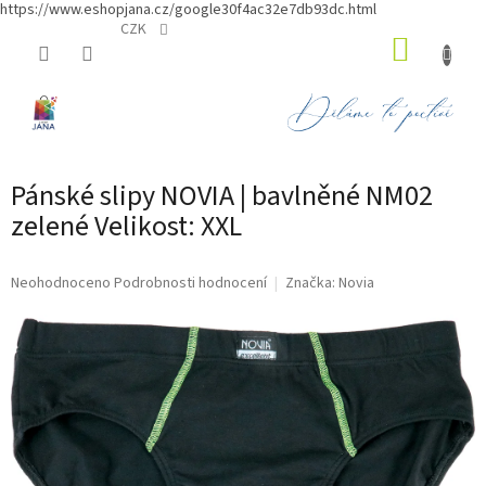
https://www.eshopjana.cz/google30f4ac32e7db93dc.html
Přejít
CZK
NÁKUP
na
obsah
KOŠÍK
Pánské slipy NOVIA | bavlněné NM02
zelené Velikost: XXL
Průměrné
Neohodnoceno
Podrobnosti hodnocení
Značka:
Novia
hodnocení
produktu
je
0,0
z
5
hvězdiček.