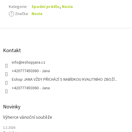
Kategorie
:
Spodní prádlo
,
Novia
?
Značka
:
Novia
Z
á
p
a
Kontakt
t
í
info
@
eshopjana.cz
+420777450360 - Jana
Eshop JANA VŽDY PŘICHÁZÍ S NABÍDKOU KVALITNÍHO ZBOŽÍ...
+420777450360 - Jana
Novinky
Výherce vánoční soutěže
1.2.2026