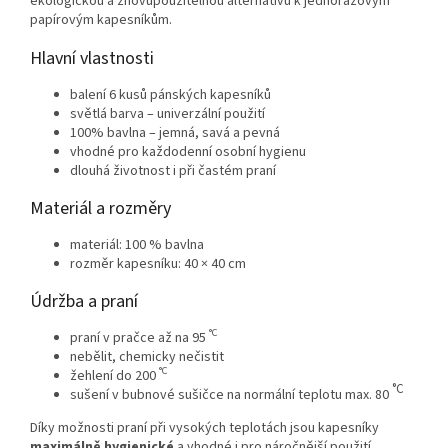
ekologickou a znovupoužitelnou alternativu k jednorázovým
papírovým kapesníkům.
Hlavní vlastnosti
balení 6 kusů pánských kapesníků
světlá barva – univerzální použití
100% bavlna – jemná, savá a pevná
vhodné pro každodenní osobní hygienu
dlouhá životnost i při častém praní
Materiál a rozměry
materiál: 100 % bavlna
rozměr kapesníku: 40 × 40 cm
Údržba a praní
°C
praní v pračce až na 95
nebělit, chemicky nečistit
°C
žehlení do 200
°C
sušení v bubnové sušičce na normální teplotu max. 80
Díky možnosti praní při vysokých teplotách jsou kapesníky
maximálně hygienické
a vhodné i pro náročnější použití.