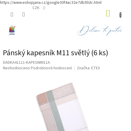
https://www.eshopjana.cz/google30f4ac32e7db93dc.html
Přejít
CZK
NÁKUP
na
obsah
KOŠÍK
Pánský kapesník M11 světlý (6 ks)
DADKA41111-KAPESNIM11A
Průměrné
Neohodnoceno
Podrobnosti hodnocení
Značka:
ETEX
hodnocení
produktu
je
0,0
z
5
hvězdiček.