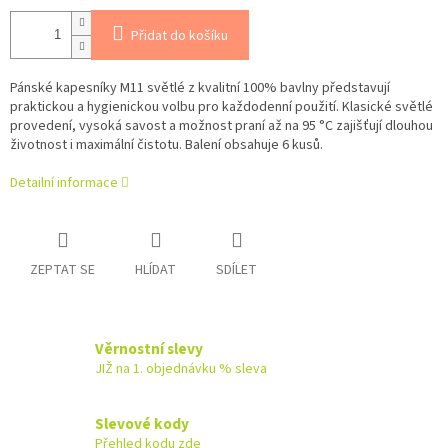
Přidat do košíku
Pánské kapesníky M11 světlé z kvalitní 100% bavlny představují
praktickou a hygienickou volbu pro každodenní použití. Klasické světlé
provedení, vysoká savost a možnost praní až na 95 °C zajišťují dlouhou
životnost i maximální čistotu. Balení obsahuje 6 kusů.
Detailní informace
ZEPTAT SE
HLÍDAT
SDÍLET
Věrnostní slevy
JIŽ na 1. objednávku % sleva
Slevové kody
Přehled kodu zde