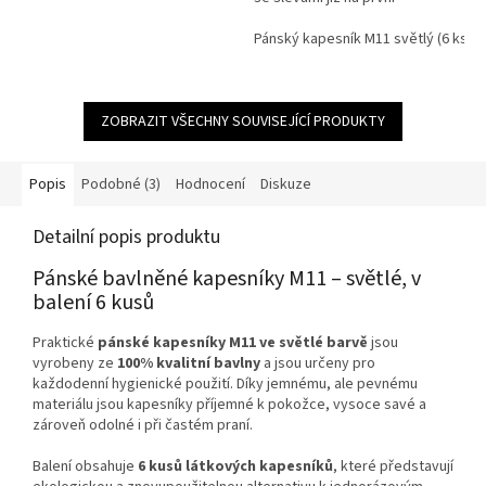
objednávku. Věrnostní program
Pánský kapesník M11 světlý (6 ks)
ZOBRAZIT VŠECHNY SOUVISEJÍCÍ PRODUKTY
Popis
Podobné (3)
Hodnocení
Diskuze
Detailní popis produktu
Pánské bavlněné kapesníky M11 – světlé, v
balení 6 kusů
Praktické
pánské kapesníky M11 ve světlé barvě
jsou
vyrobeny ze
100% kvalitní bavlny
a jsou určeny pro
každodenní hygienické použití. Díky jemnému, ale pevnému
materiálu jsou kapesníky příjemné k pokožce, vysoce savé a
zároveň odolné i při častém praní.
Balení obsahuje
6 kusů látkových kapesníků
, které představují