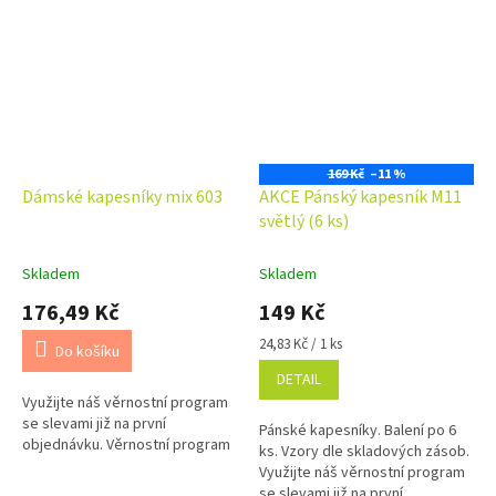
169 Kč
–11 %
Dámské kapesníky mix 603
AKCE Pánský kapesník M11
světlý (6 ks)
Skladem
Skladem
176,49 Kč
149 Kč
Měrná
24,83 Kč / 1 ks
Do košíku
cena:
DETAIL
Využijte náš věrnostní program
se slevami již na první
Pánské kapesníky. Balení po 6
objednávku. Věrnostní program
ks. Vzory dle skladových zásob.
Využijte náš věrnostní program
se slevami již na první