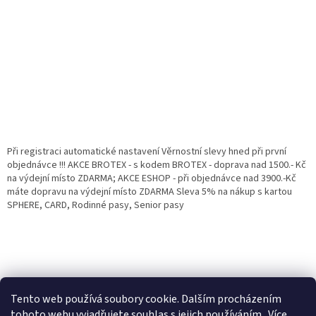
Při registraci automatické nastavení Věrnostní slevy hned při první
objednávce !!! AKCE BROTEX - s kodem BROTEX - doprava nad 1500.- Kč
na výdejní místo ZDARMA; AKCE ESHOP - při objednávce nad 3900.-Kč
máte dopravu na výdejní místo ZDARMA Sleva 5% na nákup s kartou
SPHERE, CARD, Rodinné pasy, Senior pasy
Tento web používá soubory cookie. Dalším procházením
tohoto webu vyjadřujete souhlas s jejich používáním.. Více