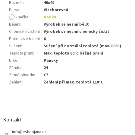
Rozměr
:
40x40
Barva
:
Vícebarevná
?
Značka
:
Dadka
Bělení
:
Výrobek se nesmí bělit
Chemické čištění
:
Výrobek se nesmí chemicky čistit
Počet ks v balení
:
6
Sušení
:
Sušení při normální teplotě (max. 80°C)
Teplota praní
:
Max. teplota 60°C běžné praní
Určení
:
Pánský
Záruka
:
24
Země původu
:
CZ
Žehlení
:
Žehlení při max. teplotě 110°C
Z
á
p
a
Kontakt
t
í
info
@
eshopjana.cz