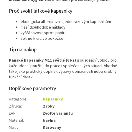
Proč zvolit látkové kapesníky
ekologická alternativa k jednorázovým kapesníkům
nižší dlouhodobé náklady
vyšší savost oproti papíru
šetrné k citlivé pokožce
Tip na nákup
Pánské kapesníky M11 světlé (6 ks)
jsou ideální volbou pro
každodenní použití, do práce i společenských situací. Vhodné
také jako praktický doplněk výbavy domácnosti nebo drobný
funkční dárek.
Doplňkové parametry
Kategorie
:
Kapesníky
Záruka
:
2 roky
EAN
:
Zvolte variantu
Materiál
:
bavlna
Motiv
:
Károvaný