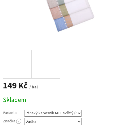
149 Kč
/ bal
Měrná
Skladem
cena:
Varianta
Značka
?