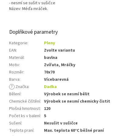
- nesmí se sušit v sušičce
Název: Méďa mráček.
Doplňkové parametry
Kategorie
:
Pleny
EAN
:
Zvolte variantu
Materiál
:
bavlna
Motiv
:
Zvířata, Mráčky
Rozměr
:
70x70
Barva
:
Vícebarevná
?
Značka
:
Dadka
Bělení
:
Výrobek se nesmí bělit
Chemické čištění
:
Výrobek se nesmí chemicky čistit
Plošná hmotnost
:
120
Počet ks v balení
:
5
Sušení
:
Nesušit v sušičce
Teplota praní
:
Max. teplota 60°C běžné praní