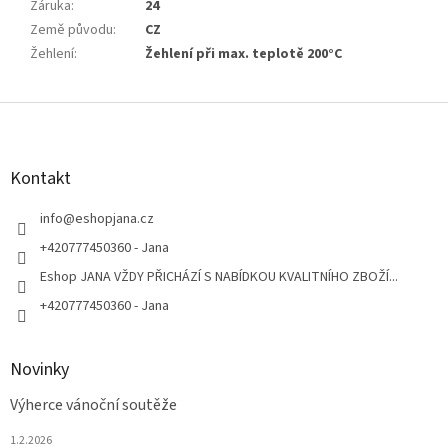
Záruka
:
24
Země původu
:
CZ
Žehlení
:
Žehlení při max. teplotě 200°C
Z
á
p
a
Kontakt
t
í
info
@
eshopjana.cz
+420777450360 - Jana
Eshop JANA VŽDY PŘICHÁZÍ S NABÍDKOU KVALITNÍHO ZBOŽÍ...
+420777450360 - Jana
Novinky
Výherce vánoční soutěže
1.2.2026