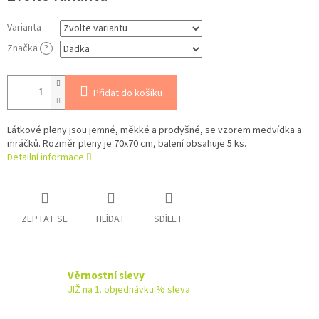
Varianta
Značka
?
Přidat do košíku
Látkové pleny jsou jemné, měkké a prodyšné, se vzorem medvídka a
mráčků. Rozměr pleny je 70x70 cm, balení obsahuje 5 ks.
Detailní informace
ZEPTAT SE
HLÍDAT
SDÍLET
Věrnostní slevy
JIŽ na 1. objednávku % sleva