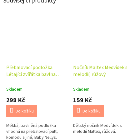
Související produkty
Přebalovací podložka
Nočník Maltex Medvídek s
Létající zvířátka bavlna
melodií, růžový
50x70cm modrá New Baby
Skladem
Skladem
298 Kč
159 Kč
Do košíku
Do košíku
Měkká, bavlněná podložka
Dětský nočník Medvídek s
vhodná na přebalovací pult,
melodií Maltex, růžová.
komodu a jiné, Baby Nellys.