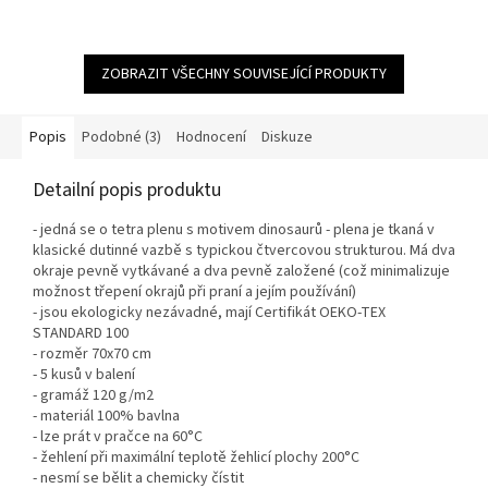
ZOBRAZIT VŠECHNY SOUVISEJÍCÍ PRODUKTY
Popis
Podobné (3)
Hodnocení
Diskuze
Detailní popis produktu
- jedná se o tetra plenu s motivem dinosaurů - plena je tkaná v
klasické dutinné vazbě s typickou čtvercovou strukturou. Má dva
okraje pevně vytkávané a dva pevně založené (což minimalizuje
možnost třepení okrajů při praní a jejím používání)
- jsou ekologicky nezávadné, mají Certifikát OEKO-TEX
STANDARD 100
- rozměr 70x70 cm
- 5 kusů v balení
- gramáž 120 g/m2
- materiál 100% bavlna
- lze prát v pračce na 60°C
- žehlení při maximální teplotě žehlicí plochy 200°C
- nesmí se bělit a chemicky čístit