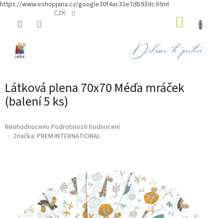
https://www.eshopjana.cz/google30f4ac32e7db93dc.html
Přejít
CZK
NÁKUP
na
obsah
KOŠÍK
Látková plena 70x70 Méďa mráček
(balení 5 ks)
Průměrné
Neohodnoceno
Podrobnosti hodnocení
hodnocení
Značka:
PREM INTERNATIONAL
produktu
je
0,0
z
5
hvězdiček.