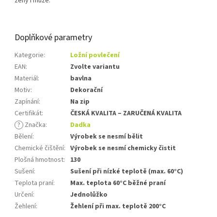
ženy i muže.
Doplňkové parametry
Kategorie
:
Ložní povlečení
EAN
:
Zvolte variantu
Materiál
:
bavlna
Motiv
:
Dekorační
Zapínání
:
Na zip
Certifikát
:
ČESKÁ KVALITA – ZARUČENÁ KVALITA
?
Značka
:
Dadka
Bělení
:
Výrobek se nesmí bělit
Chemické čištění
:
Výrobek se nesmí chemicky čistit
Plošná hmotnost
:
130
Sušení
:
Sušení při nízké teplotě (max. 60°C)
Teplota praní
:
Max. teplota 60°C běžné praní
Určení
:
Jednolůžko
Žehlení
:
Žehlení při max. teplotě 200°C