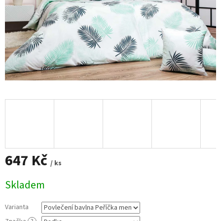
647 Kč
/ ks
Měrná
Skladem
cena:
Varianta