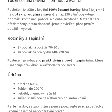
100% česaná bavlna – jemnost a kvalita
Povlečení je ušito z kvalitní
100% česané bavlny
, která je
jemná
2
na dotek
,
prodyšná
a
savá
. Gramáž 130 g/m
poskytuje
optimální kombinaci pohodlí a dlouhé životnosti. Materiál není
předsrážený, proto doporučujeme povlečení před prvním
použitím vyprat.
Rozměry a zapínání
1× povlak na polštář 70×90 cm
1× povlak na přikrývku 140×220 cm
Povlečení je vybaveno
praktickým zipovým zapínáním
, které
usnadňuje převlékání a každodenní používání.
Údržba
praní na 60 °C
žehlení do 200 °C
nebělit, chemicky nečistit
sušení v sušičce na nízkou teplotu nebo volně
Perte naruby, se zapnutým zipem a používejte prací prostředky
určené na jemné nebo barevné prádlo.