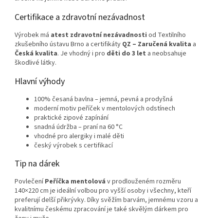
Certifikace a zdravotní nezávadnost
Výrobek má
atest zdravotní nezávadnosti
od Textilního
zkušebního ústavu Brno a certifikáty
QZ – Zaručená kvalita
a
Česká kvalita
. Je vhodný i pro
děti do 3 let
a neobsahuje
škodlivé látky.
Hlavní výhody
100% česaná bavlna – jemná, pevná a prodyšná
moderní motiv peříček v mentolových odstínech
praktické zipové zapínání
snadná údržba – praní na 60 °C
vhodné pro alergiky i malé děti
český výrobek s certifikací
Tip na dárek
Povlečení
Peříčka mentolová
v prodlouženém rozměru
140×220 cm je ideální volbou pro vyšší osoby i všechny, kteří
preferují delší přikrývky. Díky svěžím barvám, jemnému vzoru a
kvalitnímu českému zpracování je také skvělým dárkem pro