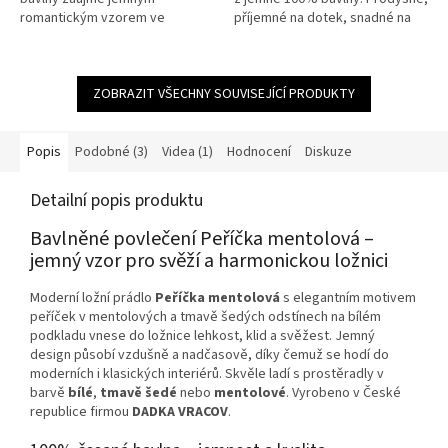
romantickým vzorem ve
příjemné na dotek, snadné na
starorůžových odstínech.
údržbu a bez nutnosti žehlení.
Krepová úprava nevyžaduje
Rozměr povlečení je 140x200,...
žehlení a zajišťuje snadnou...
ZOBRAZIT VŠECHNY SOUVISEJÍCÍ PRODUKTY
Popis
Podobné (3)
Videa (1)
Hodnocení
Diskuze
Detailní popis produktu
Bavlněné povlečení Peříčka mentolová –
jemný vzor pro svěží a harmonickou ložnici
Moderní ložní prádlo
Peříčka mentolová
s elegantním motivem
peříček v mentolových a tmavě šedých odstínech na bílém
podkladu vnese do ložnice lehkost, klid a svěžest. Jemný
design působí vzdušně a nadčasově, díky čemuž se hodí do
moderních i klasických interiérů. Skvěle ladí s prostěradly v
barvě
bílé
,
tmavě šedé
nebo
mentolové
. Vyrobeno v České
republice firmou
DADKA VRACOV
.