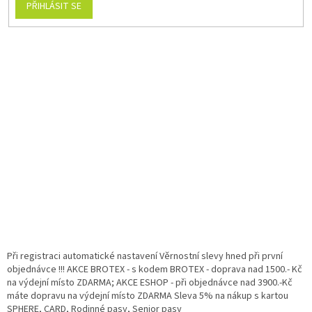
PŘIHLÁSIT SE
Při registraci automatické nastavení Věrnostní slevy hned při první
objednávce !!! AKCE BROTEX - s kodem BROTEX - doprava nad 1500.- Kč
na výdejní místo ZDARMA; AKCE ESHOP - při objednávce nad 3900.-Kč
máte dopravu na výdejní místo ZDARMA Sleva 5% na nákup s kartou
SPHERE, CARD, Rodinné pasy, Senior pasy