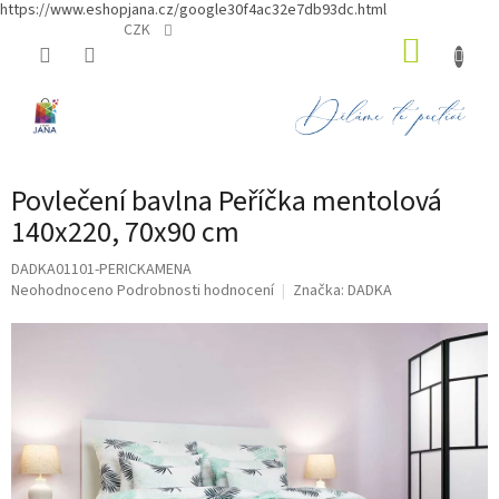
https://www.eshopjana.cz/google30f4ac32e7db93dc.html
Přejít
CZK
NÁKUP
na
obsah
KOŠÍK
Povlečení bavlna Peříčka mentolová
140x220, 70x90 cm
DADKA01101-PERICKAMENA
Průměrné
Neohodnoceno
Podrobnosti hodnocení
Značka:
DADKA
hodnocení
produktu
je
0,0
z
5
hvězdiček.