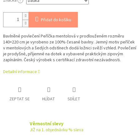
Značka
?
Přidat do košíku
Bavlněné povlečení Peříčka mentolová v prodlouženém rozměru
140×220 cm je vyrobeno ze 100% česané bavlny. Jemný motiv peříček
v mentolových a šedých odstínech dodá ložnici svěží vzhled. Povlečení
je prodyšné, příjemné na dotek a vybavené praktickým zipovým
zapínáním. Český výrobek s certifikací zdravotní nezávadnosti.
Detailní informace
ZEPTAT SE
HLÍDAT
SDÍLET
Věrnostní slevy
JIŽ na 1. objednávku % sleva