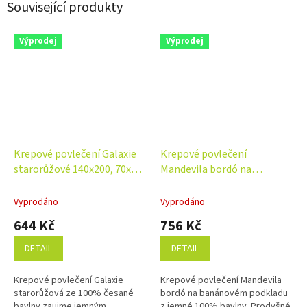
Související produkty
Výprodej
Výprodej
Krepové povlečení Galaxie
Krepové povlečení
starorůžové 140x200, 70x90
Mandevila bordó na
cm
banánovém podkladu
140x200, 70x90 cm
Vyprodáno
Vyprodáno
644 Kč
756 Kč
DETAIL
DETAIL
Krepové povlečení Galaxie
Krepové povlečení Mandevila
starorůžová ze 100% česané
bordó na banánovém podkladu
bavlny zaujme jemným
z jemné 100% bavlny. Prodyšné,