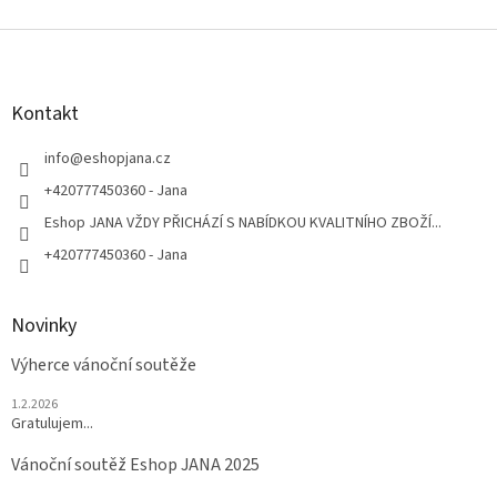
Z
á
p
a
Kontakt
t
í
info
@
eshopjana.cz
+420777450360 - Jana
Eshop JANA VŽDY PŘICHÁZÍ S NABÍDKOU KVALITNÍHO ZBOŽÍ...
+420777450360 - Jana
Novinky
Výherce vánoční soutěže
1.2.2026
Gratulujem...
Vánoční soutěž Eshop JANA 2025