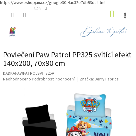
https://www.eshopjana.cz/google30f4ac32e7db93dc.html
Přejít
CZK
NÁKUP
na
obsah
KOŠÍK
Povlečení Paw Patrol PP325 svítící efekt
140x200, 70x90 cm
DADKAPAWPATROLSVIT325A
Průměrné
Neohodnoceno
Podrobnosti hodnocení
Značka:
Jerry Fabrics
hodnocení
produktu
je
0,0
z
5
hvězdiček.