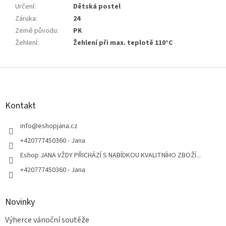
Určení
:
Dětská postel
Záruka
:
24
Země původu
:
PK
Žehlení
:
Žehlení při max. teplotě 110°C
Z
á
p
a
Kontakt
t
í
info
@
eshopjana.cz
+420777450360 - Jana
Eshop JANA VŽDY PŘICHÁZÍ S NABÍDKOU KVALITNÍHO ZBOŽÍ...
+420777450360 - Jana
Novinky
Výherce vánoční soutěže