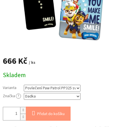
666 Kč
/ ks
Měrná
Skladem
cena:
Varianta
Značka
?
Přidat do košíku