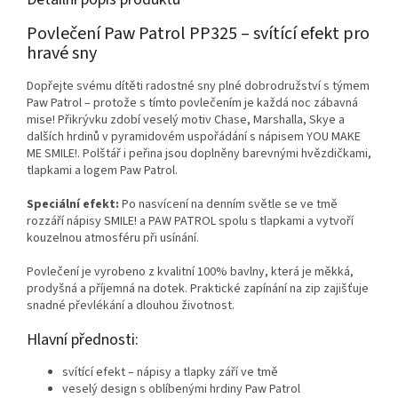
Povlečení Paw Patrol PP325 – svítící efekt pro
hravé sny
Dopřejte svému dítěti radostné sny plné dobrodružství s týmem
Paw Patrol – protože s tímto povlečením je každá noc zábavná
mise! Přikrývku zdobí veselý motiv Chase, Marshalla, Skye a
dalších hrdinů v pyramidovém uspořádání s nápisem YOU MAKE
ME SMILE!. Polštář i peřina jsou doplněny barevnými hvězdičkami,
tlapkami a logem Paw Patrol.
Speciální efekt:
Po nasvícení na denním světle se ve tmě
rozzáří nápisy SMILE! a PAW PATROL spolu s tlapkami a vytvoří
kouzelnou atmosféru při usínání.
Povlečení je vyrobeno z kvalitní 100% bavlny, která je měkká,
prodyšná a příjemná na dotek. Praktické zapínání na zip zajišťuje
snadné převlékání a dlouhou životnost.
Hlavní přednosti:
svítící efekt – nápisy a tlapky září ve tmě
veselý design s oblíbenými hrdiny Paw Patrol