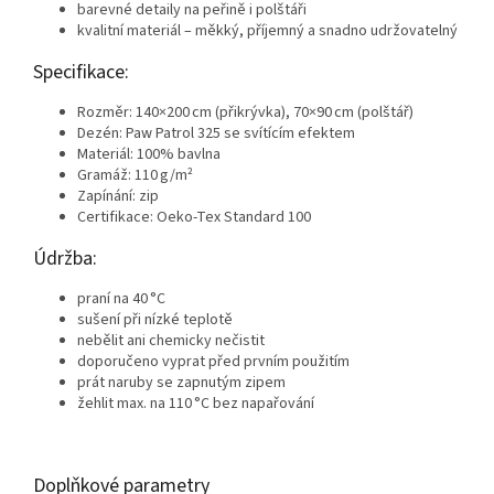
barevné detaily na peřině i polštáři
kvalitní materiál – měkký, příjemný a snadno udržovatelný
Specifikace:
Rozměr: 140×200 cm (přikrývka), 70×90 cm (polštář)
Dezén: Paw Patrol 325 se svítícím efektem
Materiál: 100% bavlna
Gramáž: 110 g/m²
Zapínání: zip
Certifikace: Oeko-Tex Standard 100
Údržba:
praní na 40 °C
sušení při nízké teplotě
nebělit ani chemicky nečistit
doporučeno vyprat před prvním použitím
prát naruby se zapnutým zipem
žehlit max. na 110 °C bez napařování
Doplňkové parametry