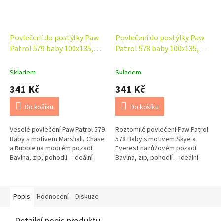
Povlečení do postýlky Paw
Povlečení do postýlky Paw
Patrol 579 baby 100x135,
Patrol 578 baby 100x135,
40x60 cm
40x60 cm
Skladem
Skladem
341 Kč
341 Kč
Do košíku
Do košíku
Veselé povlečení Paw Patrol 579
Roztomilé povlečení Paw Patrol
Baby s motivem Marshall, Chase
578 Baby s motivem Skye a
a Rubble na modrém pozadí.
Everest na růžovém pozadí.
Bavlna, zip, pohodlí – ideální
Bavlna, zip, pohodlí – ideální
volba do dětské postýlky pro
volba do dětské postýlky pro
malé fanoušky...
malé faninky Tlapkové...
Popis
Hodnocení
Diskuze
Detailní popis produktu