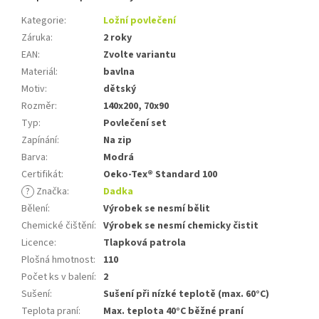
Kategorie
:
Ložní povlečení
Záruka
:
2 roky
EAN
:
Zvolte variantu
Materiál
:
bavlna
Motiv
:
dětský
Rozměr
:
140x200, 70x90
Typ
:
Povlečení set
Zapínání
:
Na zip
Barva
:
Modrá
Certifikát
:
Oeko-Tex® Standard 100
?
Značka
:
Dadka
Bělení
:
Výrobek se nesmí bělit
Chemické čištění
:
Výrobek se nesmí chemicky čistit
Licence
:
Tlapková patrola
Plošná hmotnost
:
110
Počet ks v balení
:
2
Sušení
:
Sušení při nízké teplotě (max. 60°C)
Teplota praní
:
Max. teplota 40°C běžné praní