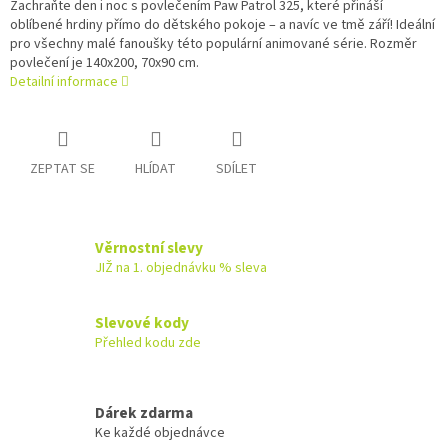
Zachraňte den i noc s povlečením Paw Patrol 325, které přináší
oblíbené hrdiny přímo do dětského pokoje – a navíc ve tmě září! Ideální
pro všechny malé fanoušky této populární animované série. Rozměr
povlečení je 140x200, 70x90 cm.
Detailní informace
ZEPTAT SE
HLÍDAT
SDÍLET
Věrnostní slevy
JIŽ na 1. objednávku % sleva
Slevové kody
Přehled kodu zde
Dárek zdarma
Ke každé objednávce