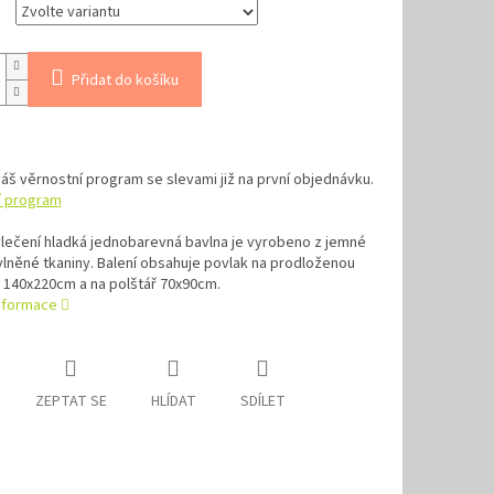
Přidat do košíku
náš věrnostní program se slevami již na první objednávku.
í program
lečení hladká jednobarevná bavlna je vyrobeno z jemné
lněné tkaniny. Balení obsahuje povlak na prodloženou
 140x220cm a na polštář 70x90cm.
informace
ZEPTAT SE
HLÍDAT
SDÍLET