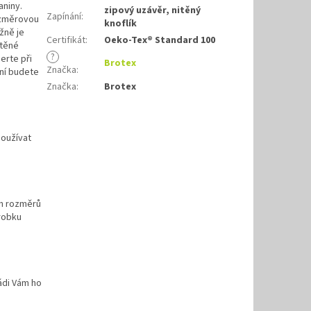
aniny.
zipový uzávěr, nitěný
Zapínání
:
ozměrovou
knoflík
žně je
Certifikát
:
Oeko-Tex® Standard 100
itěné
?
erte při
Brotex
Značka
:
ní budete
Značka
:
Brotex
používat
ch rozměrů
robku
ádi Vám ho