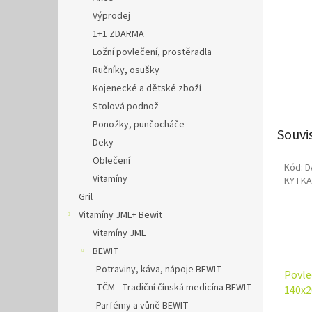
Výprodej
1+1 ZDARMA
Ložní povlečení, prostěradla
Ručníky, osušky
Kojenecké a dětské zboží
Stolová podnož
Ponožky, punčocháče
Souvi
Deky
Oblečení
Kód:
D
Výpr
Vitamíny
KYTKA
Gril
Vitamíny JML+ Bewit
Vitamíny JML
BEWIT
Potraviny, káva, nápoje BEWIT
Povle
TČM - Tradiční čínská medicína BEWIT
140x2
Parfémy a vůně BEWIT