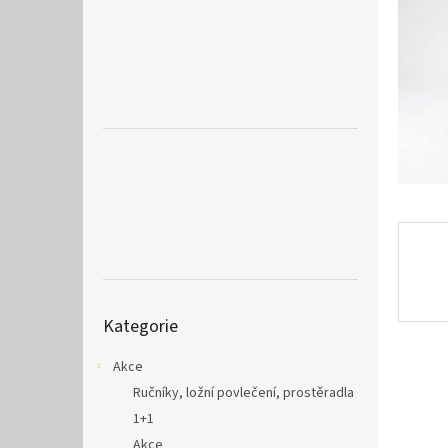
a
n
e
l
Přeskočit
Kategorie
kategorie
Akce
Ručníky, ložní povlečení, prostěradla
1+1
Akce