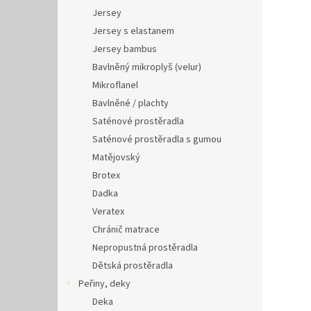
Jersey
Jersey s elastanem
Jersey bambus
Bavlněný mikroplyš (velur)
Mikroflanel
Bavlněné / plachty
Saténové prostěradla
Saténové prostěradla s gumou
Matějovský
Brotex
Dadka
Veratex
Chránič matrace
Nepropustná prostěradla
Dětská prostěradla
Peřiny, deky
Deka