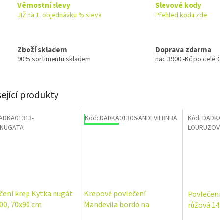
Věrnostní slevy
Slevové kody
JIŽ na 1. objednávku % sleva
Přehled kodu zde
Zboží skladem
Doprava zdarma
90% sortimentu skladem
nad 3900.-Kč po celé 
sející produkty
ADKA01313-
Kód:
DADKA01306-ANDEVILBNBA
Kód:
DADKA
odej
Výprodej
Výprodej
NUGATA
LOURUZOV
čení krep Kytka nugát
Krepové povlečení
Povlečení
00, 70x90 cm
Mandevila bordó na
růžová 14
banánovém podkladu