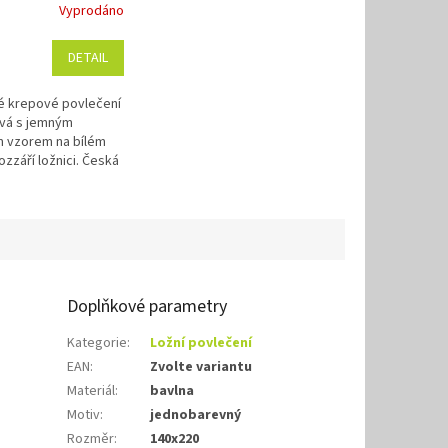
Vyprodáno
DETAIL
é krepové povlečení
vá s jemným
 vzorem na bílém
zzáří ložnici. Česká
íjemná bavlna a
žba bez žehlení.
Doplňkové parametry
Kategorie
:
Ložní povlečení
EAN
:
Zvolte variantu
Materiál
:
bavlna
Motiv
:
jednobarevný
Rozměr
:
140x220