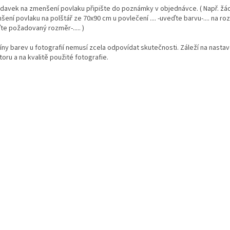
davek na zmenšení povlaku připište do poznámky v objednávce. ( Např. ž
ení povlaku na polštář ze 70x90 cm u povlečení .... -uveďte barvu-.... na rozm
te požadovaný rozměr-..... )
íny barev u fotografií nemusí zcela odpovídat skutečnosti. Záleží na nasta
oru a na kvalitě použité fotografie.