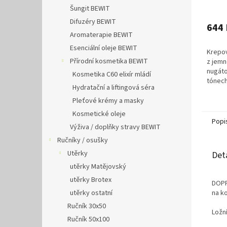
Šungit BEWIT
Difuzéry BEWIT
644 
Aromaterapie BEWIT
Esenciální oleje BEWIT
Krepov
Přírodní kosmetika BEWIT
z jemn
nugát
Kosmetika C60 elixír mládí
tónech
Hydratační a liftingová séra
dotek,
Česká 
Pleťové krémy a masky
Kosmetické oleje
Popi
Výživa / doplňky stravy BEWIT
Ručníky / osušky
Utěrky
Det
utěrky Matějovský
utěrky Brotex
DOPR
utěrky ostatní
na k
Ručník 30x50
Ložn
Ručník 50x100