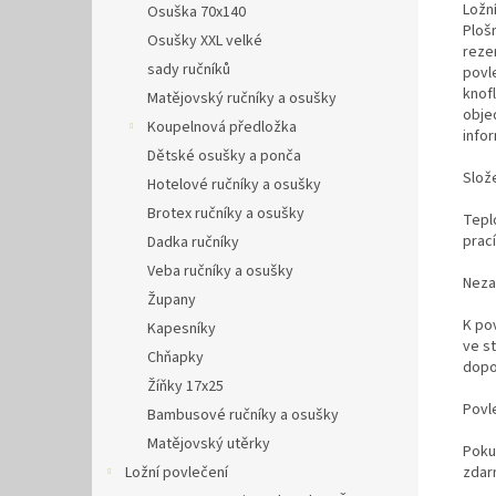
Ložn
Osuška 70x140
Ploš
Osušky XXL velké
reze
sady ručníků
povl
knof
Matějovský ručníky a osušky
obje
Koupelnová předložka
info
Dětské osušky a ponča
Slož
Hotelové ručníky a osušky
Brotex ručníky a osušky
Tepl
prac
Dadka ručníky
Veba ručníky a osušky
Neza
Župany
K po
Kapesníky
ve s
Chňapky
dopo
Žíňky 17x25
Povl
Bambusové ručníky a osušky
Matějovský utěrky
Poku
Ložní povlečení
zdar