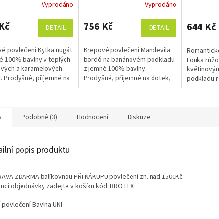
Vyprodáno
Vyprodáno
140x200, 70x90 cm
Kč
756 Kč
644 Kč
DETAIL
DETAIL
é povlečení Kytka nugát
Krepové povlečení Mandevila
Romantick
é 100% bavlny v teplých
bordó na banánovém podkladu
Louka růžo
ových a karamelových
z jemné 100% bavlny.
květinovým
. Prodyšné, příjemné na
Prodyšné, příjemné na dotek,
podkladu ro
 bez nutnosti žehlení.
snadné na údržbu a bez
kvalita, př
kvalita s praktickým...
nutnosti žehlení. Rozměr
snadná údr
povlečení je 140x200,...
Rozměr...
s
Podobné (3)
Hodnocení
Diskuze
ailní popis produktu
AVA ZDARMA balíkovnou PŘI NÁKUPU povlečení zn. nad 1500Kč
onci objednávky zadejte v košíku kód: BROTEX
í povlečení Bavlna UNI