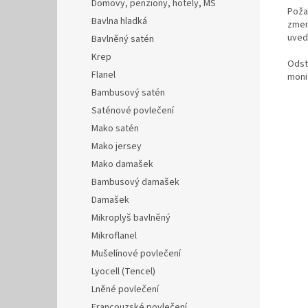
Domovy, penziony, hotely, MŠ
Poža
Bavlna hladká
zmenš
uveď
Bavlněný satén
Krep
Odst
Flanel
monit
Bambusový satén
Saténové povlečení
Mako satén
Mako jersey
Mako damašek
Bambusový damašek
Damašek
Mikroplyš bavlněný
Mikroflanel
Mušelínové povlečení
Lyocell (Tencel)
Lněné povlečení
Francouzské povlečení