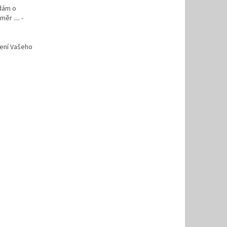
ádám o
ěr .... -
vení Vašeho