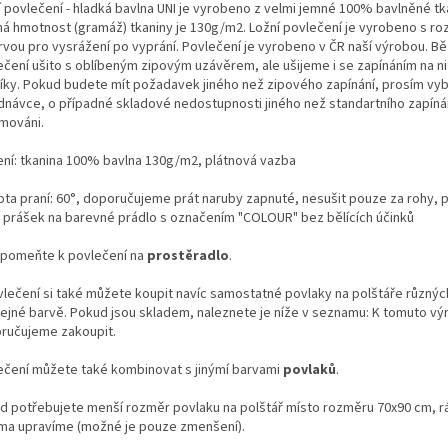
í povlečení - hladká bavlna UNI je vyrobeno z velmi jemné 100% bavlněné tk
ná hmotnost (gramáž) tkaniny je 130g/m2. Ložní povlečení je vyrobeno s r
rvou pro vysrážení po vyprání. Povlečení je vyrobeno v ČR naší výrobou. Bě
ečení ušito s oblíbeným zipovým uzávěrem, ale ušijeme i se zapínáním na n
líky. Pokud budete mít požadavek jiného než zipového zapínání, prosím vyb
dnávce, o případné skladové nedostupnosti jiného než standartního zapíná
rmováni.
ení: tkanina 100% bavlna 130g/m2, plátnová vazba
ota praní: 60°, doporučujeme prát naruby zapnuté, nesušit pouze za rohy, 
í prášek na barevné prádlo s označením "COLOUR" bez bělících účinků
pomeňte k povlečení na
prostěradlo
.
vlečení si také můžete koupit navíc samostatné povlaky na polštáře různý
tejné barvě. Pokud jsou skladem, naleznete je níže v seznamu: K tomuto vý
ručujeme zakoupit.
ečení můžete také kombinovat s jinýmí barvami
povlaků
.
d potřebujete menší rozměr povlaku na polštář místo rozměru 70x90 cm, r
ma upravíme (možné je pouze zmenšení).