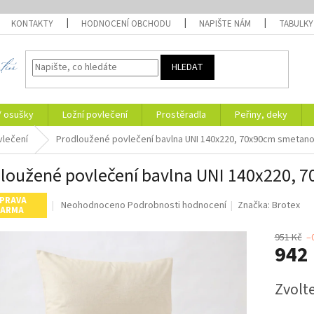
KONTAKTY
HODNOCENÍ OBCHODU
NAPIŠTE NÁM
TABULKY
HLEDAT
/ osušky
Ložní povlečení
Prostěradla
Peřiny, deky
vlečení
Prodloužené povlečení bavlna UNI 140x220, 70x90cm smetan
loužené povlečení bavlna UNI 140x220,
PRAVA
Průměrné
Neohodnoceno
Podrobnosti hodnocení
Značka:
Brotex
ARMA
hodnocení
produktu
951 Kč
–
je
942
0,0
z
Měrná
5
Zvolt
cena:
hvězdiček.