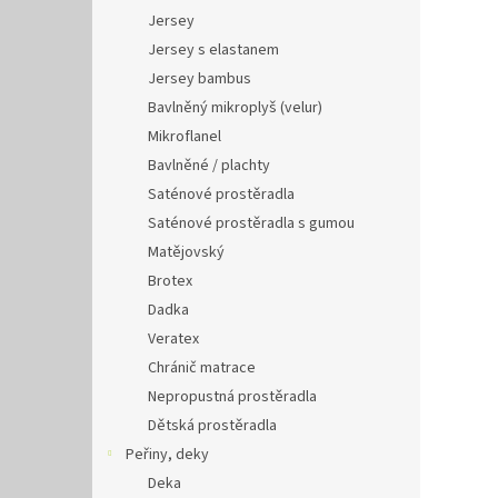
Jersey
Jersey s elastanem
Jersey bambus
Bavlněný mikroplyš (velur)
Mikroflanel
Bavlněné / plachty
Saténové prostěradla
Saténové prostěradla s gumou
Matějovský
Brotex
Dadka
Veratex
Chránič matrace
Nepropustná prostěradla
Dětská prostěradla
Peřiny, deky
Deka