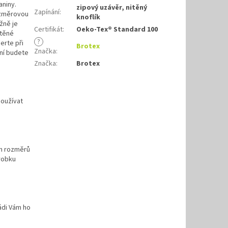
aniny.
zipový uzávěr, nitěný
Zapínání
:
ozměrovou
knoflík
žně je
Certifikát
:
Oeko-Tex® Standard 100
itěné
?
erte při
Brotex
Značka
:
ní budete
Značka
:
Brotex
používat
ch rozměrů
robku
ádi Vám ho