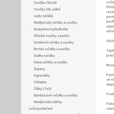
Ložn
Osuška 70x140
Ploš
Osušky XXL velké
reze
sady ručníků
povl
knof
Matějovský ručníky a osušky
obje
Koupelnová předložka
info
Dětské osušky a ponča
Slož
Hotelové ručníky a osušky
Brotex ručníky a osušky
Tepl
prac
Dadka ručníky
Veba ručníky a osušky
Neza
Župany
K po
Kapesníky
ve s
Chňapky
dopo
Žíňky 17x25
Povl
Bambusové ručníky a osušky
Matějovský utěrky
Poku
Ložní povlečení
zdar