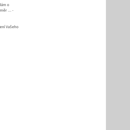
ádám o
ěr .... -
vení Vašeho