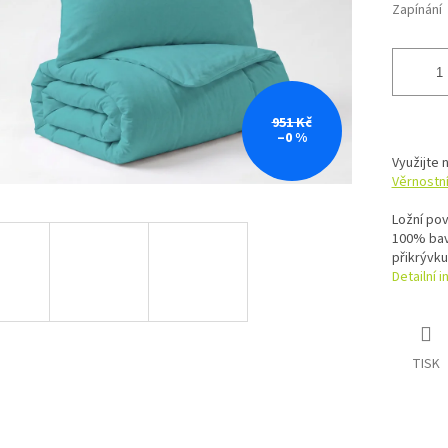
Zapínání
951 Kč
–0 %
Využijte 
Věrnostn
Ložní pov
100% bav
přikrývku
Detailní 
TISK