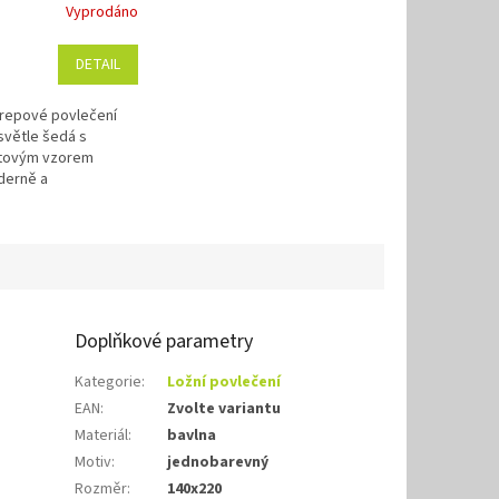
Vyprodáno
DETAIL
krepové povlečení
světle šedá s
stovým vzorem
derně a
. 100% bavlna,
držba bez žehlení.
ečení je...
Doplňkové parametry
Kategorie
:
Ložní povlečení
EAN
:
Zvolte variantu
Materiál
:
bavlna
Motiv
:
jednobarevný
Rozměr
:
140x220