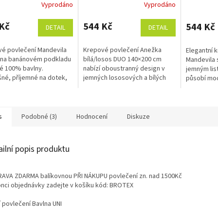
Vyprodáno
Vyprodáno
00, 70x90 cm
Průměrné
hodnocení
produktu
Kč
544 Kč
544 Kč
DETAIL
DETAIL
je
5,0
é povlečení Mandevila
Krepové povlečení Anežka
Elegantní 
z
 na banánovém podkladu
bílá/losos DUO 140×200 cm
Mandevila 
5
é 100% bavlny.
nabízí oboustranný design v
jemným li
hvězdiček.
né, příjemné na dotek,
jemných lososových a bílých
působí mo
 na údržbu a bez
odstínech. Je vyrobeno ze
harmonicky
ti žehlení. Rozměr
100% česané bavlny s
příjemná ú
ní je 140x200,...
nežehlivou krepovou...
Rozměr povl
s
Podobné (3)
Hodnocení
Diskuze
ailní popis produktu
AVA ZDARMA balíkovnou PŘI NÁKUPU povlečení zn. nad 1500Kč
onci objednávky zadejte v košíku kód: BROTEX
í povlečení Bavlna UNI