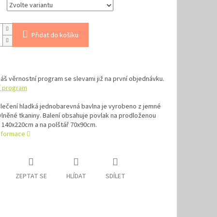
Přidat do košíku
náš věrnostní program se slevami již na první objednávku.
í program
lečení hladká jednobarevná bavlna je vyrobeno z jemné
lněné tkaniny. Balení obsahuje povlak na prodloženou
 140x220cm a na polštář 70x90cm.
informace
ZEPTAT SE
HLÍDAT
SDÍLET