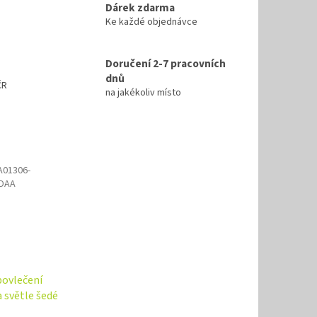
Dárek zdarma
Ke každé objednávce
Doručení 2-7 pracovních
dnů
ČR
na jakékoliv místo
01306-
DAA
povlečení
 světle šedé
70x90 cm