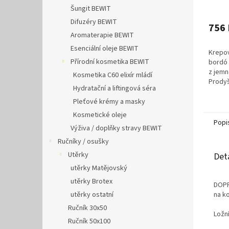
140x2
Šungit BEWIT
Difuzéry BEWIT
756 
Aromaterapie BEWIT
Esenciální oleje BEWIT
Krepov
Přírodní kosmetika BEWIT
bordó
z jemn
Kosmetika C60 elixír mládí
Prodyš
Hydratační a liftingová séra
snadné
nutnos
Pleťové krémy a masky
povleče
Kosmetické oleje
Popi
Výživa / doplňky stravy BEWIT
Ručníky / osušky
Utěrky
Det
utěrky Matějovský
utěrky Brotex
DOPR
utěrky ostatní
na k
Ručník 30x50
Ložn
Ručník 50x100