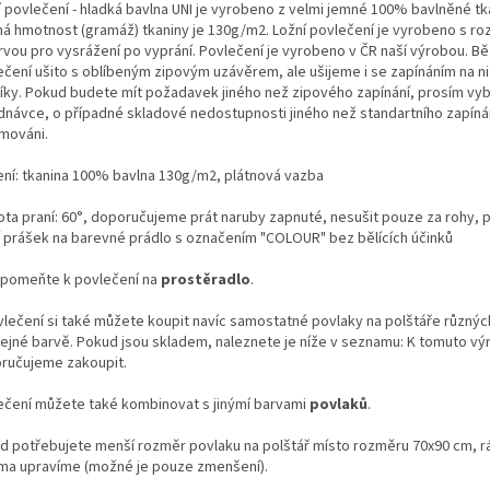
í povlečení - hladká bavlna UNI je vyrobeno z velmi jemné 100% bavlněné tk
ná hmotnost (gramáž) tkaniny je 130g/m2. Ložní povlečení je vyrobeno s r
rvou pro vysrážení po vyprání. Povlečení je vyrobeno v ČR naší výrobou. Bě
ečení ušito s oblíbeným zipovým uzávěrem, ale ušijeme i se zapínáním na n
líky. Pokud budete mít požadavek jiného než zipového zapínání, prosím vyb
dnávce, o případné skladové nedostupnosti jiného než standartního zapíná
rmováni.
ení: tkanina 100% bavlna 130g/m2, plátnová vazba
ota praní: 60°, doporučujeme prát naruby zapnuté, nesušit pouze za rohy, 
í prášek na barevné prádlo s označením "COLOUR" bez bělících účinků
pomeňte k povlečení na
prostěradlo
.
vlečení si také můžete koupit navíc samostatné povlaky na polštáře různý
tejné barvě. Pokud jsou skladem, naleznete je níže v seznamu: K tomuto vý
ručujeme zakoupit.
ečení můžete také kombinovat s jinýmí barvami
povlaků
.
d potřebujete menší rozměr povlaku na polštář místo rozměru 70x90 cm, r
ma upravíme (možné je pouze zmenšení).