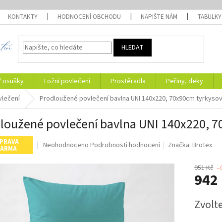
KONTAKTY
HODNOCENÍ OBCHODU
NAPIŠTE NÁM
TABULKY
HLEDAT
/ osušky
Ložní povlečení
Prostěradla
Peřiny, deky
vlečení
Prodloužené povlečení bavlna UNI 140x220, 70x90cm tyrkyso
loužené povlečení bavlna UNI 140x220, 
PRAVA
Průměrné
Neohodnoceno
Podrobnosti hodnocení
Značka:
Brotex
ARMA
hodnocení
produktu
951 Kč
–
je
942
0,0
z
Měrná
5
Zvolt
cena:
hvězdiček.