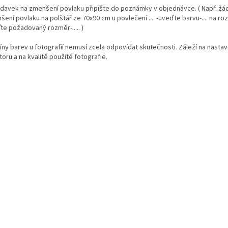
davek na zmenšení povlaku připište do poznámky v objednávce. ( Např. ž
ení povlaku na polštář ze 70x90 cm u povlečení .... -uveďte barvu-.... na rozm
te požadovaný rozměr-..... )
íny barev u fotografií nemusí zcela odpovídat skutečnosti. Záleží na nasta
oru a na kvalitě použité fotografie.