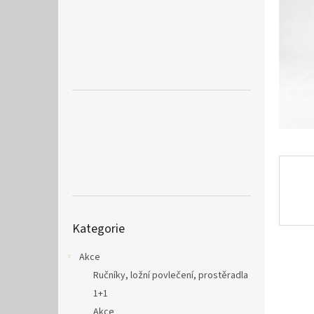
a
n
e
l
Přeskočit
Kategorie
kategorie
Akce
Ručníky, ložní povlečení, prostěradla
1+1
Akce