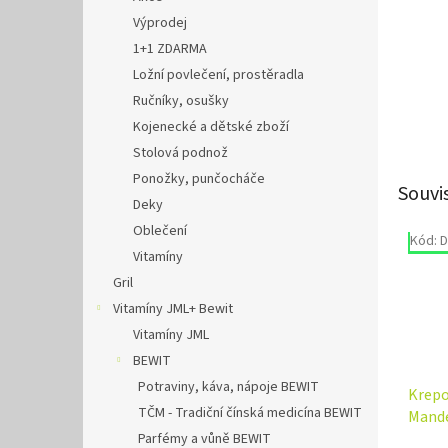
Výprodej
1+1 ZDARMA
Ložní povlečení, prostěradla
Ručníky, osušky
Kojenecké a dětské zboží
Stolová podnož
Ponožky, punčocháče
Souvi
Deky
Oblečení
Kód:
D
Výpr
Vitamíny
Gril
Vitamíny JML+ Bewit
Vitamíny JML
BEWIT
Potraviny, káva, nápoje BEWIT
Krepo
TČM - Tradiční čínská medicína BEWIT
Mande
baná
Parfémy a vůně BEWIT