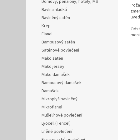
Domovy, penziony, hotely, MŠ
Poža
Bavlna hladká
zmenš
uveď
Bavlněný satén
Krep
Odst
Flanel
monit
Bambusový satén
Saténové povlečení
Mako satén
Mako jersey
Mako damašek
Bambusový damašek
Damašek
Mikroplyš bavlněný
Mikroflanel
Mušelínové povlečení
Lyocell (Tencel)
Lněné povlečení
Francouzské povlečení