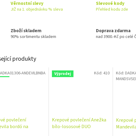
Věrnostní slevy
Slevové kody
JIŽ na 1. objednávku % sleva
Přehled kodu zde
Zboží skladem
Doprava zdarma
90% sortimentu skladem
nad 3900.-Kč po celé 
sející produkty
ADKA01306-ANDEVILBNBA
Kód:
410
Kód:
DADKA
odej
Výprodej
Výprodej
MANDSVSE
vé povlečení
Krepové povlečení Anežka
Krepové 
vila bordó na
bílo-lososové DUO
Mandevila
novém podkladu
140x200, 70x90 cm
140x200, 