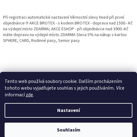
Při registraci automatické nastavení Věrnostní slevy hned při první
objednávce !!! AKCE BROTEX - s kodem BROTEX - doprava nad 1500.- Kč
na výdejní místo ZDARMA; AKCE ESHOP - při objednávce nad 3900.-Kč
máte dopravu na výdejní místo ZDARMA Sleva 5% na nákup s kartou
SPHERE, CARD, Rodinné pasy, Senior pasy
Tento web používá soubory cookie. Dalším procházením
tohoto webu vyjadřujete souhlas s jejich používáním.. Více
informací
zde
.
Vytvořil Shoptet
Věrnostní porgram: Již od první objednávky s registrací automaticky
Nastavení
nastavená Věrnostní sleva 3% - 10% na Všechny Vaše další nákupy. Čím
víc nakoupíte, tím větší slevu můžete získat. Vaše objednávky se sčítají.
Využít můžete i "Slevové kody" nebo DOPRAVU ZDARMA. Přejeme
Copyright 2026
Eshop Jana
. Všechna práva vyhrazena.
příjemný nákup u nás Jana Kotasová Komárková a kolektiv pracovníků
Souhlasím
Eshop JANA