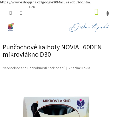
https://www.eshopjana.cz/google30f4ac32e7db93dc.html
Přejít
CZK
NÁKUP
na
obsah
KOŠÍK
Punčochové kalhoty NOVIA | 60DEN
mikrovlákno D30
Průměrné
Neohodnoceno
Podrobnosti hodnocení
Značka:
Novia
hodnocení
produktu
je
0,0
z
5
hvězdiček.