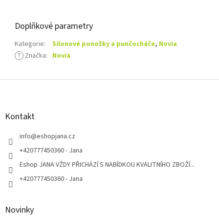
Doplňkové parametry
Kategorie
:
Silonové ponožky a punčocháče
,
Novia
?
Značka
:
Novia
Z
á
p
a
Kontakt
t
í
info
@
eshopjana.cz
+420777450360 - Jana
Eshop JANA VŽDY PŘICHÁZÍ S NABÍDKOU KVALITNÍHO ZBOŽÍ...
+420777450360 - Jana
Novinky