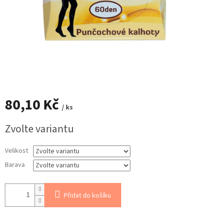
80,10 Kč
/ ks
Měrná
Zvolte variantu
cena:
Velikost
Barava
Přidat do košíku