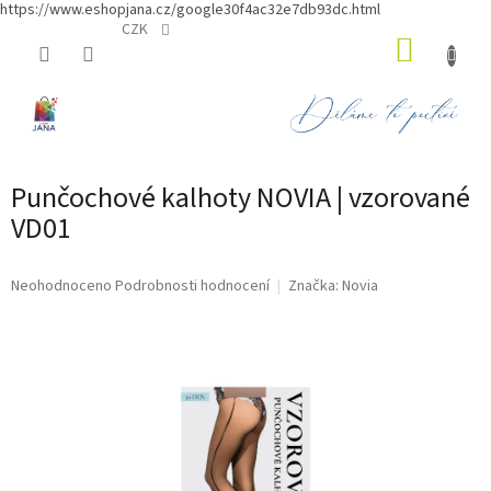
https://www.eshopjana.cz/google30f4ac32e7db93dc.html
Přejít
CZK
NÁKUP
na
obsah
KOŠÍK
Punčochové kalhoty NOVIA | vzorované
VD01
Průměrné
Neohodnoceno
Podrobnosti hodnocení
Značka:
Novia
hodnocení
produktu
je
0,0
z
5
hvězdiček.