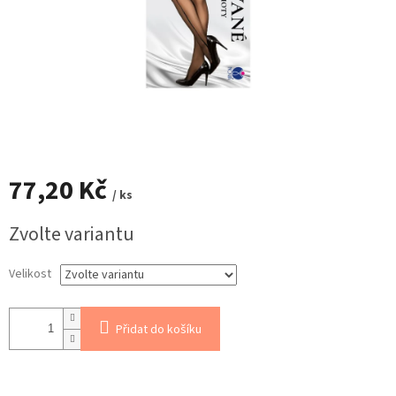
77,20 Kč
/ ks
Měrná
Zvolte variantu
cena:
Velikost
Přidat do košíku