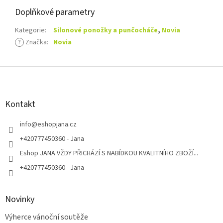
Doplňkové parametry
Kategorie
:
Silonové ponožky a punčocháče
,
Novia
?
Značka
:
Novia
Z
á
p
a
Kontakt
t
í
info
@
eshopjana.cz
+420777450360 - Jana
Eshop JANA VŽDY PŘICHÁZÍ S NABÍDKOU KVALITNÍHO ZBOŽÍ...
+420777450360 - Jana
Novinky
Výherce vánoční soutěže