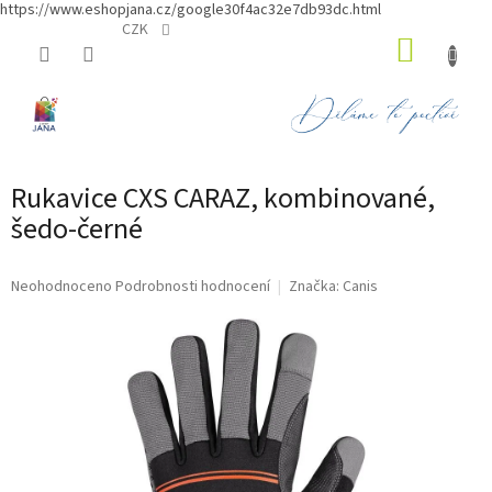
https://www.eshopjana.cz/google30f4ac32e7db93dc.html
Přejít
CZK
NÁKUP
na
obsah
KOŠÍK
Rukavice CXS CARAZ, kombinované,
šedo-černé
Průměrné
Neohodnoceno
Podrobnosti hodnocení
Značka:
Canis
hodnocení
produktu
je
0,0
z
5
hvězdiček.