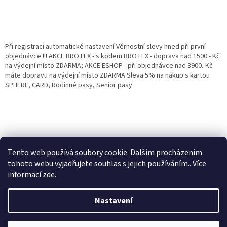
Při registraci automatické nastavení Věrnostní slevy hned při první
objednávce !!! AKCE BROTEX - s kodem BROTEX - doprava nad 1500.- Kč
na výdejní místo ZDARMA; AKCE ESHOP - při objednávce nad 3900.-Kč
máte dopravu na výdejní místo ZDARMA Sleva 5% na nákup s kartou
SPHERE, CARD, Rodinné pasy, Senior pasy
Tento web používá soubory cookie. Dalším procházením
tohoto webu vyjadřujete souhlas s jejich používáním.. Více
informací
zde
.
Vytvořil Shoptet
Věrnostní porgram: Již od první objednávky s registrací automaticky
Nastavení
nastavená Věrnostní sleva 3% - 10% na Všechny Vaše další nákupy. Čím
víc nakoupíte, tím větší slevu můžete získat. Vaše objednávky se sčítají.
Využít můžete i "Slevové kody" nebo DOPRAVU ZDARMA. Přejeme
Copyright 2026
Eshop Jana
. Všechna práva vyhrazena.