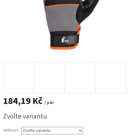
184,19 Kč
/ pár
Měrná
Zvolte variantu
cena:
Velikost