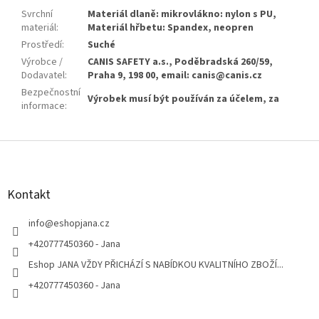
Svrchní
Materiál dlaně: mikrovlákno: nylon s PU,
materiál
:
Materiál hřbetu: Spandex, neopren
Prostředí
:
Suché
Výrobce /
CANIS SAFETY a.s., Poděbradská 260/59,
Dodavatel
:
Praha 9, 198 00, email: canis@canis.cz
Bezpečnostní
Výrobek musí být používán za účelem, za
informace
:
Z
á
p
a
Kontakt
t
í
info
@
eshopjana.cz
+420777450360 - Jana
Eshop JANA VŽDY PŘICHÁZÍ S NABÍDKOU KVALITNÍHO ZBOŽÍ...
+420777450360 - Jana