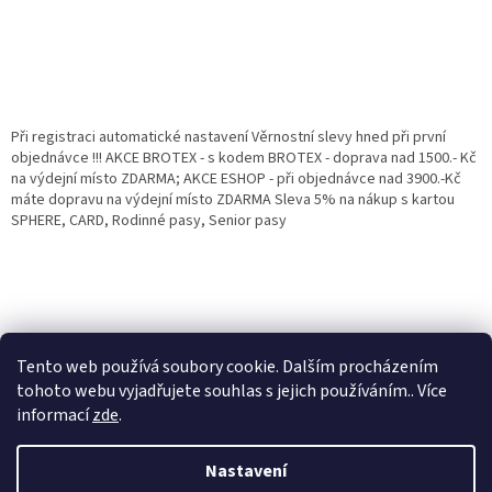
Při registraci automatické nastavení Věrnostní slevy hned při první
objednávce !!! AKCE BROTEX - s kodem BROTEX - doprava nad 1500.- Kč
na výdejní místo ZDARMA; AKCE ESHOP - při objednávce nad 3900.-Kč
máte dopravu na výdejní místo ZDARMA Sleva 5% na nákup s kartou
SPHERE, CARD, Rodinné pasy, Senior pasy
Tento web používá soubory cookie. Dalším procházením
tohoto webu vyjadřujete souhlas s jejich používáním.. Více
informací
zde
.
Vytvořil Shoptet
Věrnostní porgram: Již od první objednávky s registrací automaticky
Nastavení
nastavená Věrnostní sleva 3% - 10% na Všechny Vaše další nákupy. Čím