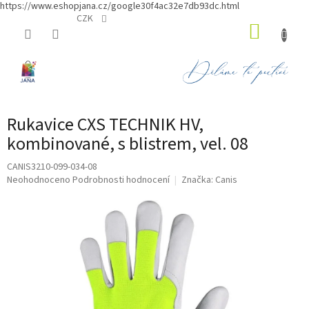
https://www.eshopjana.cz/google30f4ac32e7db93dc.html
Přejít
CZK
NÁKUP
na
obsah
KOŠÍK
Rukavice CXS TECHNIK HV,
kombinované, s blistrem, vel. 08
CANIS3210-099-034-08
Průměrné
Neohodnoceno
Podrobnosti hodnocení
Značka:
Canis
hodnocení
produktu
je
0,0
z
5
hvězdiček.