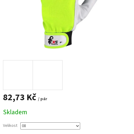
82,73 Kč
/ pár
Měrná
Skladem
cena:
Velikost