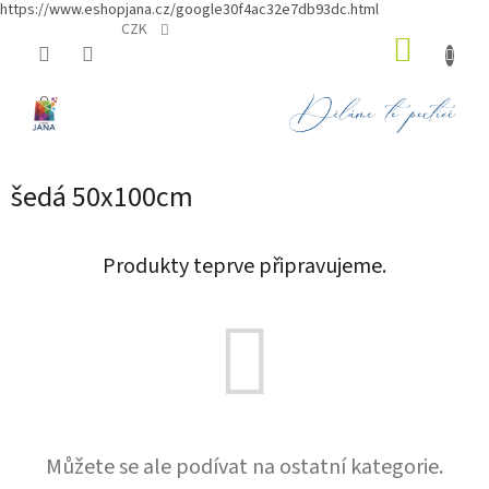
https://www.eshopjana.cz/google30f4ac32e7db93dc.html
Přejít
CZK
NÁKUP
na
obsah
KOŠÍK
šedá 50x100cm
Produkty teprve připravujeme.
Můžete se ale podívat na ostatní kategorie.