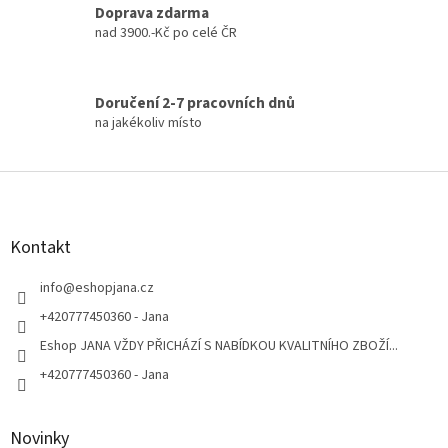
Doprava zdarma
nad 3900.-Kč po celé ČR
Doručení 2-7 pracovních dnů
na jakékoliv místo
Z
á
p
a
Kontakt
t
í
info
@
eshopjana.cz
+420777450360 - Jana
Eshop JANA VŽDY PŘICHÁZÍ S NABÍDKOU KVALITNÍHO ZBOŽÍ...
+420777450360 - Jana
Novinky