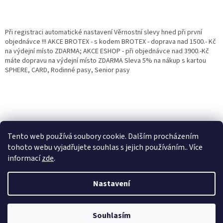
Při registraci automatické nastavení Věrnostní slevy hned při první
objednávce !!! AKCE BROTEX - s kodem BROTEX - doprava nad 1500.- Kč
na výdejní místo ZDARMA; AKCE ESHOP - při objednávce nad 3900.-Kč
máte dopravu na výdejní místo ZDARMA Sleva 5% na nákup s kartou
SPHERE, CARD, Rodinné pasy, Senior pasy
Tento web používá soubory cookie. Dalším procházením
tohoto webu vyjadřujete souhlas s jejich používáním.. Více
informací
zde
.
Vytvořil Shoptet
Věrnostní porgram: Již od první objednávky s registrací automaticky
Nastavení
nastavená Věrnostní sleva 3% - 10% na Všechny Vaše další nákupy. Čím
víc nakoupíte, tím větší slevu můžete získat. Vaše objednávky se sčítají.
Využít můžete i "Slevové kody" nebo DOPRAVU ZDARMA. Přejeme
Copyright 2026
Eshop Jana
. Všechna práva vyhrazena.
příjemný nákup u nás Jana Kotasová Komárková a kolektiv pracovníků
Souhlasím
Eshop JANA