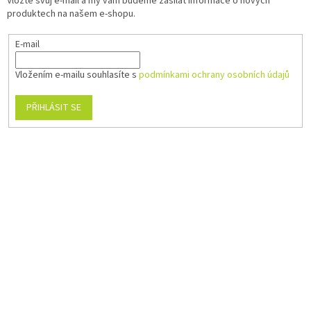
Vložte svůj e-mail a my vám budeme zasílat informace o nových
produktech na našem e-shopu.
E-mail
Vložením e-mailu souhlasíte s
podmínkami ochrany osobních údajů
PŘIHLÁSIT SE