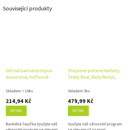
Související produkty
Dětská bavlněná čepice -
Oteplené pletené kalhoty
dvouvrstvá, hořčicová
Teddy Bear, Baby Nellys,
dvouvrstvé, hnědé
Skladem > 10ks
Skladem 3ks
214,94 Kč
479,99 Kč
DETAIL
DETAIL
Bavlněná čepička Využijte náš
Využijte náš věrnostní program
věrnostní program se slevami
se slevami již na první