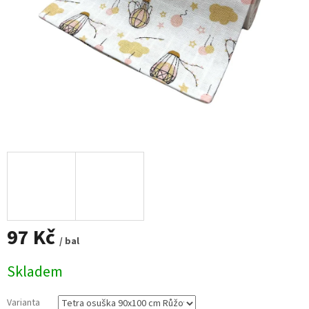
97 Kč
/ bal
Měrná
Skladem
cena:
Varianta