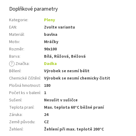
Doplňkové parametry
Kategorie
:
Pleny
EAN
:
Zvolte variantu
Materiál
:
bavlna
Motiv
:
Mráčky
Rozměr
:
90x100
Barva
:
Bílá, Růžová, Béžová
?
Značka
:
Dadka
Bělení
:
Výrobek se nesmí bělit
Chemické čištění
:
Výrobek se nesmí chemicky čistit
Plošná hmotnost
:
180
Počet ks v balení
:
1
Sušení
:
Nesušit v sušičce
Teplota praní
:
Max. teplota 60°C běžné praní
Záruka
:
24
Země původu
:
CZ
Žehlení
:
Žehlení při max. teplotě 200°C