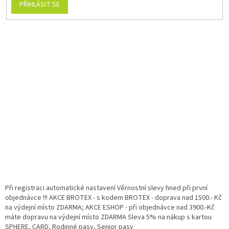
PŘIHLÁSIT SE
Při registraci automatické nastavení Věrnostní slevy hned při první
objednávce !!! AKCE BROTEX - s kodem BROTEX - doprava nad 1500.- Kč
na výdejní místo ZDARMA; AKCE ESHOP - při objednávce nad 3900.-Kč
máte dopravu na výdejní místo ZDARMA Sleva 5% na nákup s kartou
SPHERE, CARD, Rodinné pasy, Senior pasy