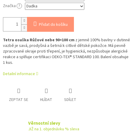
Značka
?
Přidat do košíku
Tetra osuška Růžové nebe 90×100 cm
z jemné 100% bavlny v dutinné
vazbě je savá, prodyšná a šetrná k citlivé dětské pokožce. Má pevně
zpracované okraje proti třepení, je hygienická, nezpůsobuje alergické
reakce a splňuje certifikaci OEKO‑TEX® STANDARD 100. Balení obsahuje
1 kus.
Detailní informace
ZEPTAT SE
HLÍDAT
SDÍLET
Věrnostní slevy
JIŽ na 1. objednávku % sleva