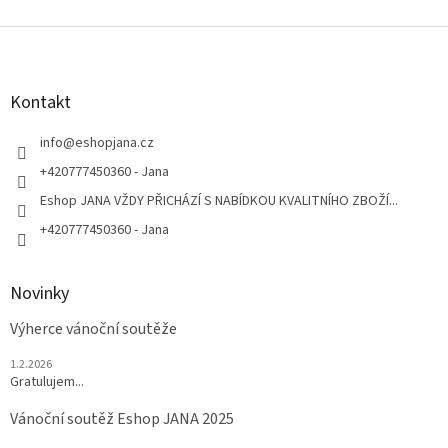
Z
á
p
a
Kontakt
t
í
info
@
eshopjana.cz
+420777450360 - Jana
Eshop JANA VŽDY PŘICHÁZÍ S NABÍDKOU KVALITNÍHO ZBOŽÍ...
+420777450360 - Jana
Novinky
Výherce vánoční soutěže
1.2.2026
Gratulujem...
Vánoční soutěž Eshop JANA 2025