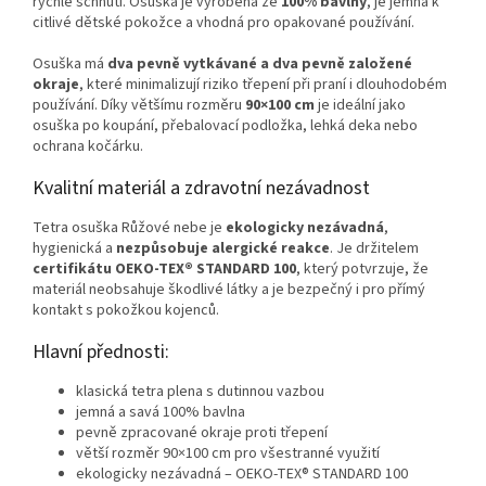
rychlé schnutí. Osuška je vyrobena ze
100% bavlny
, je jemná k
citlivé dětské pokožce a vhodná pro opakované používání.
Osuška má
dva pevně vytkávané a dva pevně založené
okraje
, které minimalizují riziko třepení při praní i dlouhodobém
používání. Díky většímu rozměru
90×100 cm
je ideální jako
osuška po koupání, přebalovací podložka, lehká deka nebo
ochrana kočárku.
Kvalitní materiál a zdravotní nezávadnost
Tetra osuška Růžové nebe je
ekologicky nezávadná
,
hygienická a
nezpůsobuje alergické reakce
. Je držitelem
certifikátu OEKO‑TEX® STANDARD 100
, který potvrzuje, že
materiál neobsahuje škodlivé látky a je bezpečný i pro přímý
kontakt s pokožkou kojenců.
Hlavní přednosti:
klasická tetra plena s dutinnou vazbou
jemná a savá 100% bavlna
pevně zpracované okraje proti třepení
větší rozměr 90×100 cm pro všestranné využití
ekologicky nezávadná – OEKO‑TEX® STANDARD 100