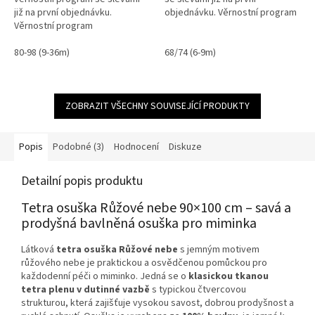
již na první objednávku.
objednávku. Věrnostní program
Věrnostní program
80-98 (9-36m)
68/74 (6-9m)
ZOBRAZIT VŠECHNY SOUVISEJÍCÍ PRODUKTY
Popis
Podobné (3)
Hodnocení
Diskuze
Detailní popis produktu
Tetra osuška Růžové nebe 90×100 cm – savá a
prodyšná bavlněná osuška pro miminka
Látková
tetra osuška Růžové nebe
s jemným motivem
růžového nebe je praktickou a osvědčenou pomůckou pro
každodenní péči o miminko. Jedná se o
klasickou tkanou
tetra plenu v dutinné vazbě
s typickou čtvercovou
strukturou, která zajišťuje vysokou savost, dobrou prodyšnost a