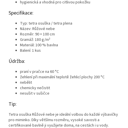
hygienická a vhodná pro citlivou pokožku
Specifikace:
Typ: tetra osuška / tetra plena
Název: Růžové nebe
Rozměr: 90 × 100 cm
Gramáž: 180 g/m²
Materiál: 100 % bavlna
Balení: 1 kus
Údržba:
praní v pračce na 60 °C
žehlení při maximální teplotě žehlicí plochy 200 °C
nebělit
chemicky nečistit
nesušit v sušičce
Tip:
Tetra osuška Růžové nebe je ideální volbou do každé výbavičky
pro miminko. Díky většímu rozměru, vysoké savosti a
certifikované bavlně ji využijete doma, na cestách i u vody.