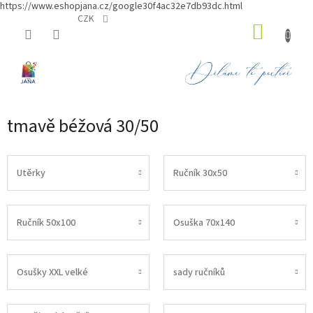
https://www.eshopjana.cz/google30f4ac32e7db93dc.html
Přejít
CZK
NÁKUP
na
obsah
KOŠÍK
tmavě béžová 30/50
Utěrky
Ručník 30x50
Ručník 50x100
Osuška 70x140
Osušky XXL velké
sady ručníků