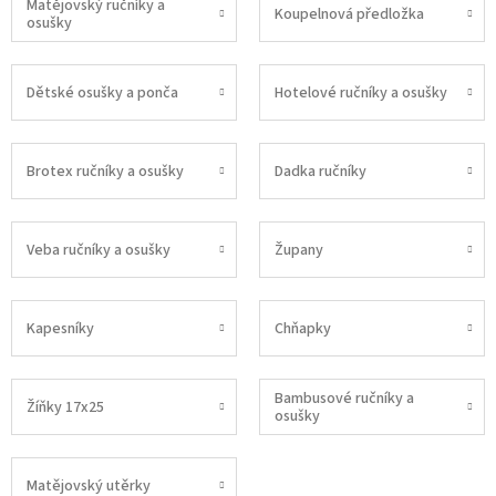
Matějovský ručníky a
Koupelnová předložka
osušky
Dětské osušky a ponča
Hotelové ručníky a osušky
Brotex ručníky a osušky
Dadka ručníky
Veba ručníky a osušky
Župany
Kapesníky
Chňapky
Bambusové ručníky a
Žíňky 17x25
osušky
Matějovský utěrky