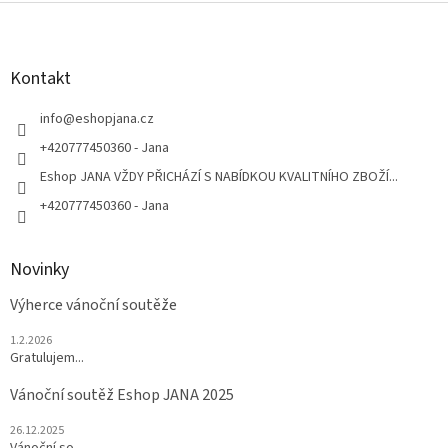
Z
á
p
a
Kontakt
t
í
info
@
eshopjana.cz
+420777450360 - Jana
Eshop JANA VŽDY PŘICHÁZÍ S NABÍDKOU KVALITNÍHO ZBOŽÍ...
+420777450360 - Jana
Novinky
Výherce vánoční soutěže
1.2.2026
Gratulujem...
Vánoční soutěž Eshop JANA 2025
26.12.2025