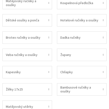
Matějovský ručníky a
Koupelnová předložka
osušky
Dětské osušky a ponča
Hotelové ručníky a osušky
Brotex ručníky a osušky
Dadka ručníky
Veba ručníky a osušky
Župany
Kapesníky
Chňapky
Bambusové ručníky a
Žíňky 17x25
osušky
Matějovský utěrky