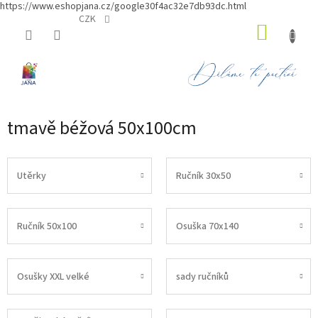
https://www.eshopjana.cz/google30f4ac32e7db93dc.html
Přejít
CZK
NÁKUP
na
obsah
KOŠÍK
tmavě béžová 50x100cm
Utěrky
Ručník 30x50
Ručník 50x100
Osuška 70x140
Osušky XXL velké
sady ručníků