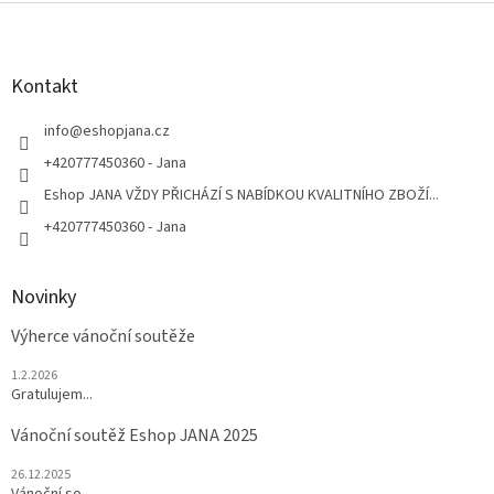
Z
á
p
a
Kontakt
t
í
info
@
eshopjana.cz
+420777450360 - Jana
Eshop JANA VŽDY PŘICHÁZÍ S NABÍDKOU KVALITNÍHO ZBOŽÍ...
+420777450360 - Jana
Novinky
Výherce vánoční soutěže
1.2.2026
Gratulujem...
Vánoční soutěž Eshop JANA 2025
26.12.2025