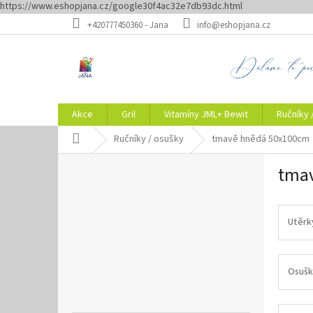
https://www.eshopjana.cz/google30f4ac32e7db93dc.html
Přejít
+420777450360 - Jana
info@eshopjana.cz
na
obsah
Akce
Gril
Vitamíny JML+ Bewit
Ručníky 
Domů
Ručníky / osušky
tmavě hnědá 50x100cm
P
tma
o
s
t
r
Utěrk
a
n
n
Osušk
í
p