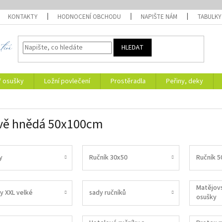
KONTAKTY
HODNOCENÍ OBCHODU
NAPIŠTE NÁM
TABULKY
HLEDAT
/ osušky
Ložní povlečení
Prostěradla
Peřiny, deky
vě hnědá 50x100cm
y
Ručník 30x50
Ručník 5
Matějovs
y XXL velké
sady ručníků
osušky