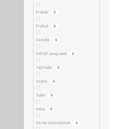
Praktik
0
Profod
0
Sensillo
0
SVITAP sleep well
0
TipTrade
0
Toybit
0
Tulilo
0
Veba
0
Vector International
0