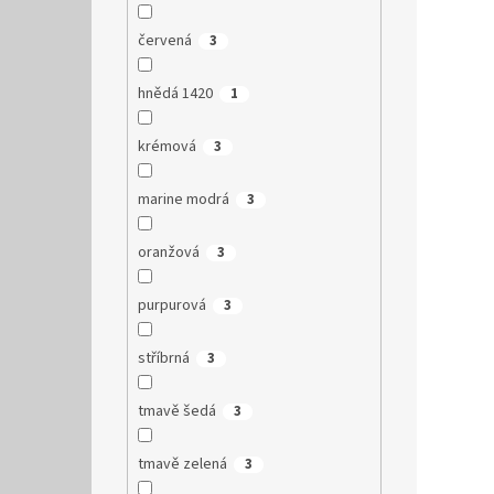
červená
3
hnědá 1420
1
krémová
3
marine modrá
3
oranžová
3
purpurová
3
stříbrná
3
tmavě šedá
3
tmavě zelená
3