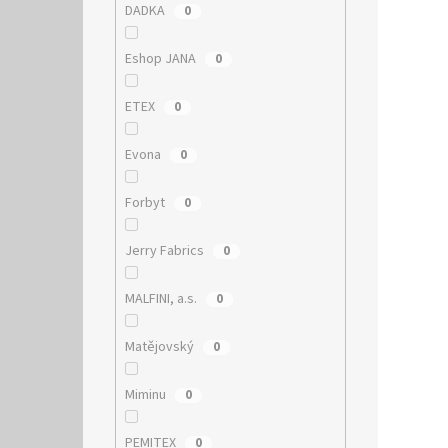
DADKA
0
Eshop JANA
0
ETEX
0
Evona
0
Forbyt
0
Jerry Fabrics
0
MALFINI, a.s.
0
Matějovský
0
Miminu
0
PEMITEX
0