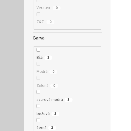
Veratex
0
Z&Z
0
Barva
Bílá
3
Modrá
0
Zelená
0
azurová modrá
3
béžová
3
černá
3