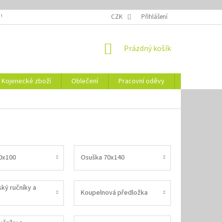
 VELIKOSTÍ
OZNAČENÍ DEN
NÁVODY NA ÚDRŽBU
CZK
Přihlášení
VYSVĚTLENÍ
NÁKUPNÍ
Prázdný košík
KOŠÍK
Kojenecké zboží
Oblečení
Pracovní oděvy
Vše pro HO
0x100
Osuška 70x140
ký ručníky a
Koupelnová předložka