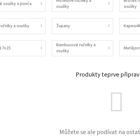
Hotelové ručníky a
Brotex r
é osušky a ponča
osušky
osušky
ručníky a osušky
Župany
Kapesní
Bambusové ručníky a
 17x25
Matějov
osušky
Produkty teprve připrav
Můžete se ale podívat na ostat