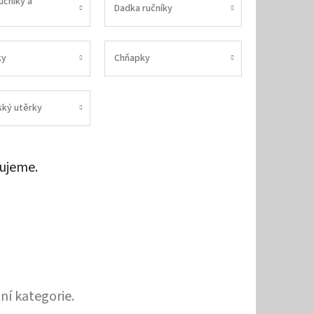
učníky a
Dadka ručníky
ky
Chňapky
ský utěrky
ujeme.
ní kategorie.