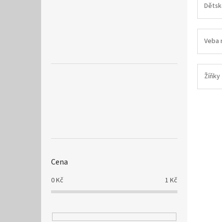
a
Dětsk
n
e
l
Veba 
Žíňky
Cena
0
Kč
1
Kč