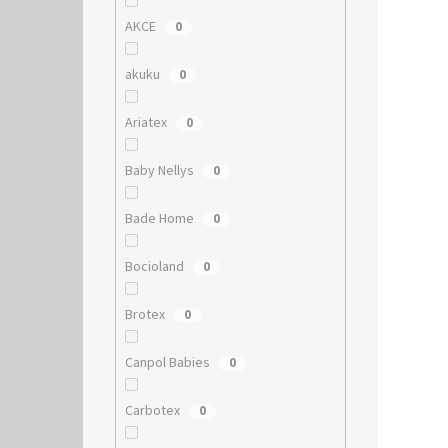
AKCE
0
akuku
0
Ariatex
0
Baby Nellys
0
Bade Home
0
Bocioland
0
Brotex
0
Canpol Babies
0
Carbotex
0