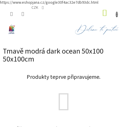
https://www.eshopjana.cz/google30f4ac32e7db93dc.html
Přejít
CZK
NÁKUP
na
obsah
KOŠÍK
Tmavě modrá dark ocean 50x100
50x100cm
Produkty teprve připravujeme.