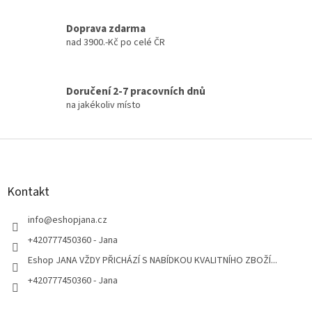
Doprava zdarma
nad 3900.-Kč po celé ČR
Doručení 2-7 pracovních dnů
na jakékoliv místo
Z
á
p
a
Kontakt
t
í
info
@
eshopjana.cz
+420777450360 - Jana
Eshop JANA VŽDY PŘICHÁZÍ S NABÍDKOU KVALITNÍHO ZBOŽÍ...
+420777450360 - Jana