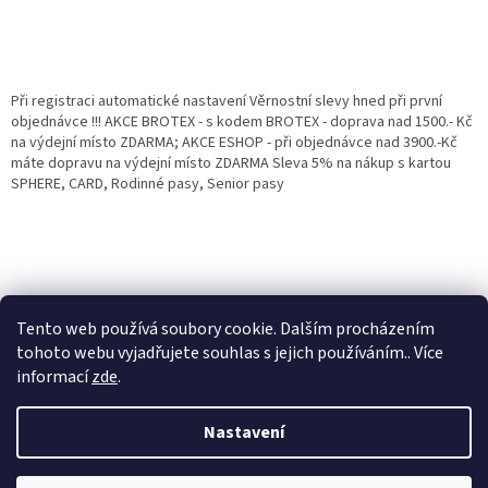
Při registraci automatické nastavení Věrnostní slevy hned při první
objednávce !!! AKCE BROTEX - s kodem BROTEX - doprava nad 1500.- Kč
na výdejní místo ZDARMA; AKCE ESHOP - při objednávce nad 3900.-Kč
máte dopravu na výdejní místo ZDARMA Sleva 5% na nákup s kartou
SPHERE, CARD, Rodinné pasy, Senior pasy
Tento web používá soubory cookie. Dalším procházením
tohoto webu vyjadřujete souhlas s jejich používáním.. Více
informací
zde
.
Vytvořil Shoptet
Věrnostní porgram: Již od první objednávky s registrací automaticky
Nastavení
nastavená Věrnostní sleva 3% - 10% na Všechny Vaše další nákupy. Čím
víc nakoupíte, tím větší slevu můžete získat. Vaše objednávky se sčítají.
Využít můžete i "Slevové kody" nebo DOPRAVU ZDARMA. Přejeme
Copyright 2026
Eshop Jana
. Všechna práva vyhrazena.