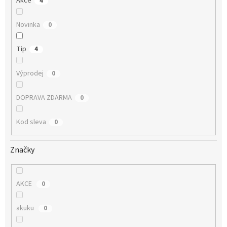
Akce
4
Novinka
0
Tip
4
Výprodej
0
DOPRAVA ZDARMA
0
Kod sleva
0
Značky
AKCE
0
akuku
0