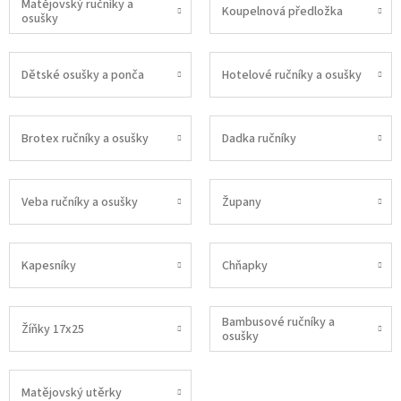
Matějovský ručníky a
Koupelnová předložka
osušky
Dětské osušky a ponča
Hotelové ručníky a osušky
Brotex ručníky a osušky
Dadka ručníky
Veba ručníky a osušky
Župany
Kapesníky
Chňapky
Bambusové ručníky a
Žíňky 17x25
osušky
Matějovský utěrky