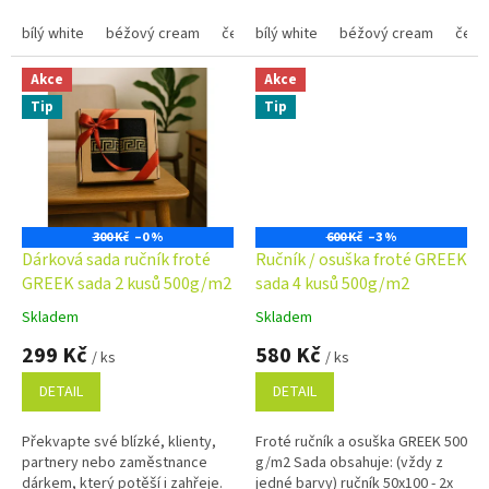
osušky a ručníků je nejen
praktická, ale i stylová....
bílý white
béžový cream
černý black
praktická, ale i stylová....
bílý white
tmavě modrý navy
béžový cream
čern
Akce
Akce
Tip
Tip
300 Kč
–0 %
600 Kč
–3 %
Dárková sada ručník froté
Ručník / osuška froté GREEK
GREEK sada 2 kusů 500g/m2
sada 4 kusů 500g/m2
Skladem
Skladem
Průměrné
Průměrné
hodnocení
hodnocení
299 Kč
580 Kč
/ ks
/ ks
produktu
produktu
je
je
DETAIL
DETAIL
5,0
5,0
z
z
Překvapte své blízké, klienty,
Froté ručník a osuška GREEK 500
5
5
partnery nebo zaměstnance
g/m2 Sada obsahuje: (vždy z
hvězdiček.
hvězdiček.
dárkem, který potěší i zahřeje.
jedné barvy) ručník 50x100 - 2x