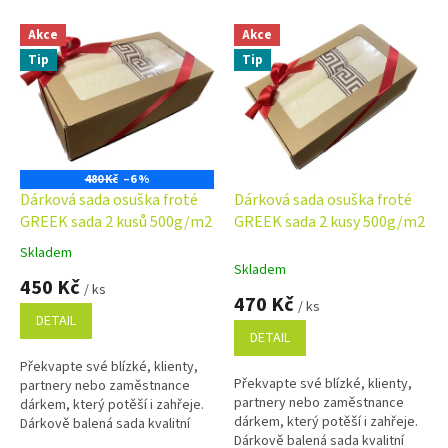
V
Akce
Akce
ý
Tip
Tip
p
i
s
p
r
o
480 Kč
–6 %
d
Dárková sada osuška froté
Dárková sada osuška froté
u
GREEK sada 2 kusů 500g/m2
GREEK sada 2 kusy 500g/m2
k
Skladem
Průměrné
t
Skladem
hodnocení
450 Kč
ů
/ ks
produktu
470 Kč
/ ks
je
DETAIL
5,0
DETAIL
z
Překvapte své blízké, klienty,
5
Překvapte své blízké, klienty,
partnery nebo zaměstnance
hvězdiček.
partnery nebo zaměstnance
dárkem, který potěší i zahřeje.
dárkem, který potěší i zahřeje.
Dárkově balená sada kvalitní
Dárkově balená sada kvalitní
osušky a ručníků je nejen