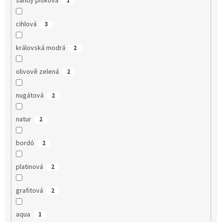
sandy písková
1
cihlová
3
královská modrá
2
olivově zelená
2
nugátová
2
natur
2
bordó
2
platinová
2
grafitová
2
aqua
1