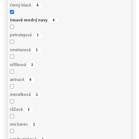
černý black
4
tmavě modrý navy
4
petrolejová
1
smetanová
1
oříšková
1
antracit
4
meruňková
2
růžová
1
mix barev
2