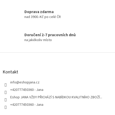
u
Doprava zdarma
nad 3900.-Kč po celé ČR
Doručení 2-7 pracovních dnů
na jakékoliv místo
Z
á
p
a
Kontakt
t
í
info
@
eshopjana.cz
+420777450360 - Jana
Eshop JANA VŽDY PŘICHÁZÍ S NABÍDKOU KVALITNÍHO ZBOŽÍ...
+420777450360 - Jana