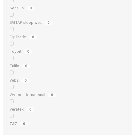
Sensillo
0
SVITAP sleep well
0
TipTrade
0
Toybit
0
Tulilo
0
Veba
0
Vector International
0
Veratex
0
Z&Z
0