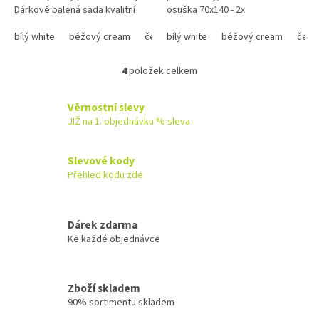
Dárkově balená sada kvalitní
osuška 70x140 - 2x
osušky a ručníků je nejen
praktická, ale i stylová....
bílý white
béžový cream
černý black
bílý white
tmavě modrý navy
béžový cream
čern
4
položek celkem
O
v
l
Věrnostní slevy
á
JIŽ na 1. objednávku % sleva
d
a
c
Slevové kody
í
Přehled kodu zde
p
r
v
k
Dárek zdarma
y
Ke každé objednávce
v
ý
p
Zboží skladem
i
90% sortimentu skladem
s