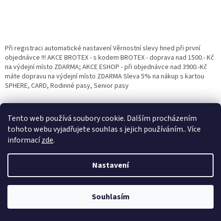
Při registraci automatické nastavení Věrnostní slevy hned při první
objednávce !!! AKCE BROTEX - s kodem BROTEX - doprava nad 1500.- Kč
na výdejní místo ZDARMA; AKCE ESHOP - při objednávce nad 3900.-Kč
máte dopravu na výdejní místo ZDARMA Sleva 5% na nákup s kartou
SPHERE, CARD, Rodinné pasy, Senior pasy
Tento web používá soubory cookie. Dalším procházením
tohoto webu vyjadřujete souhlas s jejich používáním.. Více
informací
zde
.
Věrnostní porgram: Již od první objednávky s registrací automaticky
Nastavení
nastavená Věrnostní sleva 3% - 10% na Všechny Vaše další nákupy. Čím
víc nakoupíte, tím větší slevu můžete získat. Vaše objednávky se sčítají.
Využít můžete i "Slevové kody" nebo DOPRAVU ZDARMA. Přejeme
Vytvořil Shoptet
příjemný nákup u nás Jana Kotasová Komárková a kolektiv pracovníků
Souhlasím
Eshop JANA
Copyright 2026
Eshop Jana
. Všechna práva vyhrazena.