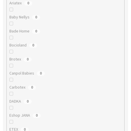
Ariatex
0
Baby Nellys
0
Bade Home
0
Bocioland
0
Brotex
0
Canpol Babies
0
Carbotex
0
DADKA
0
Eshop JANA
0
ETEX
0