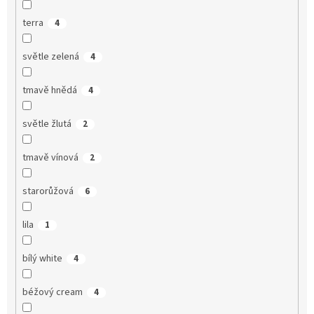
terra
4
světle zelená
4
tmavě hnědá
4
světle žlutá
2
tmavě vínová
2
starorůžová
6
lila
1
bílý white
4
béžový cream
4