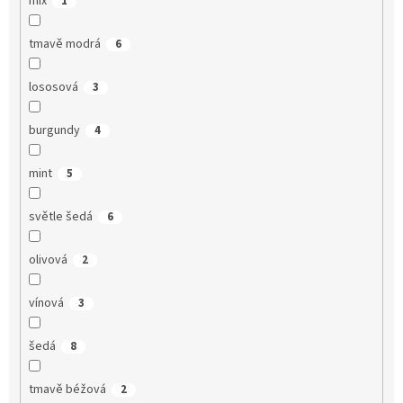
mix
1
tmavě modrá
6
lososová
3
burgundy
4
mint
5
světle šedá
6
olivová
2
vínová
3
šedá
8
tmavě béžová
2