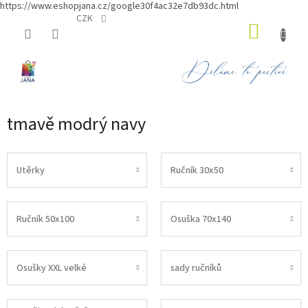
https://www.eshopjana.cz/google30f4ac32e7db93dc.html
Přejít
CZK
NÁKUP
na
obsah
KOŠÍK
tmavě modrý navy
Utěrky
Ručník 30x50
Ručník 50x100
Osuška 70x140
Osušky XXL velké
sady ručníků