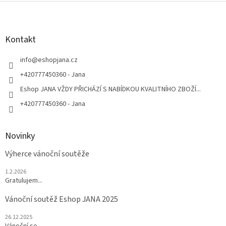
Z
á
p
a
Kontakt
t
í
info
@
eshopjana.cz
+420777450360 - Jana
Eshop JANA VŽDY PŘICHÁZÍ S NABÍDKOU KVALITNÍHO ZBOŽÍ...
+420777450360 - Jana
Novinky
Výherce vánoční soutěže
1.2.2026
Gratulujem...
Vánoční soutěž Eshop JANA 2025
26.12.2025