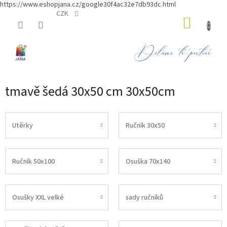
https://www.eshopjana.cz/google30f4ac32e7db93dc.html
Přejít
CZK
NÁKUP
na
obsah
KOŠÍK
tmavě šedá 30x50 cm 30x50cm
Utěrky
Ručník 30x50
Ručník 50x100
Osuška 70x140
Osušky XXL velké
sady ručníků