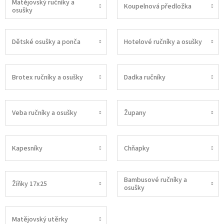
Matějovský ručníky a
Koupelnová předložka
osušky
Dětské osušky a ponča
Hotelové ručníky a osušky
Brotex ručníky a osušky
Dadka ručníky
Veba ručníky a osušky
Župany
Kapesníky
Chňapky
Bambusové ručníky a
Žíňky 17x25
osušky
Matějovský utěrky