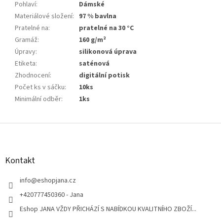
Pohlaví
:
Dámské
Materiálové složení
:
97 % bavlna
Pratelné na
:
pratelné na 30 °C
Gramáž
:
160 g/m²
Úpravy
:
silikonová úprava
Etiketa
:
saténová
Zhodnocení
:
digitální potisk
Počet ks v sáčku
:
10ks
Minimální odběr
:
1ks
Z
á
p
a
Kontakt
t
í
info
@
eshopjana.cz
+420777450360 - Jana
Eshop JANA VŽDY PŘICHÁZÍ S NABÍDKOU KVALITNÍHO ZBOŽÍ...