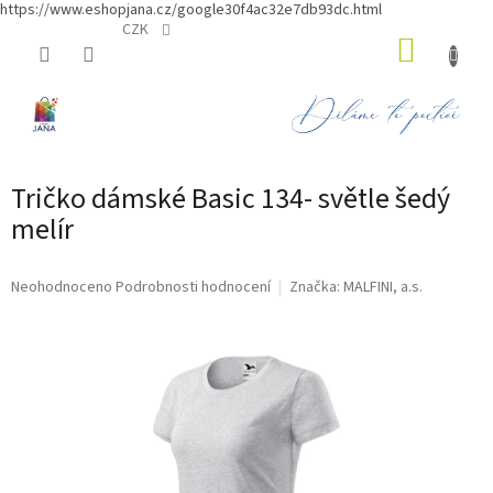
https://www.eshopjana.cz/google30f4ac32e7db93dc.html
Přejít
CZK
NÁKUP
na
obsah
KOŠÍK
Tričko dámské Basic 134- světle šedý
melír
Průměrné
Neohodnoceno
Podrobnosti hodnocení
Značka:
MALFINI, a.s.
hodnocení
produktu
je
0,0
z
5
hvězdiček.