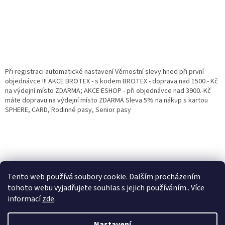
Při registraci automatické nastavení Věrnostní slevy hned při první
objednávce !!! AKCE BROTEX - s kodem BROTEX - doprava nad 1500.- Kč
na výdejní místo ZDARMA; AKCE ESHOP - při objednávce nad 3900.-Kč
máte dopravu na výdejní místo ZDARMA Sleva 5% na nákup s kartou
SPHERE, CARD, Rodinné pasy, Senior pasy
Tento web používá soubory cookie. Dalším procházením
tohoto webu vyjadřujete souhlas s jejich používáním.. Více
informací
zde
.
Vytvořil Shoptet
Věrnostní porgram: Již od první objednávky s registrací automaticky
Nastavení