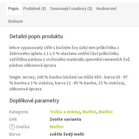
Popis
Podobné (3)
Související soubory (2)
Hodnocení
Diskuze
Detailní popis produktu
lehce vypasovaný střih s bočními švy úzký lem průkrčníku z
žebrového úpletu 1:1 s 5 % elastanu vnitřní část průkrčníku
začištěna páskou z vrchového materiálu zpevnění ramenních švů
páskou silikonová úprava
Single Jersey, 100 % bavlna (složení se může lišit - barva 03 - 97
% bavlna a 3 % viskóza, barva 12 - 85 % bavlna, 15 % viskóza),
silikonová úprava
Doplňkové parametry
Kategorie
:
Trička a mikiny
,
Malfini
,
Malfini
EAN
:
Zvolte variantu
?
Značka
:
Malfini
Barva
:
světle šedý melír