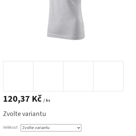
120,37 Kč
/ ks
Měrná
Zvolte variantu
cena:
Velikost