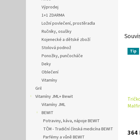
Výprodej
1+1 ZDARMA
Ložní povlečení, prostěradla
Ručníky, osušky
Souvi
Kojenecké a dětské zboží
Stolová podnož
Tip
Ponožky, punčocháče
Deky
Oblečení
Vitamíny
Gril
Vitamíny JML+ Bewit
Tričk
Vitamíny JML
Malfi
BEWIT
Potraviny, káva, nápoje BEWIT
TČM - Tradiční čínská medicína BEWIT
364 
Parfémy a vůně BEWIT