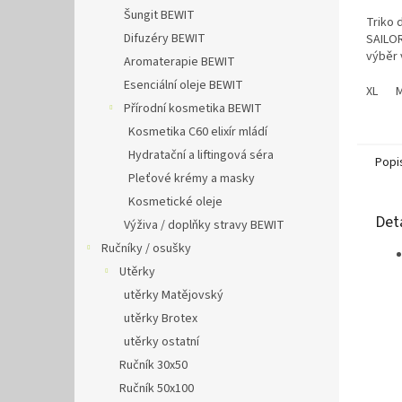
Šungit BEWIT
Triko
Difuzéry BEWIT
SAILOR
výběr 
Aromaterapie BEWIT
Esenciální oleje BEWIT
XL
Přírodní kosmetika BEWIT
Kosmetika C60 elixír mládí
Hydratační a liftingová séra
Popi
Pleťové krémy a masky
Kosmetické oleje
Det
Výživa / doplňky stravy BEWIT
Ručníky / osušky
Utěrky
utěrky Matějovský
utěrky Brotex
utěrky ostatní
Ručník 30x50
Ručník 50x100