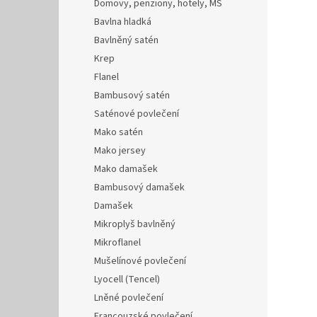
Domovy, penziony, hotely, MŠ
Bavlna hladká
Bavlněný satén
Krep
Flanel
Bambusový satén
Saténové povlečení
Mako satén
Mako jersey
Mako damašek
Bambusový damašek
Damašek
Mikroplyš bavlněný
Mikroflanel
Mušelínové povlečení
Lyocell (Tencel)
Lněné povlečení
Francouzské povlečení