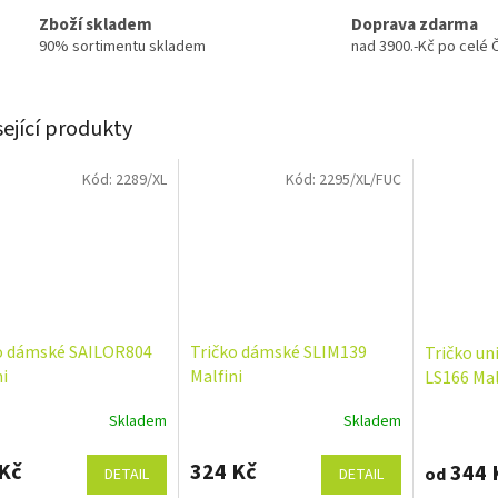
Zboží skladem
Doprava zdarma
90% sortimentu skladem
nad 3900.-Kč po celé 
sející produkty
Kód:
2289/XL
Kód:
2295/XL/FUC
o dámské SAILOR804
Tričko dámské SLIM139
Tričko u
ni
Malfini
LS166 Mal
Skladem
Skladem
Kč
324 Kč
344 
od
DETAIL
DETAIL