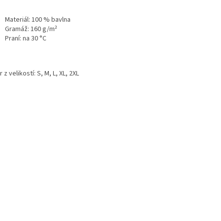
Materiál:
100 % bavlna
Gramáž:
160 g/m²
Praní:
na 30 °C
 z velikostí: S, M, L, XL, 2XL