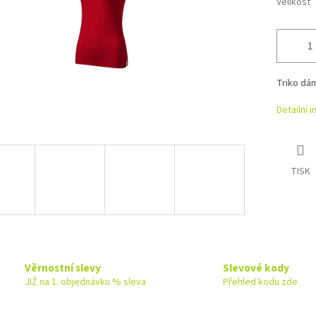
Velikost
Triko dá
Detailní 
TISK
Věrnostní slevy
Slevové kody
JIŽ na 1. objednávku % sleva
Přehled kodu zde