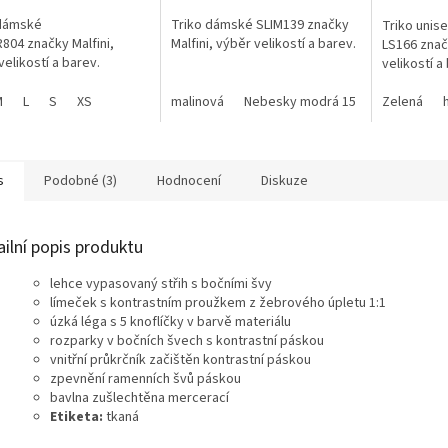
 dámské
Triko dámské SLIM139 značky
Triko uni
804 značky Malfini,
Malfini, výběr velikostí a barev.
LS166 značk
velikostí a barev.
velikostí a
M
L
S
XS
malinová
Nebesky modrá 15
fuchsia red 
Zelená
s
Podobné (3)
Hodnocení
Diskuze
ailní popis produktu
lehce vypasovaný střih s bočními švy
límeček s kontrastním proužkem z žebrového úpletu 1:1
úzká léga s 5 knoflíčky v barvě materiálu
rozparky v bočních švech s kontrastní páskou
vnitřní průkrčník začištěn kontrastní páskou
zpevnění ramenních švů páskou
bavlna zušlechtěna mercerací
Etiketa:
tkaná