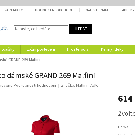
KONTAKTY
HODNOCENÍ OBCHODU
NAPIŠTE NÁM
TABULKY
HLEDAT
/ osušky
Ložní povlečení
Prostěradla
Peřiny, deky
ské GRAND 269 Malfini
ko dámské GRAND 269 Malfini
né
noceno
Podrobnosti hodnocení
Značka:
Malfini - Adler
ní
614
u
Měrná
Zvolt
cena:
ek.
Barva