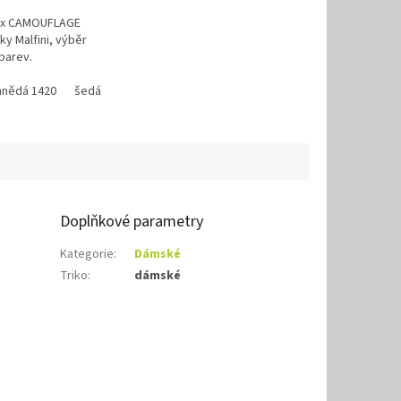
sex CAMOUFLAGE
y Malfini, výběr
 barev.
49
hnědá 1420
trávově zelená 39
šedá
Doplňkové parametry
Kategorie
:
Dámské
Triko
:
dámské