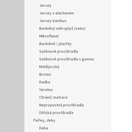
Jersey
Jersey s elastanem
Jersey bambus
Bavlněný mikroplyš (velur)
Mikroflanel
Bavlněné / plachty
Saténové prostěradla
Saténové prostěradla s gumou
Matějovský
Brotex
Dadka
Veratex
Chránič matrace
Nepropustná prostěradla
Dětská prostěradla
Peřiny, deky
Deka