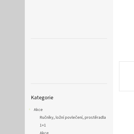
a
n
e
l
Přeskočit
Kategorie
kategorie
Akce
Ručníky, ložní povlečení, prostěradla
1+1
Akce