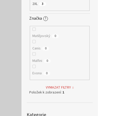
2XL
3
Značka
?
Matějovský
0
Canis
0
Malfini
0
Evona
0
VYMAZAT FILTRY
Položek k zobrazení:
1
Přeskočit
Kategorie
kategorie