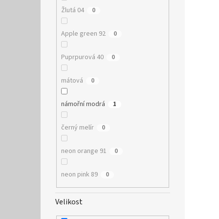
Žlutá 04
0
Apple green 92
0
Puprpurová 40
0
mátová
0
námořní modrá
1
černý melír
0
neon orange 91
0
neon pink 89
0
Velikost