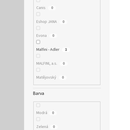
Canis
0
Eshop JANA
0
Evona
0
Malfini - Adler
1
MALFINI, a.s.
0
Matějovský
0
Barva
Modrá
0
Zelená
0