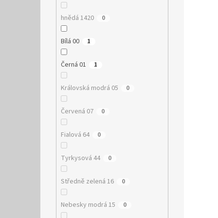
hnědá 1420
0
Bílá 00
1
Černá 01
1
Královská modrá 05
0
Červená 07
0
Fialová 64
0
Tyrkysová 44
0
Středně zelená 16
0
Nebesky modrá 15
0