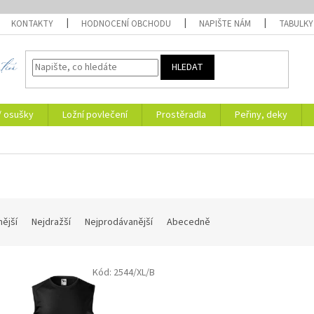
KONTAKTY
HODNOCENÍ OBCHODU
NAPIŠTE NÁM
TABULKY
HLEDAT
/ osušky
Ložní povlečení
Prostěradla
Peřiny, deky
nější
Nejdražší
Nejprodávanější
Abecedně
Kód:
2544/XL/B