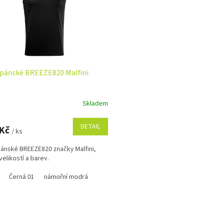
 pánské BREEZE820 Malfini
Skladem
DETAIL
 Kč
/ ks
pánské BREEZE820 značky Malfini,
velikostí a barev.
Černá 01
námořní modrá
O
v
l