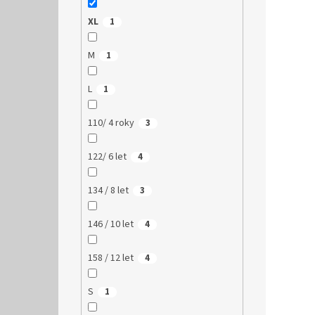
XL
1
M
1
L
1
110/ 4 roky
3
122/ 6 let
4
134 / 8 let
3
146 / 10 let
4
158 / 12 let
4
S
1