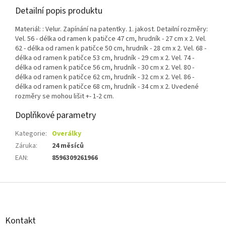
Detailní popis produktu
Materiál: : Velur. Zapínání na patentky. 1. jakost. Detailní rozměry:
Vel. 56 - délka od ramen k patičce 47 cm, hrudník - 27 cm x 2. Vel.
62 - délka od ramen k patičce 50 cm, hrudník - 28 cm x 2. Vel. 68 -
délka od ramen k patičce 53 cm, hrudník - 29 cm x 2. Vel. 74 -
délka od ramen k patičce 56 cm, hrudník - 30 cm x 2. Vel. 80 -
délka od ramen k patičce 62 cm, hrudník - 32 cm x 2. Vel. 86 -
délka od ramen k patičce 68 cm, hrudník - 34 cm x 2. Uvedené
rozměry se mohou lišit +- 1-2 cm.
Doplňkové parametry
Kategorie
:
Overálky
Záruka
:
24 měsíců
EAN
:
8596309261966
Z
á
p
a
Kontakt