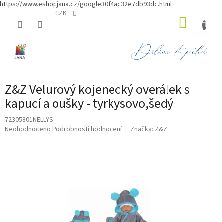
https://www.eshopjana.cz/google30f4ac32e7db93dc.html
Přejít
CZK
NÁKUP
na
obsah
KOŠÍK
Z&Z Velurový kojenecký overálek s
kapucí a oušky - tyrkysovo,šedý
72305801NELLYS
Průměrné
Neohodnoceno
Podrobnosti hodnocení
Značka:
Z&Z
hodnocení
produktu
je
0,0
z
5
hvězdiček.