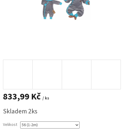
833,99 Kč
/ ks
Měrná
Skladem 2ks
cena:
Velikost