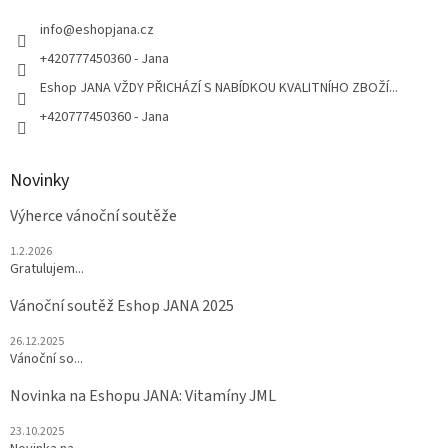
t
í
info
@
eshopjana.cz
+420777450360 - Jana
Eshop JANA VŽDY PŘICHÁZÍ S NABÍDKOU KVALITNÍHO ZBOŽÍ...
+420777450360 - Jana
Novinky
Výherce vánoční soutěže
1.2.2026
Gratulujem...
Vánoční soutěž Eshop JANA 2025
26.12.2025
Vánoční so...
Novinka na Eshopu JANA: Vitamíny JML
23.10.2025