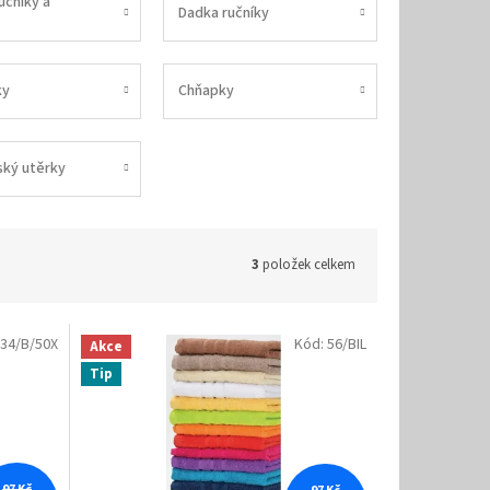
učníky a
Dadka ručníky
ky
Chňapky
ský utěrky
3
položek celkem
34/B/50X
Kód:
56/BIL
Akce
Tip
97 Kč