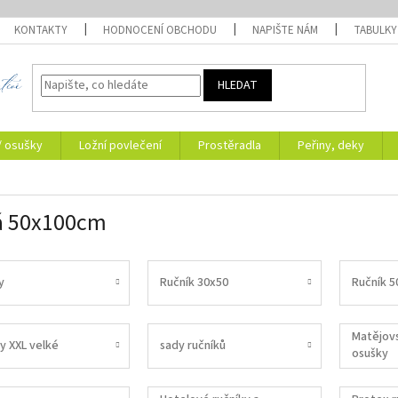
KONTAKTY
HODNOCENÍ OBCHODU
NAPIŠTE NÁM
TABULKY
HLEDAT
/ osušky
Ložní povlečení
Prostěradla
Peřiny, deky
á 50x100cm
y
Ručník 30x50
Ručník 5
Matějovs
y XXL velké
sady ručníků
osušky