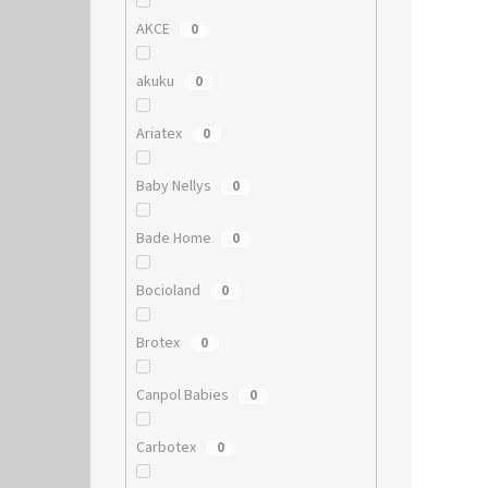
AKCE
0
akuku
0
Ariatex
0
Baby Nellys
0
Bade Home
0
Bocioland
0
Brotex
0
Canpol Babies
0
Carbotex
0