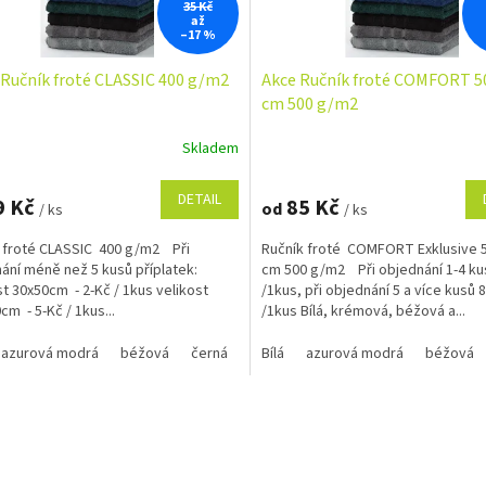
35 Kč
až
–17 %
Ručník froté CLASSIC 400 g/m2
Akce Ručník froté COMFORT 5
cm 500 g/m2
Skladem
Průměrné
hodnocení
produktu
DETAIL
9 Kč
85 Kč
od
/ ks
/ ks
je
5,0
 froté CLASSIC 400 g/m2 Při
Ručník froté COMFORT Exklusive 
z
ání méně než 5 kusů příplatek:
cm 500 g/m2 Při objednání 1-4 ku
5
st 30x50cm - 2-Kč / 1kus velikost
/1kus, při objednání 5 a více kusů 
hvězdiček.
cm - 5-Kč / 1kus...
/1kus Bílá, krémová, béžová a...
azurová modrá
béžová
černá
červená
Bílá
azurová modrá
hnědá 1420
krémová
béžová
O
v
l
á