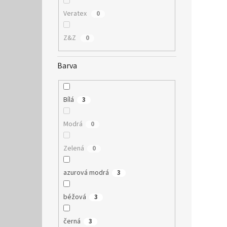
Veratex
0
Z&Z
0
Barva
Bílá
3
Modrá
0
Zelená
0
azurová modrá
3
béžová
3
černá
3