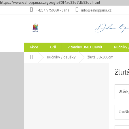
https://www.eshopjana.cz/google30f4ac32e7db93dc.html
Přejít
+420777450360 - Jana
info@eshopjana.cz
na
obsah
Akce
Gril
Vitamíny JML+ Bewit
Ručníky 
Domů
Ručníky / osušky
žlutá 50x100cm
P
žlut
o
s
t
r
Utěrk
a
n
n
Osušk
í
p