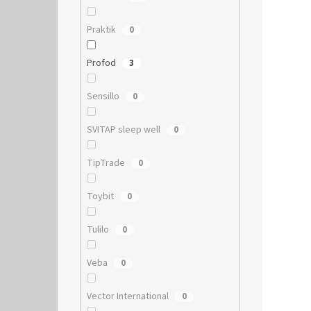
Praktik
0
Profod
3
Sensillo
0
SVITAP sleep well
0
TipTrade
0
Toybit
0
Tulilo
0
Veba
0
Vector International
0