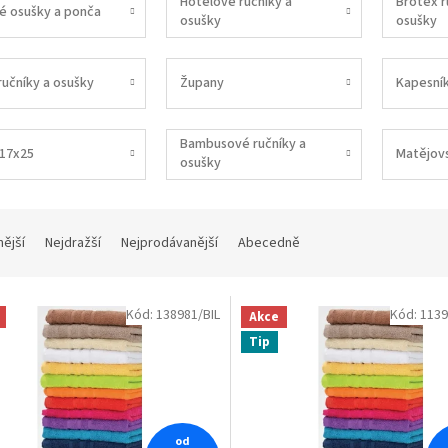
Hotelové ručníky a
Brotex r
é osušky a ponča
osušky
osušky
ručníky a osušky
Župany
Kapesní
Bambusové ručníky a
 17x25
Matějov
osušky
nější
Nejdražší
Nejprodávanější
Abecedně
Kód:
138981/BIL
Kód:
1139
Akce
Tip
od