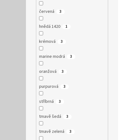
červená
3
hnědá 1420
1
krémová
3
marine modrá
3
oranžová
3
purpurová
3
stříbrná
3
tmavě šedá
3
tmavě zelená
3