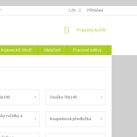
 VELIKOSTÍ
OZNAČENÍ DEN
NÁVODY NA ÚDRŽBU
CZK
Přihlášení
VYSVĚTLENÍ
NÁKUPNÍ
Prázdný košík
KOŠÍK
Kojenecké zboží
Oblečení
Pracovní oděvy
Vše pro HO
0x100
Osuška 70x140
ký ručníky a
Koupelnová předložka