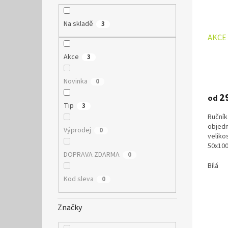
o
k
d
t
Na skladě
3
u
ů
AKCE 
k
t
Akce
3
ů
Novinka
0
2
od
Tip
3
Ručník
objedn
Výprodej
0
veliko
50x100
DOPRAVA ZDARMA
0
Bílá
Kod sleva
0
Značky