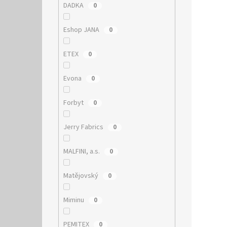
DADKA
0
Eshop JANA
0
ETEX
0
Evona
0
Forbyt
0
Jerry Fabrics
0
MALFINI, a.s.
0
Matějovský
0
Miminu
0
PEMITEX
0