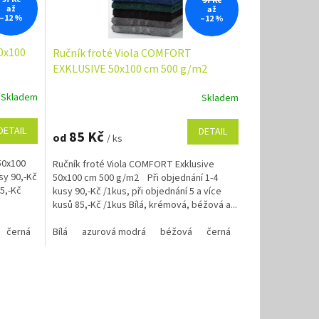
97 Kč
až
až
–12 %
–12 %
0x100
Ručník froté Viola COMFORT
EXKLUSIVE 50x100 cm 500 g/m2
Skladem
Skladem
Průměrné
hodnocení
produktu
DETAIL
DETAIL
85 Kč
od
/ ks
je
4,9
50x100
Ručník froté Viola COMFORT Exklusive
z
sy 90,-Kč
50x100 cm 500 g/m2 Při objednání 1-4
5
85,-Kč
kusy 90,-Kč /1kus, při objednání 5 a více
hvězdiček.
kusů 85,-Kč /1kus Bílá, krémová, béžová a...
černá
marine modrá
červená
Bílá
azurová modrá
oranžová
krémová
purpurová
marine modrá
béžová
stříbrná
černá
oranžová
tmavě šedá
červená
purpurová
krém
tm