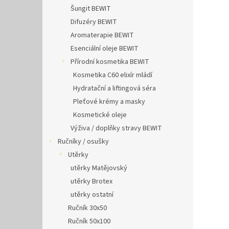
Šungit BEWIT
Difuzéry BEWIT
Aromaterapie BEWIT
Esenciální oleje BEWIT
Přírodní kosmetika BEWIT
Kosmetika C60 elixír mládí
Hydratační a liftingová séra
Pleťové krémy a masky
Kosmetické oleje
Výživa / doplňky stravy BEWIT
Ručníky / osušky
Utěrky
utěrky Matějovský
utěrky Brotex
utěrky ostatní
Ručník 30x50
Ručník 50x100