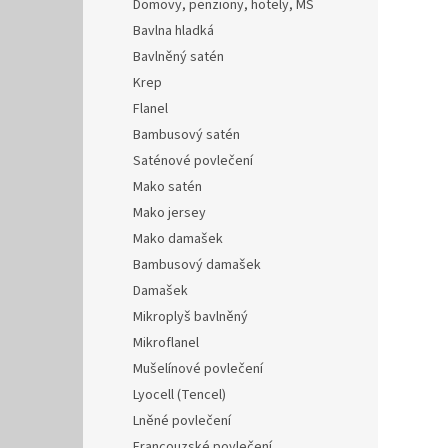
Domovy, penziony, hotely, MŠ
Bavlna hladká
Bavlněný satén
Krep
Flanel
Bambusový satén
Saténové povlečení
Mako satén
Mako jersey
Mako damašek
Bambusový damašek
Damašek
Mikroplyš bavlněný
Mikroflanel
Mušelínové povlečení
Lyocell (Tencel)
Lněné povlečení
Francouzské povlečení