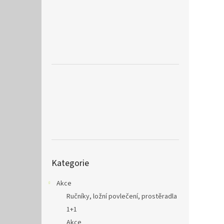
a
n
e
l
Přeskočit
Kategorie
kategorie
Akce
Ručníky, ložní povlečení, prostěradla
1+1
Akce