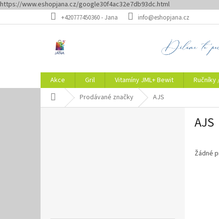
https://www.eshopjana.cz/google30f4ac32e7db93dc.html
Přejít
+420777450360 - Jana
info@eshopjana.cz
na
obsah
Akce
Gril
Vitamíny JML+ Bewit
Ručníky 
Domů
Prodávané značky
AJS
P
AJS
o
s
t
r
Žádné p
a
n
n
í
p