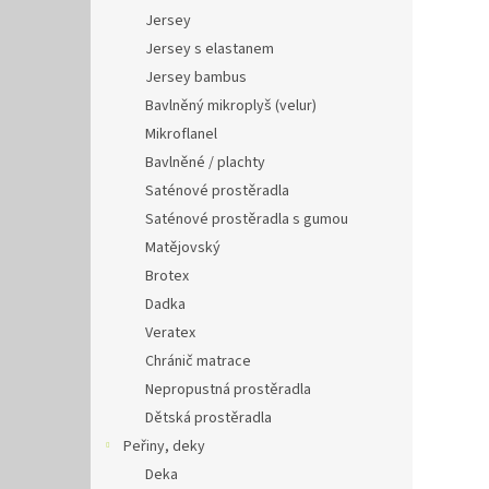
Jersey
Jersey s elastanem
Jersey bambus
Bavlněný mikroplyš (velur)
Mikroflanel
Bavlněné / plachty
Saténové prostěradla
Saténové prostěradla s gumou
Matějovský
Brotex
Dadka
Veratex
Chránič matrace
Nepropustná prostěradla
Dětská prostěradla
Peřiny, deky
Deka