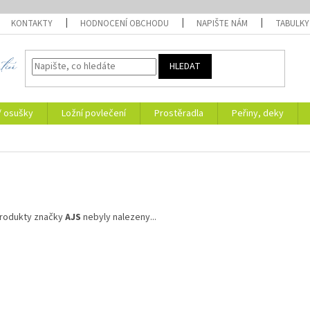
KONTAKTY
HODNOCENÍ OBCHODU
NAPIŠTE NÁM
TABULKY
HLEDAT
/ osušky
Ložní povlečení
Prostěradla
Peřiny, deky
rodukty značky
AJS
nebyly nalezeny...