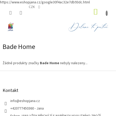
https://www.eshopjana.cz/google30f4ac32e7db93dc.html
Přejít
CZK
NÁKUP
na
obsah
KOŠÍK
Bade Home
Žádné produkty značky
Bade Home
nebyly nalezeny...
Z
á
p
a
Kontakt
t
í
info
@
eshopjana.cz
+420777450360 - Jana
Eshop JANA VŽDY PŘICHÁZÍ S NABÍDKOU KVALITNÍHO ZBOŽÍ...