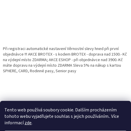
Při registraci automatické nastavení Věrnostní slevy hned při první
objednávce !!! AKCE BROTEX - s kodem BROTEX - doprava nad 1500.- Kč
na výdejní místo ZDARMA; AKCE ESHOP - při objednávce nad 3900.-Kč
máte dopravu na výdejní místo ZDARMA Sleva 5% na nákup s kartou
SPHERE, CARD, Rodinné pasy, Senior pasy
Tento web používá soubory cookie. Dalším procházením
tohoto webu vyjadřujete souhlas s jejich používáním.. Více
informací
zde
.