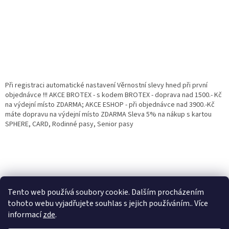
Při registraci automatické nastavení Věrnostní slevy hned při první
objednávce !!! AKCE BROTEX - s kodem BROTEX - doprava nad 1500.- Kč
na výdejní místo ZDARMA; AKCE ESHOP - při objednávce nad 3900.-Kč
máte dopravu na výdejní místo ZDARMA Sleva 5% na nákup s kartou
SPHERE, CARD, Rodinné pasy, Senior pasy
Tento web používá soubory cookie. Dalším procházením
tohoto webu vyjadřujete souhlas s jejich používáním.. Více
informací
zde
.