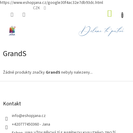
https://www.eshopjana.cz/google30f4ac32e7db93dc.html
Přejít
CZK
NÁKUP
na
obsah
KOŠÍK
GrandS
Žádné produkty značky
GrandS
nebyly nalezeny...
Z
á
p
a
Kontakt
t
í
info
@
eshopjana.cz
+420777450360 - Jana
Eshop JANA VŽDY PŘICHÁZÍ S NABÍDKOU KVALITNÍHO ZBOŽÍ...