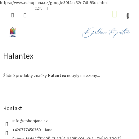
https://www.eshopjana.cz/google30f4ac32e7db93dc.html
Přejít
CZK
NÁKUP
na
obsah
KOŠÍK
Halantex
Žádné produkty značky
Halantex
nebyly nalezeny...
Z
á
p
a
Kontakt
t
í
info
@
eshopjana.cz
+420777450360 - Jana
Eshop JANA VŽDY PŘICHÁZÍ S NABÍDKOU KVALITNÍHO ZBOŽÍ...