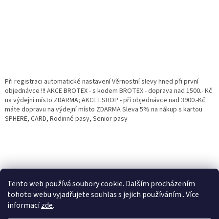
Při registraci automatické nastavení Věrnostní slevy hned při první
objednávce !!! AKCE BROTEX - s kodem BROTEX - doprava nad 1500.- Kč
na výdejní místo ZDARMA; AKCE ESHOP - při objednávce nad 3900.-Kč
máte dopravu na výdejní místo ZDARMA Sleva 5% na nákup s kartou
SPHERE, CARD, Rodinné pasy, Senior pasy
Tento web používá soubory cookie. Dalším procházením
tohoto webu vyjadřujete souhlas s jejich používáním.. Více
informací
zde
.