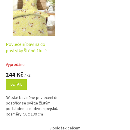
Povlečení bavlna do
postýlky Štěně žluté
90x130, 45x60 cm
Vyprodáno
244 Kč
/ ks
DETAIL
Dětské bavlněné povlečení do
postýlky se světle žlutým
podkladem a motivem pejsků.
Rozměry: 90 x 130 cm
(přikrývka), 60 x 45 cm (polštář).
Perfektní pro pohodlný a
3
položek celkem