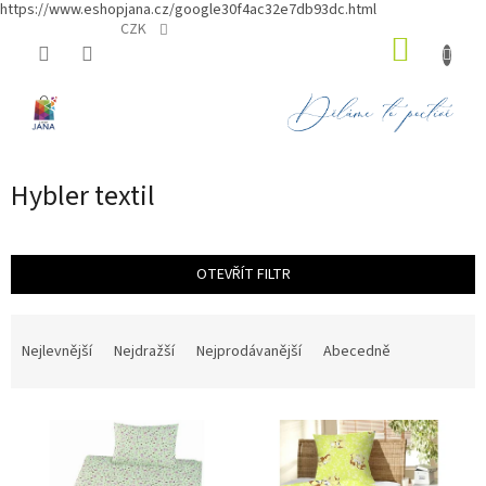
https://www.eshopjana.cz/google30f4ac32e7db93dc.html
Přejít
CZK
NÁKUP
na
obsah
KOŠÍK
Hybler textil
OTEVŘÍT FILTR
Ř
a
Nejlevnější
Nejdražší
Nejprodávanější
Abecedně
z
e
V
n
ý
í
p
p