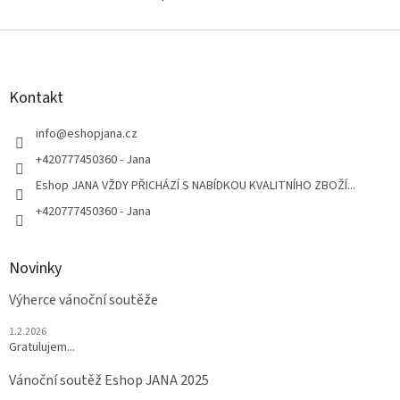
O
stylový...
v
l
Z
á
á
d
p
a
a
Kontakt
c
t
í
í
info
@
eshopjana.cz
p
r
+420777450360 - Jana
v
Eshop JANA VŽDY PŘICHÁZÍ S NABÍDKOU KVALITNÍHO ZBOŽÍ...
k
y
+420777450360 - Jana
v
ý
p
Novinky
i
s
Výherce vánoční soutěže
u
1.2.2026
Gratulujem...
Vánoční soutěž Eshop JANA 2025