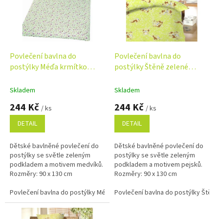
i
r
s
o
p
d
r
u
o
k
d
t
Povlečení bavlna do
Povlečení bavlna do
u
ů
postýlky Méďa krmítko
postýlky Štěně zelené
k
zelená 90x130, 45x60 cm
90x130, 45x60 cm
t
Skladem
Skladem
ů
244 Kč
244 Kč
/ ks
/ ks
DETAIL
DETAIL
Dětské bavlněné povlečení do
Dětské bavlněné povlečení do
postýlky se světle zeleným
postýlky se světle zeleným
podkladem a motivem medvíků.
podkladem a motivem pejsků.
Rozměry: 90 x 130 cm
Rozměry: 90 x 130 cm
(přikrývka), 60 x 45 cm (polštář).
(přikrývka), 60 x 45 cm (polštář).
Perfektní pro pohodlný a
Povlečení bavlna do postýlky Méďa krmítko zelená 90x130, 45x60 cm
Perfektní pro pohodlný a
Povlečení bavlna do postýlky Štěně
stylový...
stylový...