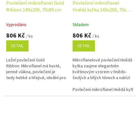
Povlečení mikroflanel Gold
Povlečení mikroflanel
Ribbon 140x200, 70x90 cm
Hnědá kytka 140x200, 70x90
cm
Vyprodáno
Skladem
806 Kč
806 Kč
/ ks
/ ks
DETAIL
DETAIL
Ložní povlečení Gold
Mikroflanelové povlečení Hnědá
Ribbon. Mikroflanel má husté,
kytka zaujme elegantním
jemné vlákna, povlečení je
květinovým vzorem v hnědo-
tedy hebké a hřejivé, ideální pro
šedých a bílých tónech a nabízí
chladné období roku. Rozměr
mimořádnou hebkost i hřejivost.
povlečení 140x200, 70x90 cm.
Je ideální pro zimní...
Povlečení mikroflanel Hnědá kytka 