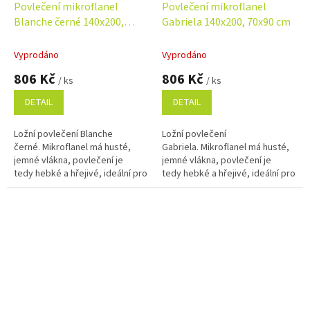
Povlečení mikroflanel
Povlečení mikroflanel
Blanche černé 140x200,
Gabriela 140x200, 70x90 cm
70x90 cm
Vyprodáno
Vyprodáno
806 Kč
806 Kč
/ ks
/ ks
DETAIL
DETAIL
Ložní povlečení Blanche
Ložní povlečení
černé. Mikroflanel má husté,
Gabriela. Mikroflanel má husté,
jemné vlákna, povlečení je
jemné vlákna, povlečení je
tedy hebké a hřejivé, ideální pro
tedy hebké a hřejivé, ideální pro
chladné období roku. Rozměr
chladné období roku. Rozměr
povlečení 140x200, 70x90 cm.
povlečení 140x200, 70x90 cm.