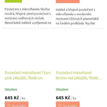
Povlečení z mikroflanelu Vločka
Hebké a hřejivé povlečení z
modrá, hřejivé zimní povlečení s
mikroflanelu s moderním
motivem sněhových vloček.
motivem růžových plameňáků
Mimořádně měkké a příjemné na
na šedém podkladu. Rychle
dotek. Rychleschnoucí materiál
schne, je vhodné pro alergiky a
vhodný pro alergiky....
dodá ložnici svěží tropický
vzhled....
Povlečení mikroflanel Trion
Povlečení mikroflanel
pink 140x200, 70x90 cm
Winter red 140x200, 70x90
cm
Skladem
Skladem
645 Kč
645 Kč
/ ks
/ ks
Do košíku
Do košíku