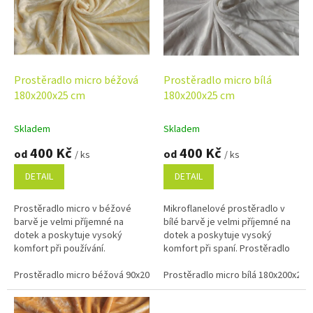
i
r
s
o
p
d
r
u
o
k
d
t
Prostěradlo micro béžová
Prostěradlo micro bílá
u
ů
180x200x25 cm
180x200x25 cm
k
t
Skladem
Skladem
ů
400 Kč
400 Kč
od
od
/ ks
/ ks
DETAIL
DETAIL
Prostěradlo micro v béžové
Mikroflanelové prostěradlo v
barvě je velmi příjemné na
bílé barvě je velmi příjemné na
dotek a poskytuje vysoký
dotek a poskytuje vysoký
komfort při používání.
komfort při spaní. Prostěradlo
Prostěradlo má po obvodu
má po celém obvodu gumu
všitou gumu provlečenou v
Prostěradlo micro béžová 90x200x25 cm
provlečenou v tunýlku. Rozměr...
Prostěradlo micro bílá 180x200x25 
Prostěradlo micro béžová 
tunýlku, která...