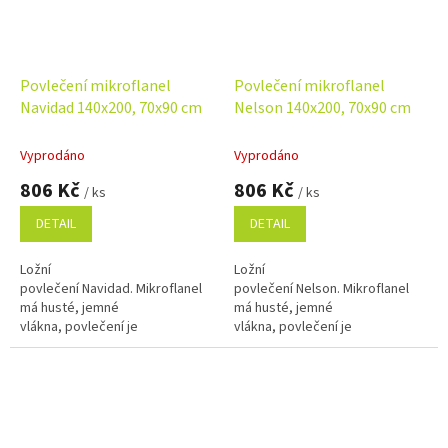
Povlečení mikroflanel
Povlečení mikroflanel
Navidad 140x200, 70x90 cm
Nelson 140x200, 70x90 cm
Vyprodáno
Vyprodáno
806 Kč
806 Kč
/ ks
/ ks
DETAIL
DETAIL
Ložní
Ložní
povlečení Navidad. Mikroflanel
povlečení Nelson. Mikroflanel
má husté, jemné
má husté, jemné
vlákna, povlečení je
vlákna, povlečení je
tedy hebké a hřejivé, ideální pro
tedy hebké a hřejivé, ideální pro
chladné období roku. Rozměr
chladné období roku. Rozměr
povlečení 140x200, 70x90 cm.
povlečení 140x200, 70x90 cm.