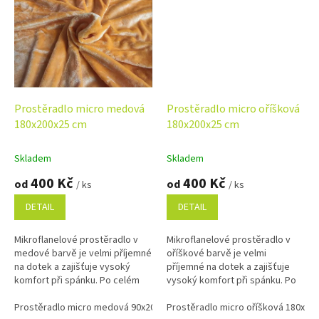
Prostěradlo micro medová
Prostěradlo micro oříšková
180x200x25 cm
180x200x25 cm
Skladem
Skladem
400 Kč
400 Kč
od
od
/ ks
/ ks
DETAIL
DETAIL
Mikroflanelové prostěradlo v
Mikroflanelové prostěradlo v
medové barvě je velmi příjemné
oříškové barvě je velmi
na dotek a zajišťuje vysoký
příjemné na dotek a zajišťuje
komfort při spánku. Po celém
vysoký komfort při spánku. Po
obvodu je všitá guma v tunýlku,
celém obvodu je všitá guma v
díky které prostěradlo dobře...
Prostěradlo micro medová 90x200x25 cm
tunýlku, která prostěradlo
Prostěradlo micro oříšková 180x20
Prostěradlo micro medová