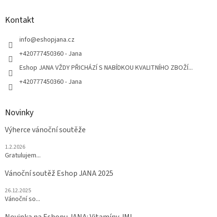
d
p
a
a
Kontakt
c
t
í
í
info
@
eshopjana.cz
p
r
+420777450360 - Jana
v
Eshop JANA VŽDY PŘICHÁZÍ S NABÍDKOU KVALITNÍHO ZBOŽÍ...
k
y
+420777450360 - Jana
v
ý
p
Novinky
i
s
Výherce vánoční soutěže
u
1.2.2026
Gratulujem...
Vánoční soutěž Eshop JANA 2025
26.12.2025
Vánoční so...