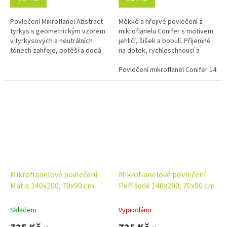
Povlečení Mikroflanel Abstract
Měkké a hřejivé povlečení z
tyrkys s geometrickým vzorem
mikroflanelu Conifer s motivem
v tyrkysových a neutrálních
jehličí, šišek a bobulí. Příjemné
tónech zahřeje, potěší a dodá
na dotek, rychleschnoucí a
ložnici moderní styl. Ideální pro
vhodné pro alergiky. Ideální do
chladné noci i citlivou...
zimního období.
Povlečení mikroflanel Conifer 140x
Mikroflanelové povlečení
Mikroflanelové povlečení
Matis 140x200, 70x90 cm
Peří šedé 140x200, 70x90 cm
Skladem
Vyprodáno