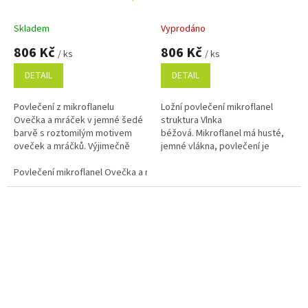
70x90 cm
140x200, 70x90 cm
Skladem
Vyprodáno
806 Kč
806 Kč
/ ks
/ ks
DETAIL
DETAIL
Povlečení z mikroflanelu
Ložní povlečení mikroflanel
Ovečka a mráček v jemné šedé
struktura Vlnka
barvě s roztomilým motivem
béžová. Mikroflanel má husté,
oveček a mráčků. Výjimečně
jemné vlákna, povlečení je
hebké, hřejivé a příjemné na
tedy hebké a hřejivé, ideální pro
dotek. Rychleschnoucí materiál
Povlečení mikroflanel Ovečka a mráček 140x200, 70x90 cm
chladné období roku. Rozměr
vhodný...
povlečení...