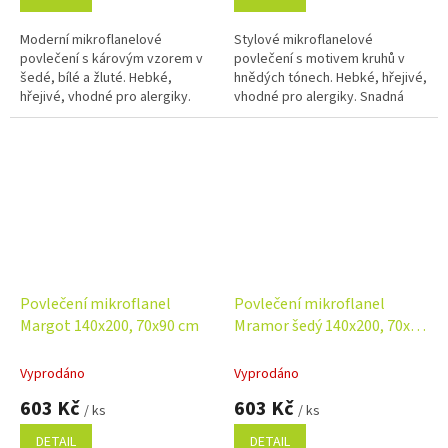
Moderní mikroflanelové
Stylové mikroflanelové
povlečení s károvým vzorem v
povlečení s motivem kruhů v
šedé, bílé a žluté. Hebké,
hnědých tónech. Hebké, hřejivé,
hřejivé, vhodné pro alergiky.
vhodné pro alergiky. Snadná
Snadná údržba a zipové
údržba a zipové zapínání pro
zapínání pro pohodlné
pohodlné používání. Rozměr
používání. Rozměr...
povlečení...
Povlečení mikroflanel
Povlečení mikroflanel
Margot 140x200, 70x90 cm
Mramor šedý 140x200, 70x90
cm
Vyprodáno
Vyprodáno
603 Kč
603 Kč
/ ks
/ ks
DETAIL
DETAIL