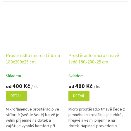
dobře...
Prostěradlo micro střibrná
Prostěradlo micro tmavě
180x200x25 cm
šedá 180x200x25 cm
Skladem
Skladem
400 Kč
400 Kč
od
od
/ ks
/ ks
DETAIL
DETAIL
Mikroflanelové prostěradlo ve
Micro prostěradlo tmavě šedé z
stříbrné (světle šedé) barvě je
jemného mikrovlákna je hebké,
velmi příjemné na dotek a
hřejivé a velmi příjemné na
zajišťuje vysoký komfort při
dotek. Napínací provedení s