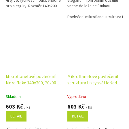
Hřejivé, rychleschnoucí, vhodné
elegantním přírodním odstínu
pro alergiky. Rozměr 140×200
vnese do ložnice útulnou
cm, 70×90 cm. Zipové uzávěry,
atmosféru. Hebký mikroflanel
snadná údržba.
ze 100% polyesterového
Povlečení mikroflanel struktura Lis
mikrovlákna je...
Mikroflanelové povlečeníl
Mikroflanelové povlečeníl
Nord flake 140x200, 70x90
struktura Listy světle šedé
cm
140x200, 70x90 cm
Skladem
Vyprodáno
603 Kč
603 Kč
/ ks
/ ks
DETAIL
DETAIL