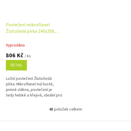
Povlečení mikroflanel
Žlutošedá pírka 140x200,
70x90 cm
Vyprodáno
806 Kč
/ ks
DETAIL
Ložní povlečení Žlutošedá
pírka. Mikroflanel má husté,
jemné vlákna, povlečení je
tedy hebké a hřejivé, ideální pro
chladné období roku. Rozměr
povlečení 140x200, 70x90 cm.
43
položek celkem
O
v
l
Z
á
á