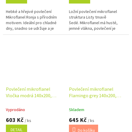
Hebké a hřejivé povlečení
Ložní povlečení mikroflanel
Mikroflanel Ronja s přírodním
struktura Listy tmavě
motivem. Ideální pro chladné
šedé. Mikroflanel má husté,
dny, snadno se udržuje a je
jemné vlákna, povlečení je
vhodné i pro alergiky. Komfort a
tedy hebké a hřejivé, ideální pro
elegance v jednom! Rozměr...
chladné...
Povlečení mikroflanel
Povlečení mikroflanel
Vločka modrá 140x200,
Flamingo grey 140x200,
70x90 cm
70x90 cm
Vyprodáno
Skladem
603 Kč
645 Kč
/ ks
/ ks
DETAIL
Do košíku