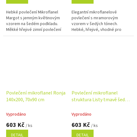
Hebké povlečení Mikroflanel
Elegantní mikroflanelové
Margot s jemným květinovým
povlečení s mramorovým
vzorem na šedém podkladu.
vzorem v šedých tónech.
Měkké hřejivé zimní povlečení
Hebké, hřejivé, vhodné pro
příjemné na dotek.
alergiky. Moderní design a
Rychleschnoucí materiál vhodný
snadná údržba – ideální pro
pro alergiky....
zimní období....
Povlečení mikroflanel Ronja
Povlečení mikroflanel
140x200, 70x90 cm
struktura Listy tmavě šedé
140x200, 70x90 cm
Vyprodáno
Vyprodáno
603 Kč
603 Kč
/ ks
/ ks
DETAIL
DETAIL