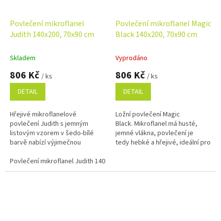
Povlečení mikroflanel
Povlečení mikroflanel Magic
Judith 140x200, 70x90 cm
Black 140x200, 70x90 cm
Skladem
Vyprodáno
806 Kč
806 Kč
/ ks
/ ks
DETAIL
DETAIL
Hřejivé mikroflanelové
Ložní povlečení Magic
povlečení Judith s jemným
Black. Mikroflanel má husté,
listovým vzorem v šedo‑bílé
jemné vlákna, povlečení je
barvě nabízí výjimečnou
tedy hebké a hřejivé, ideální pro
hebkost, teplo a maximální
chladné období roku. Rozměr
pohodlí. Rychleschnoucí
Povlečení mikroflanel Judith 140x200, 70x90 cm
povlečení 140x200, 70x90 cm.
mikrovlákno je nenáročné...