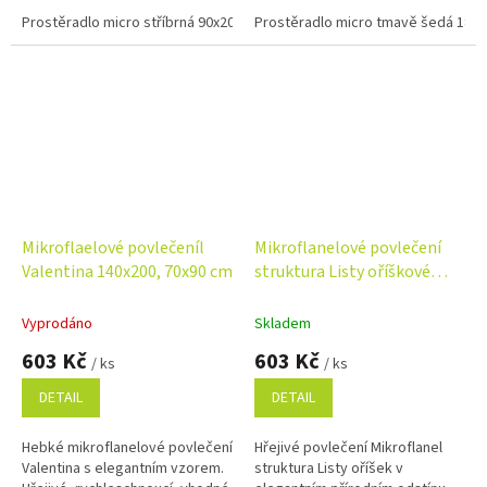
spánku. Po celém obvodu je
gumou v tunýlku zajišťuje pevné
všitá guma v tunýlku, díky
Prostěradlo micro stříbrná 90x200x25 cm
uchycení na matraci a...
Prostěradlo micro tmavě šedá 180
které...
Mikroflaelové povlečeníl
Mikroflanelové povlečení
Valentina 140x200, 70x90 cm
struktura Listy oříškové
140x200, 70x90 cm
Vyprodáno
Skladem
603 Kč
603 Kč
/ ks
/ ks
DETAIL
DETAIL
Hebké mikroflanelové povlečení
Hřejivé povlečení Mikroflanel
Valentina s elegantním vzorem.
struktura Listy oříšek v