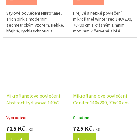
Stylové povlečení Mikroflanel
Hřejivé a hebké povlečení
Trion pink s moderním
mikroflanel Winter red 140×200,
geometrickým vzorem. Hebké,
70×90 cm s krásným zimním
hřejivé, rychleschnoucí a
motivem v červené a bílé.
vhodné pro alergiky. Ideální na
Měkký materiál, rychlé schnutí a
zimu, se zipovým zapínáním pro
pohodlí po celou zimu.
snadné...
Mikroflanelové povlečení
Mikroflanelové povlečení
Abstract tyrkysové 140x200,
Conifer 140x200, 70x90 cm
70x90 cm
Vyprodáno
Skladem
725 Kč
725 Kč
/ ks
/ ks
DETAIL
DETAIL