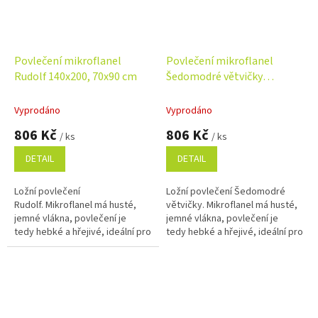
Povlečení mikroflanel
Povlečení mikroflanel
Rudolf 140x200, 70x90 cm
Šedomodré větvičky
140x200, 70x90 cm
Vyprodáno
Vyprodáno
806 Kč
806 Kč
/ ks
/ ks
DETAIL
DETAIL
Ložní povlečení
Ložní povlečení Šedomodré
Rudolf. Mikroflanel má husté,
větvičky. Mikroflanel má husté,
jemné vlákna, povlečení je
jemné vlákna, povlečení je
tedy hebké a hřejivé, ideální pro
tedy hebké a hřejivé, ideální pro
chladné období roku. Rozměr
chladné období roku. Rozměr
povlečení 140x200, 70x90 cm.
povlečení 140x200, 70x90 cm.