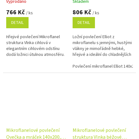
Vyprodáno
Skladem
766 Kč
806 Kč
/ ks
/ ks
DETAIL
DETAIL
Hřejivé povlečení Mikroflanel
Ložní povlečení Elliot z
struktura Vlnka cihlová v
mikroflanelu s jemnými, hustými
elegantním cihlovém odstínu
vlákny je mimořádně hebké,
dodá ložnici útulnou atmosféru.
hřejivé a ideální do chladnějších
Hebký mikroflanel ze 100%
období roku. Poskytuje výborné
polyesterového mikrovlákna
teplo, je příjemné na dotek...
Povlečení mikroflanel Elliot 140x20
je...
Mikroflanelové povlečení
Mikroflanelové povlečení
Ovečka a mráček 140x200,
struktura Vlnka béžové