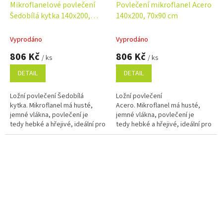
Mikroflanelové povlečení
Povlečení mikroflanel Acero
Šedobílá kytka 140x200,
140x200, 70x90 cm
70x90 cm
Vyprodáno
Vyprodáno
806 Kč
806 Kč
/ ks
/ ks
DETAIL
DETAIL
Ložní povlečení Šedobílá
Ložní povlečení
kytka. Mikroflanel má husté,
Acero. Mikroflanel má husté,
jemné vlákna, povlečení je
jemné vlákna, povlečení je
tedy hebké a hřejivé, ideální pro
tedy hebké a hřejivé, ideální pro
chladné období roku. Rozměr
chladné období roku. Rozměr
povlečení 140x200, 70x90 cm.
povlečení 140x200, 70x90 cm.