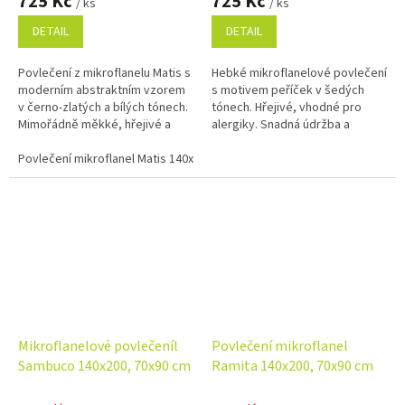
725 Kč
725 Kč
/ ks
/ ks
DETAIL
DETAIL
Povlečení z mikroflanelu Matis s
Hebké mikroflanelové povlečení
moderním abstraktním vzorem
s motivem peříček v šedých
v černo‑zlatých a bílých tónech.
tónech. Hřejivé, vhodné pro
Mimořádně měkké, hřejivé a
alergiky. Snadná údržba a
příjemné na dotek.
zipové zapínání pro pohodlné
Rychleschnoucí materiál
Povlečení mikroflanel Matis 140x200, 70x90 cm
používání. Rozměr povlečení
vhodný...
je...
Mikroflanelové povlečeníl
Povlečení mikroflanel
Sambuco 140x200, 70x90 cm
Ramita 140x200, 70x90 cm