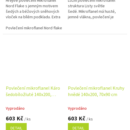
Hřejivé povlečení Mikroflanel
Ložní povlečení mikroflanel
Nord Flake s jemným motivem
struktura Listy světle
šedých a béžových sněhových
šedé. Mikroflanel má husté,
vloček na bílém podkladu. Extra
jemné vlákna, povlečení je
hebký mikroflanel zajistí
tedy hebké a hřejivé, ideální pro
měkkost a teplo během
Povlečení mikroflanel Nord flake 140x200, 70x90 cm
chladné období roku. Rozměr
zimních...
povlečení...
Povlečení mikroflanel Káro
Povlečení mikroflanel Kruhy
šedobíložluté 140x200,
hnědé 140x200, 70x90 cm
70x90 cm
Vyprodáno
Vyprodáno
603 Kč
603 Kč
/ ks
/ ks
DETAIL
DETAIL