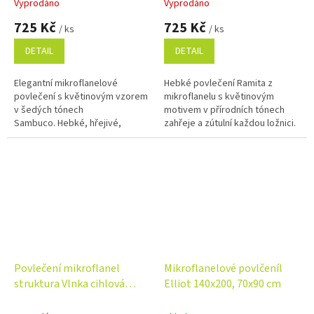
Vyprodáno
Vyprodáno
725 Kč
725 Kč
/ ks
/ ks
DETAIL
DETAIL
Elegantní mikroflanelové
Hebké povlečení Ramita z
povlečení s květinovým vzorem
mikroflanelu s květinovým
v šedých tónech
motivem v přírodních tónech
Sambuco. Hebké, hřejivé,
zahřeje a zútulní každou ložnici.
vhodné pro alergiky. Snadná
Vhodné i pro alergiky, snadná
údržba a zipové zapínání pro
údržba, zipové zapínání.
pohodlné používání....
Rozměr...
Povlečení mikroflanel
Mikroflanelové povlčeníl
struktura Vlnka cihlová
Elliot 140x200, 70x90 cm
140x200, 70x90 cm