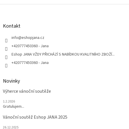
v
l
Z
á
á
d
p
a
a
Kontakt
c
t
í
í
info
@
eshopjana.cz
p
r
+420777450360 - Jana
v
Eshop JANA VŽDY PŘICHÁZÍ S NABÍDKOU KVALITNÍHO ZBOŽÍ...
k
y
+420777450360 - Jana
v
ý
p
Novinky
i
s
Výherce vánoční soutěže
u
1.2.2026
Gratulujem...
Vánoční soutěž Eshop JANA 2025
26.12.2025