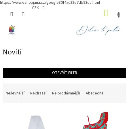
https://www.eshopjana.cz/google30f4ac32e7db93dc.html
Přejít
CZK
NÁKUP
na
obsah
KOŠÍK
Noviti
OTEVŘÍT FILTR
Ř
a
Nejlevnější
Nejdražší
Nejprodávanější
Abecedně
z
e
V
n
ý
í
p
p