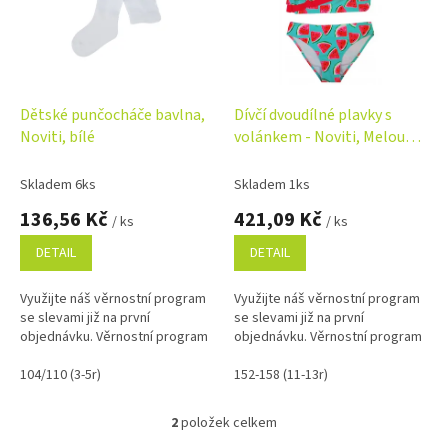
i
r
s
o
p
d
r
u
o
k
d
t
Dětské punčocháče bavlna,
Dívčí dvoudílné plavky s
u
ů
Noviti, bílé
volánkem - Noviti, Meloun,
k
tyrkys/růžová
t
Skladem 6ks
Skladem 1ks
ů
136,56 Kč
421,09 Kč
/ ks
/ ks
DETAIL
DETAIL
Využijte náš věrnostní program
Využijte náš věrnostní program
se slevami již na první
se slevami již na první
objednávku. Věrnostní program
objednávku. Věrnostní program
104/110 (3-5r)
152-158 (11-13r)
2
položek celkem
O