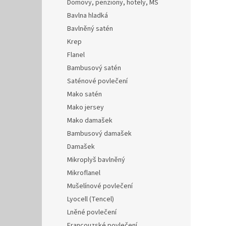
Domovy, penziony, hotely, MŠ
Bavlna hladká
Bavlněný satén
Krep
Flanel
Bambusový satén
Saténové povlečení
Mako satén
Mako jersey
Mako damašek
Bambusový damašek
Damašek
Mikroplyš bavlněný
Mikroflanel
Mušelínové povlečení
Lyocell (Tencel)
Lněné povlečení
Francouzské povlečení