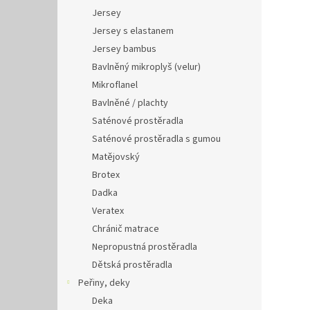
Jersey
Jersey s elastanem
Jersey bambus
Bavlněný mikroplyš (velur)
Mikroflanel
Bavlněné / plachty
Saténové prostěradla
Saténové prostěradla s gumou
Matějovský
Brotex
Dadka
Veratex
Chránič matrace
Nepropustná prostěradla
Dětská prostěradla
Peřiny, deky
Deka