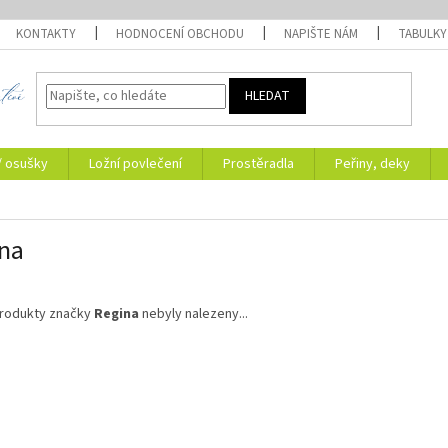
KONTAKTY
HODNOCENÍ OBCHODU
NAPIŠTE NÁM
TABULKY
HLEDAT
/ osušky
Ložní povlečení
Prostěradla
Peřiny, deky
na
rodukty značky
Regina
nebyly nalezeny...