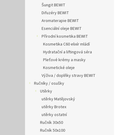
Šungit BEWIT
Difuzéry BEWIT
Aromaterapie BEWIT
Esenciální oleje BEWIT
Přírodní kosmetika BEWIT
Kosmetika C60 elixír mládí
Hydratační a liftingová séra
Pleťové krémy a masky
Kosmetické oleje
Výživa / doplňky stravy BEWIT
Ručníky / osušky
Utěrky
utěrky Matějovský
utěrky Brotex
utěrky ostatní
Ručník 30x50
Ručník 50x100