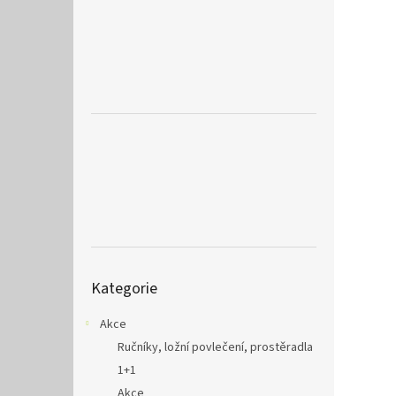
a
n
e
l
Přeskočit
Kategorie
kategorie
Akce
Ručníky, ložní povlečení, prostěradla
1+1
Akce