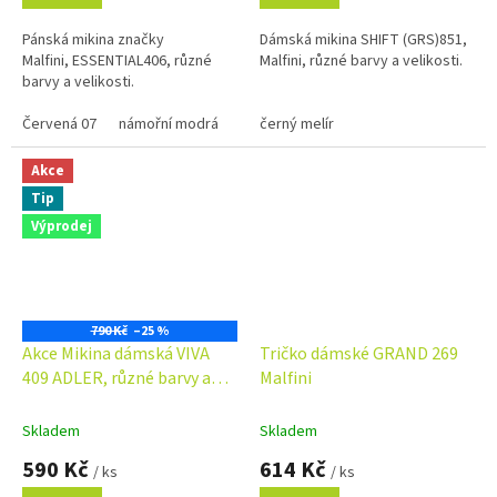
Pánská mikina značky
Dámská mikina SHIFT (GRS)851,
Malfini, ESSENTIAL406, různé
Malfini, různé barvy a velikosti.
barvy a velikosti.
Červená 07
námořní modrá
tmavě šedý melír
černý melír
military
Akce
Tip
Výprodej
790 Kč
–25 %
Akce Mikina dámská VIVA
Tričko dámské GRAND 269
409 ADLER, různé barvy a
Malfini
velikosti
Skladem
Skladem
590 Kč
614 Kč
/ ks
/ ks