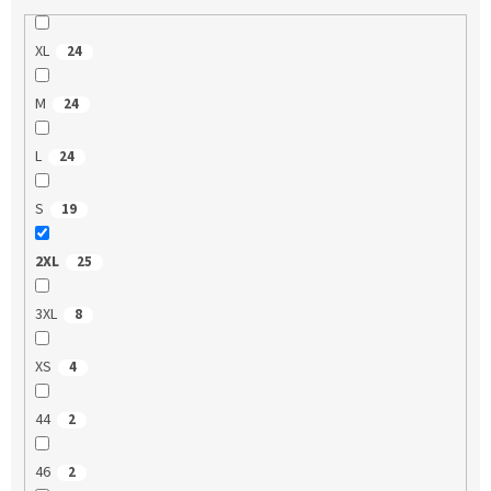
XL
24
M
24
L
24
S
19
2XL
25
3XL
8
XS
4
44
2
46
2