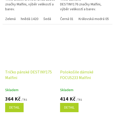
značky Malfini, výběr velikostí a
DESTINY176 značky Malfini,
barev.
výběr velikostí a barev.
Zelená
hnědá 1420
šedá
Černá 01
Královská modrá 05
Tričko pánské DESTINY175
Polokošile dámské
Malfini
FOCUS233 Malfini
Skladem
Skladem
364 Kč
414 Kč
/ ks
/ ks
DETAIL
DETAIL