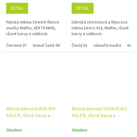
DETAIL
DETAIL
Pánská mikina Stretch fleece
Dámská stretchová a fleecová
značky Malfini, VERTEXW41,
mikina Direct 418, Malfini, různé
různé barvy a velikosti.
barvy a velikosti.
Červená 07
tmavě šedá 94
petrolejová 93
Černá 01
námořní modrá
tmav
Mikina dámská VIVA 409
Mikina dámská VOYAGE451
ADLER, různé barvy a
ADLER, různé barvy a
velikosti
velikosti
Skladem
Skladem