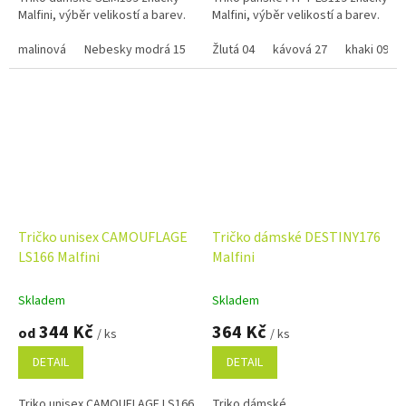
Malfini, výběr velikostí a barev.
Malfini, výběr velikostí a barev.
malinová
Nebesky modrá 15
fuchsia red 49
Žlutá 04
kávová 27
trávově zelená 39
khaki 09
Tričko unisex CAMOUFLAGE
Tričko dámské DESTINY176
LS166 Malfini
Malfini
Skladem
Skladem
344 Kč
364 Kč
od
/ ks
/ ks
DETAIL
DETAIL
Triko unisex CAMOUFLAGE LS166
Triko dámské