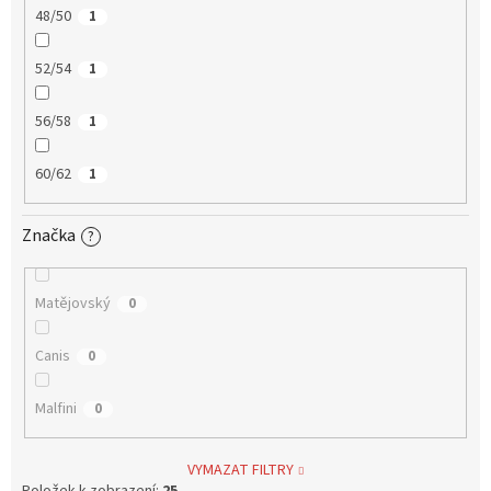
48/50
1
52/54
1
56/58
1
60/62
1
Značka
?
Matějovský
0
Canis
0
Malfini
0
VYMAZAT FILTRY
Položek k zobrazení:
25