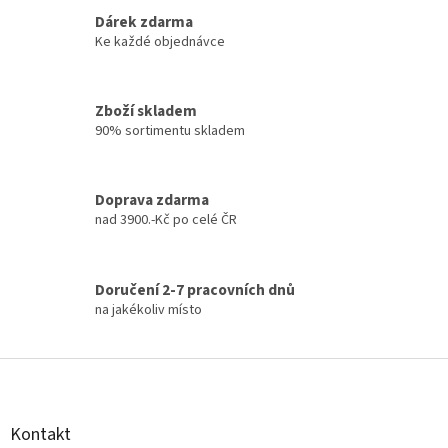
v
k
Dárek zdarma
y
Ke každé objednávce
v
ý
p
Zboží skladem
i
90% sortimentu skladem
s
u
Doprava zdarma
nad 3900.-Kč po celé ČR
Doručení 2-7 pracovních dnů
na jakékoliv místo
Z
á
p
a
Kontakt