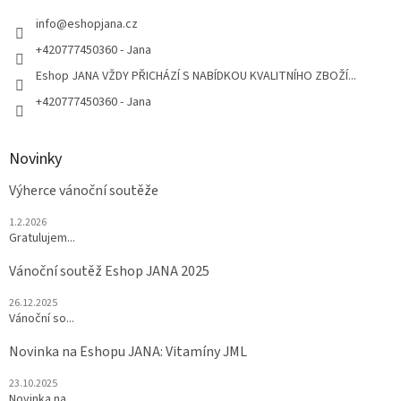
t
í
info
@
eshopjana.cz
+420777450360 - Jana
Eshop JANA VŽDY PŘICHÁZÍ S NABÍDKOU KVALITNÍHO ZBOŽÍ...
+420777450360 - Jana
Novinky
Výherce vánoční soutěže
1.2.2026
Gratulujem...
Vánoční soutěž Eshop JANA 2025
26.12.2025
Vánoční so...
Novinka na Eshopu JANA: Vitamíny JML
23.10.2025
Novinka na...