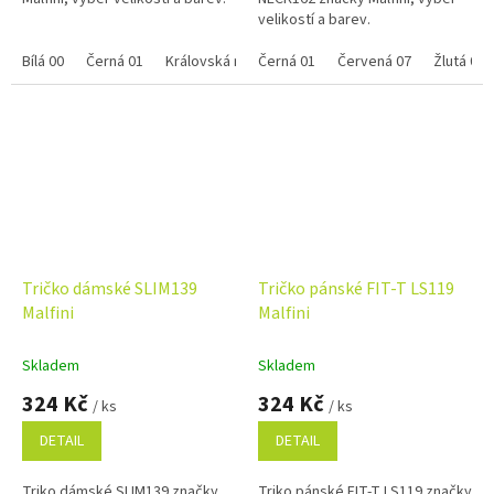
velikostí a barev.
Bílá 00
Černá 01
Královská modrá 05
Černá 01
Červená 07
Červená 07
Tyrkysová 
Žlutá 04
Tričko dámské SLIM139
Tričko pánské FIT-T LS119
Malfini
Malfini
Skladem
Skladem
324 Kč
324 Kč
/ ks
/ ks
DETAIL
DETAIL
Triko dámské SLIM139 značky
Triko pánské FIT-T LS119 značky