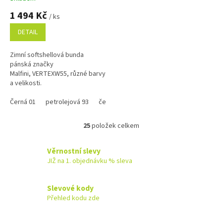
1 494 Kč
/ ks
DETAIL
Zimní softshellová bunda
pánská značky
Malfini, VERTEXW55, různé barvy
a velikosti.
Černá 01
petrolejová 93
červená 23
ebony gray 94
25
položek celkem
O
v
l
Věrnostní slevy
á
JIŽ na 1. objednávku % sleva
d
a
c
Slevové kody
í
Přehled kodu zde
p
r