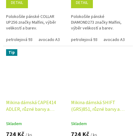
DETAIL
DETAIL
Polokošile pánské COLLAR
Polokošile pánské
UP256 značky Malfini, výběr
DIAMOND273 značky Malfini,
velikostí a barev.
výběr velikostí a barev.
petrolejová 93
avocado A3
vanilla
petrolejová 93
antracitová
avocado A3
an
Tip
Mikina dámská CAPE414
Mikina dámská SHIFT
ADLER, různé barvy a
(GRS)851, různé barvy a
velikosti
velikosti
Skladem
Skladem
724 Kč
724 Kč
/ ks
/ ks