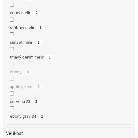
černý melír
2
stříbrný melír
1
sunset melír
1
tmavý denim melír
1
ebony
0
apple green
0
červená 23
1
ebony gray 94
1
Velikost