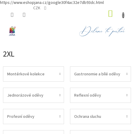
https://www.eshopjana.cz/google30f4ac32e7db93dc.html
Přejít
CZK
NÁKUP
na
obsah
KOŠÍK
2XL
Montérkové kolekce
Gastronomie a bílé oděvy
Jednorázové oděvy
Reflexní oděvy
Profesní oděvy
Ochrana sluchu