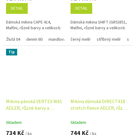
DETAIL
DETAIL
Dámská mikina CAPE 414,
Dámská mikina SHIFT (GRS)851,
Malfini, různé barvy a velikosti.
Malfini, různé barvy a velikosti.
Žlutá 04
denim 60
mandlová 21
černý melír
světle šedý melír 03
stříbrný melír
suns
Tip
Mikina pánská VERTEX W41
Mikina dámská DIRECT418
ADLER, různé barvy a
stretch fleece ADLER, různé
velikosti
barvy a velikosti
Skladem
Skladem
734 Kč
744 Kč
/ ks
/ ks