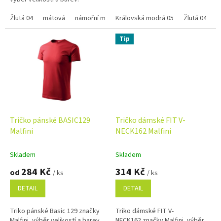
Žlutá 04
mátová
námořní modrá
Královská modrá 05
neon mandarine 88
Žlutá 04
P
Tip
Tričko pánské BASIC129
Tričko dámské FIT V-
Malfini
NECK162 Malfini
Skladem
Skladem
284 Kč
314 Kč
od
/ ks
/ ks
DETAIL
DETAIL
Triko pánské Basic 129 značky
Triko dámské FIT V-
Malfini, výběr velikostí a barev.
NECK162 značky Malfini, výběr