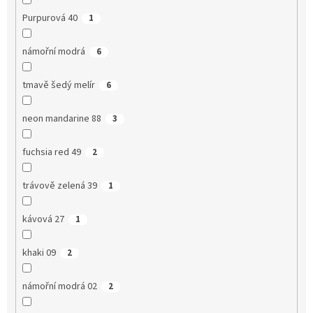
Purpurová 40
1
námořní modrá
6
tmavě šedý melír
6
neon mandarine 88
3
fuchsia red 49
2
trávově zelená 39
1
kávová 27
1
khaki 09
2
námořní modrá 02
2