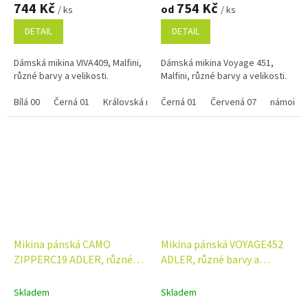
744 Kč
754 Kč
od
/ ks
/ ks
DETAIL
DETAIL
Dámská mikina VIVA409, Malfini,
Dámská mikina Voyage 451,
různé barvy a velikosti.
Malfini, různé barvy a velikosti.
Bílá 00
Černá 01
Královská modrá 05
Černá 01
Červená 07
Červená 07
námořní
Mikina pánská CAMO
Mikina pánská VOYAGE452
ZIPPERC19 ADLER, různé
ADLER, různé barvy a
barvy a velikosti
velikosti
Skladem
Skladem