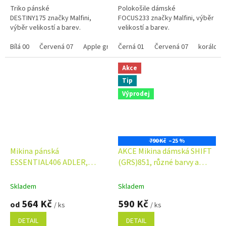
Triko pánské
Polokošile dámské
DESTINY175 značky Malfini,
FOCUS233 značky Malfini, výběr
výběr velikostí a barev.
velikostí a barev.
Bílá 00
Červená 07
Apple green 92
Černá 01
námořní modrá
Červená 07
neon mand
korálová
Akce
Tip
Výprodej
790 Kč
–25 %
Mikina pánská
AKCE Mikina dámská SHIFT
ESSENTIAL406 ADLER,
(GRS)851, různé barvy a
různé barvy a velikosti
velikosti
Skladem
Skladem
564 Kč
590 Kč
od
/ ks
/ ks
DETAIL
DETAIL