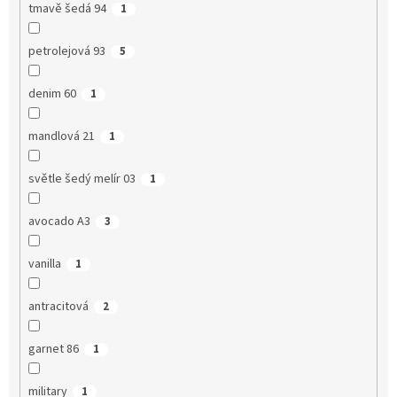
tmavě šedá 94
1
petrolejová 93
5
denim 60
1
mandlová 21
1
světle šedý melír 03
1
avocado A3
3
vanilla
1
antracitová
2
garnet 86
1
military
1