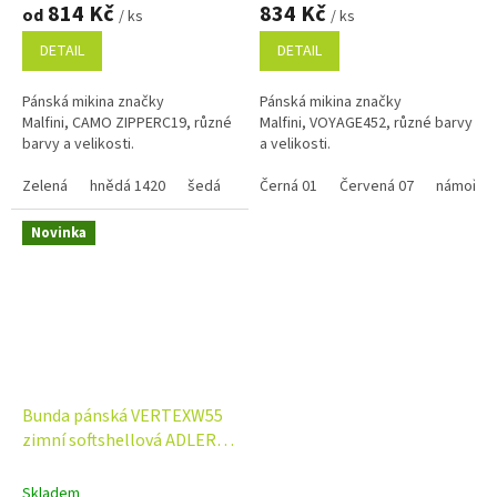
814 Kč
834 Kč
od
/ ks
/ ks
DETAIL
DETAIL
Pánská mikina značky
Pánská mikina značky
Malfini, CAMO ZIPPERC19, různé
Malfini, VOYAGE452, různé barvy
barvy a velikosti.
a velikosti.
Zelená
hnědá 1420
šedá
Černá 01
Červená 07
námořní
Novinka
Bunda pánská VERTEXW55
zimní softshellová ADLER,
různé barvy a velikosti
Skladem