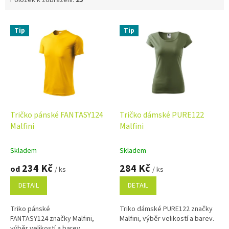
V
Tip
Tip
ý
p
i
s
p
r
o
d
Tričko pánské FANTASY124
Tričko dámské PURE122
u
Malfini
Malfini
k
t
Skladem
Skladem
ů
234 Kč
284 Kč
od
/ ks
/ ks
DETAIL
DETAIL
Triko pánské
Triko dámské PURE122 značky
FANTASY124 značky Malfini,
Malfini, výběr velikostí a barev.
výběr velikostí a barev.