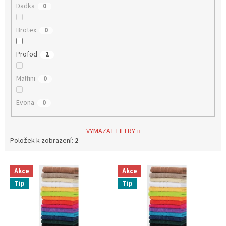
Dadka
0
Brotex
0
Profod
2
Malfini
0
Evona
0
VYMAZAT FILTRY
Položek k zobrazení:
2
V
Akce
Akce
ý
Tip
Tip
p
i
s
p