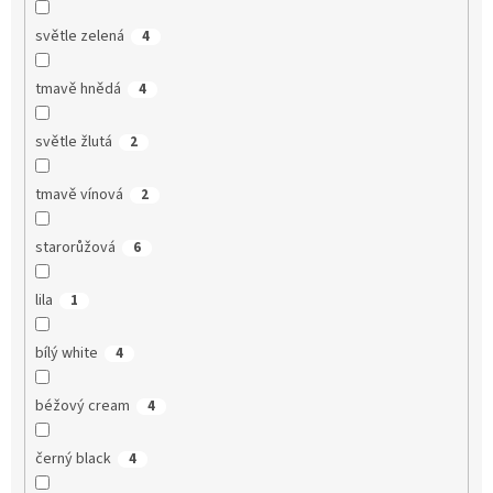
světle zelená
4
tmavě hnědá
4
světle žlutá
2
tmavě vínová
2
starorůžová
6
lila
1
bílý white
4
béžový cream
4
černý black
4