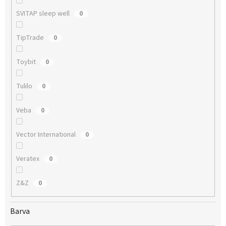
SVITAP sleep well
0
TipTrade
0
Toybit
0
Tulilo
0
Veba
0
Vector International
0
Veratex
0
Z&Z
0
Barva