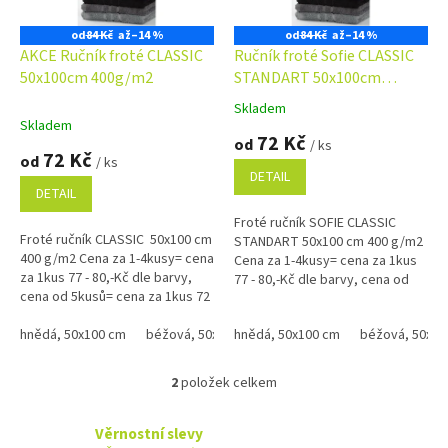
r
o
od
84 Kč
až
–14 %
od
84 Kč
až
–14 %
d
AKCE Ručník froté CLASSIC
Ručník froté Sofie CLASSIC
u
50x100cm 400g/m2
STANDART 50x100cm
k
400g/m2
Skladem
Průměrné
t
Skladem
hodnocení
72 Kč
ů
od
/ ks
produktu
72 Kč
od
/ ks
je
DETAIL
4,9
DETAIL
z
Froté ručník SOFIE CLASSIC
5
Froté ručník CLASSIC 50x100 cm
STANDART 50x100 cm 400 g/m2
hvězdiček.
400 g/m2 Cena za 1-4kusy= cena
Cena za 1-4kusy= cena za 1kus
za 1kus 77 - 80,-Kč dle barvy,
77 - 80,-Kč dle barvy, cena od
cena od 5kusů= cena za 1kus 72
5kusů= cena za 1kus 72 - 75,-Kč
- 75,-Kč dle barvy Bílá, krémová,
dle barvy Bílá, krémová,...
béžová a...
hnědá, 50x100 cm
béžová, 50x100 xm
hnědá, 50x100 cm
černá, 50x100 cm
béžová, 50x10
červená
2
položek celkem
O
v
l
Věrnostní slevy