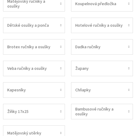
Matějovský ručníky a
Koupelnová předložka
osušky
Dětské osušky a ponča
Hotelové ručníky a osušky
Brotex ručníky a osušky
Dadka ručníky
Veba ručníky a osušky
Župany
Kapesníky
Chňapky
Bambusové ručníky a
Žíňky 17x25
osušky
Matějovský utěrky