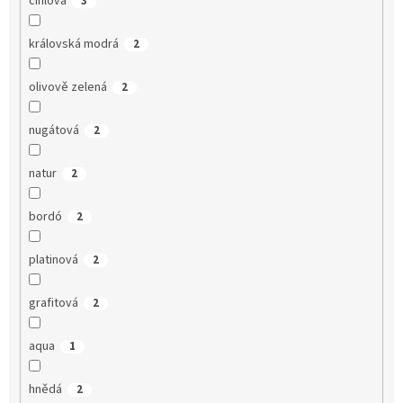
cihlová
3
královská modrá
2
olivově zelená
2
nugátová
2
natur
2
bordó
2
platinová
2
grafitová
2
aqua
1
hnědá
2