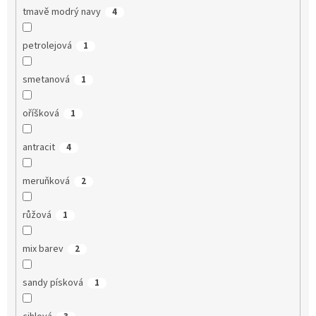
tmavě modrý navy
4
petrolejová
1
smetanová
1
oříšková
1
antracit
4
meruňková
2
růžová
1
mix barev
2
sandy písková
1