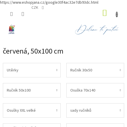
https://www.eshopjana.cz/google30f4ac32e7db93dc.html
Přejít
CZK
NÁKUP
na
obsah
KOŠÍK
červená, 50x100 cm
Utěrky
Ručník 30x50
Ručník 50x100
Osuška 70x140
Osušky XXL velké
sady ručníků