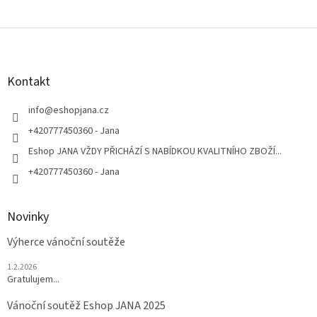
Z
á
p
a
Kontakt
t
í
info
@
eshopjana.cz
+420777450360 - Jana
Eshop JANA VŽDY PŘICHÁZÍ S NABÍDKOU KVALITNÍHO ZBOŽÍ...
+420777450360 - Jana
Novinky
Výherce vánoční soutěže
1.2.2026
Gratulujem...
Vánoční soutěž Eshop JANA 2025