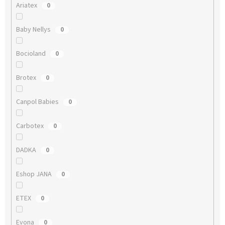
Ariatex
0
Baby Nellys
0
Bocioland
0
Brotex
0
Canpol Babies
0
Carbotex
0
DADKA
0
Eshop JANA
0
ETEX
0
Evona
0