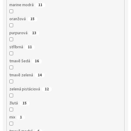
marine modrá
11
oranžová
15
purpurová
13
stříbrná
11
tmavě šedá
16
tmavě zelená
14
zelená pistáciová
12
žlutá
15
mix
1