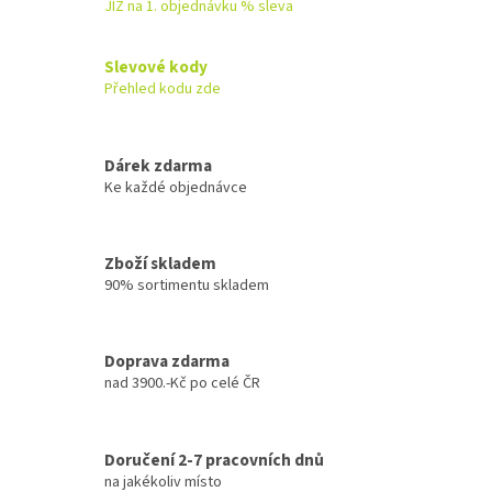
á
JIŽ na 1. objednávku % sleva
d
a
c
Slevové kody
í
Přehled kodu zde
p
r
v
k
Dárek zdarma
y
Ke každé objednávce
v
ý
p
Zboží skladem
i
90% sortimentu skladem
s
u
Doprava zdarma
nad 3900.-Kč po celé ČR
Doručení 2-7 pracovních dnů
na jakékoliv místo