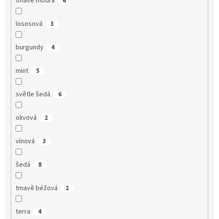
tmavě modrá
6
lososová
3
burgundy
4
mint
5
světle šedá
6
olivová
2
vínová
3
šedá
8
tmavě béžová
2
terra
4