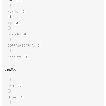
Akce
2
Novinka
0
Tip
2
Výprodej
0
DOPRAVA ZDARMA
0
Kod sleva
0
Značky
AKCE
0
akuku
0