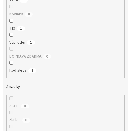
Akce
1
Novinka
0
Tip
1
Výprodej
1
DOPRAVA ZDARMA
0
Kod sleva
1
Značky
AKCE
0
akuku
0