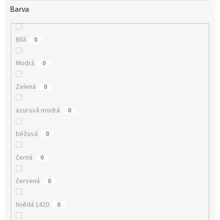
Barva
Bílá
0
Modrá
0
Zelená
0
azurová modrá
0
béžová
0
černá
0
červená
0
hnědá 1420
0