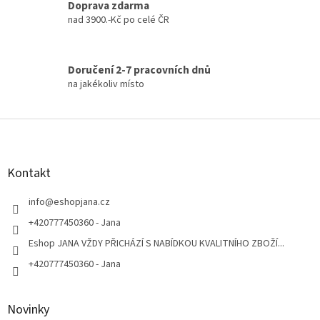
Doprava zdarma
nad 3900.-Kč po celé ČR
Doručení 2-7 pracovních dnů
na jakékoliv místo
Z
á
p
a
Kontakt
t
í
info
@
eshopjana.cz
+420777450360 - Jana
Eshop JANA VŽDY PŘICHÁZÍ S NABÍDKOU KVALITNÍHO ZBOŽÍ...
+420777450360 - Jana
Novinky