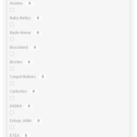
Ariatex
0
Baby Nellys
0
Bade Home
0
Bocioland
0
Brotex
0
Canpol Babies
0
Carbotex
0
DADKA
0
Eshop JANA
0
ETEX
0