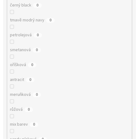
černý black
0
tmavě modrý navy
0
petrolejová
0
smetanová
0
oříšková
0
antracit
0
meruňková
0
růžová
0
mix barev
0