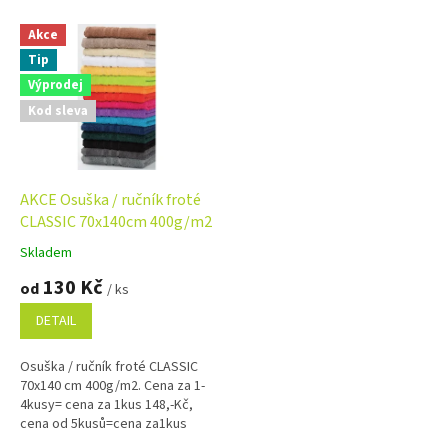
V
Akce
ý
Tip
p
i
Výprodej
s
Kod sleva
p
r
o
d
AKCE Osuška / ručník froté
u
CLASSIC 70x140cm 400g/m2
k
Skladem
Průměrné
t
hodnocení
130 Kč
ů
od
/ ks
produktu
je
DETAIL
4,9
z
Osuška / ručník froté CLASSIC
5
70x140 cm 400g/m2. Cena za 1-
hvězdiček.
4kusy= cena za 1kus 148,-Kč,
cena od 5kusů=cena za1kus
140,-Kč Bílá, krémová, béžová a