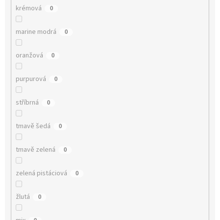
krémová
0
marine modrá
0
oranžová
0
purpurová
0
stříbrná
0
tmavě šedá
0
tmavě zelená
0
zelená pistáciová
0
žlutá
0