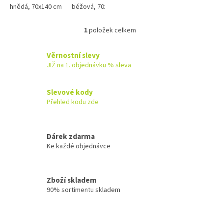
žlutá barva od 135.-Kč ,...
hnědá, 70x140 cm
béžová, 70x140 cm
černá, 70x140 cm
červen
1
položek celkem
O
v
l
Věrnostní slevy
á
JIŽ na 1. objednávku % sleva
d
a
c
Slevové kody
í
Přehled kodu zde
p
r
v
k
Dárek zdarma
y
Ke každé objednávce
v
ý
p
Zboží skladem
i
90% sortimentu skladem
s
u