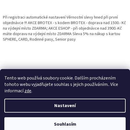
Při registraci automatické nastavení Věrnostní slevy hned při první
objednávce !!! AKCE BROTEX - s kodem BROTEX - doprava nad 1500.- Kč
na výdejní místo ZDARMA; AKCE ESHOP - při objednávce nad 3900.-Kč
máte dopravu na výdejní místo ZDARMA Sleva 5% na nákup s kartou
SPHERE, CARD, Rodinné pasy, Senior pasy
Tento web používá soubory cookie. Dalším procházením
tohoto webu vyjadřujete souhlas s jejich používáním.. Více
informací
zde
.
Vytvořil Shoptet
Věrnostní porgram: Již od první objednávky s registrací automaticky
Nastavení
nastavená Věrnostní sleva 3% - 10% na Všechny Vaše další nákupy. Čím
víc nakoupíte, tím větší slevu můžete získat. Vaše objednávky se sčítají.
Využít můžete i "Slevové kody" nebo DOPRAVU ZDARMA. Přejeme
Copyright 2026
Eshop Jana
. Všechna práva vyhrazena.
příjemný nákup u nás Jana Kotasová Komárková a kolektiv pracovníků
Souhlasím
Eshop JANA