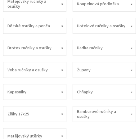
Matějovský ručníky a
Koupelnová předložka
osušky
Dětské osušky a ponča
Hotelové ručníky a osušky
Brotex ručníky a osušky
Dadka ručníky
Veba ručníky a osušky
Župany
Kapesníky
Chňapky
Bambusové ručníky a
Žíňky 17x25
osušky
Matějovský utěrky