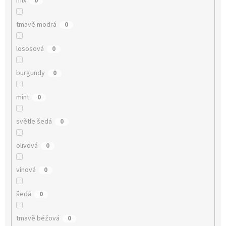
mix
0
tmavě modrá
0
lososová
0
burgundy
0
mint
0
světle šedá
0
olivová
0
vínová
0
šedá
0
tmavě béžová
0