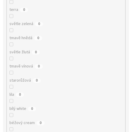
terra
0
světle zelená
0
tmavě hnědá
0
světle žlutá
0
tmavě vínová
0
starorůžová
0
lila
0
bílý white
0
béžový cream
0