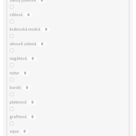
sandy písková
0
cihlová
0
královská modrá
0
olivově zelená
0
nugátová
0
natur
0
bordó
0
platinová
0
grafitová
0
aqua
0