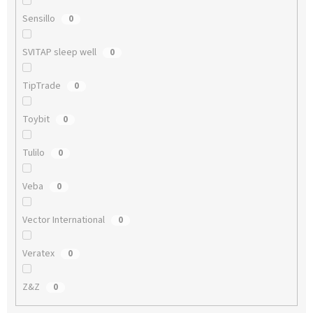
Sensillo
0
SVITAP sleep well
0
TipTrade
0
Toybit
0
Tulilo
0
Veba
0
Vector International
0
Veratex
0
Z&Z
0