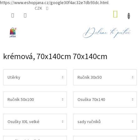
https://www.eshopjana.cz/google30f4ac32e7db93dc.html
Přejít
CZK
NÁKUP
na
obsah
KOŠÍK
krémová, 70x140cm 70x140cm
Utěrky
Ručník 30x50
Ručník 50x100
Osuška 70x140
Osušky XXL velké
sady ručníků