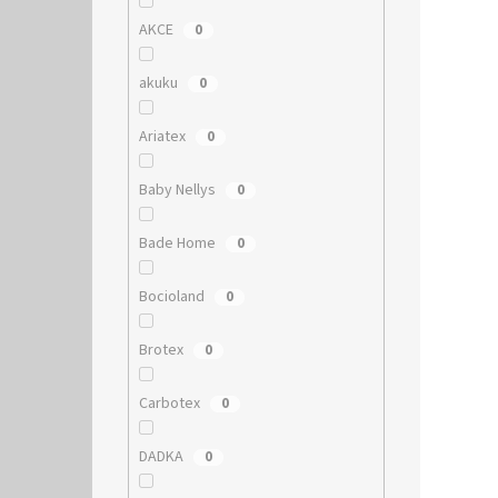
AKCE
0
akuku
0
Ariatex
0
Baby Nellys
0
Bade Home
0
Bocioland
0
Brotex
0
Carbotex
0
DADKA
0