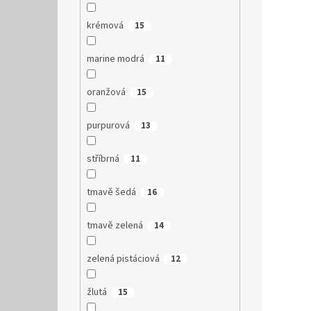
krémová
15
marine modrá
11
oranžová
15
purpurová
13
stříbrná
11
tmavě šedá
16
tmavě zelená
14
zelená pistáciová
12
žlutá
15