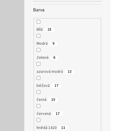
Barva
Bílá
25
Modrá
9
Zelená
6
azurová modrá
13
béžová
17
černá
15
červená
17
hnědá 1420
11