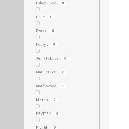
Eshop JANA
0
ETEX
0
Evona
0
Forbyt
0
Jerry Fabrics
0
MALFINI, a.s.
0
Matějovský
0
Miminu
0
PEMITEX
0
Praktik
0