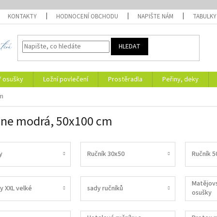
KONTAKTY
HODNOCENÍ OBCHODU
NAPIŠTE NÁM
TABULKY
HLEDAT
/ osušky
Ložní povlečení
Prostěradla
Peřiny, deky
cm
ne modrá, 50x100 cm
y
Ručník 30x50
Ručník 5
Matějovs
y XXL velké
sady ručníků
osušky