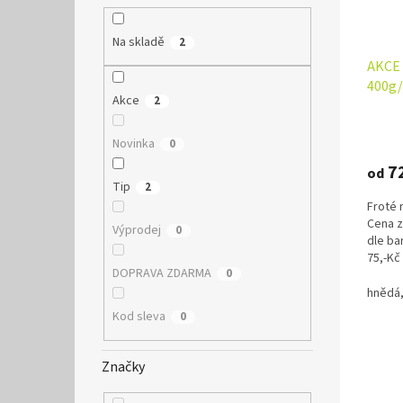
o
k
d
t
Na skladě
2
u
ů
AKCE 
k
400g
t
Akce
2
ů
Novinka
0
7
od
Tip
2
Froté 
Cena z
Výprodej
0
dle ba
75,-Kč
DOPRAVA ZDARMA
0
hnědá,
Kod sleva
0
Značky