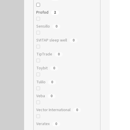
Profod
2
Sensillo
0
SVITAP sleep well
0
TipTrade
0
Toybit
0
Tulilo
0
Veba
0
Vector International
0
Veratex
0