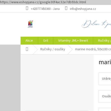
https://www.eshopjana.cz/google30f4ac32e7db93dc.html
Přejít
+420777450360 - Jana
info@eshopjana.cz
na
obsah
Akce
Gril
Vitamíny JML+ Bewit
Ručníky 
Domů
Ručníky / osušky
marine modrá, 50x100 
P
mari
o
s
t
r
Utěrk
a
n
n
Osušk
í
p