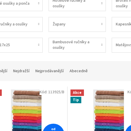
Hotelové ručníky a
Brotex r
é osušky a ponča
osušky
osušky
ručníky a osušky
Župany
Kapesní
Bambusové ručníky a
 17x25
Matějov
osušky
nější
Nejdražší
Nejprodávanější
Abecedně
Kód:
113925/B
K
Akce
Tip
od