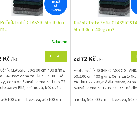
84 Kč
až
–14 %
Ručník froté CLASSIC 50x100cm
Ručník froté Sofie CLASSIC 
/m2
50x100cm 400g/m2
Skladem
Průměrné
hodnocení
produktu
DETAIL
2 Kč
72 Kč
od
/ ks
/ ks
je
4,9
ručník CLASSIC 50x100 cm 400 g/m2
Froté ručník SOFIE CLASSIC STAN
z
a 1-4kusy= cena za 1kus 77 - 80,-Kč
50x100 cm 400 g/m2 Cena za 1-4k
5
rvy, cena od 5kusů= cena za 1kus 72 -
za 1kus 77 - 80,-Kč dle barvy, cena
hvězdiček.
 dle barvy Bílá, krémová, béžová a...
5kusů= cena za 1kus 72 - 75,-Kč dl
Bílá, krémová,...
 50x100 cm
béžová, 50x100 xm
černá, 50x100 cm
hnědá, 50x100 cm
červená, 50x100 
béžová, 50x1
O
v
l
á