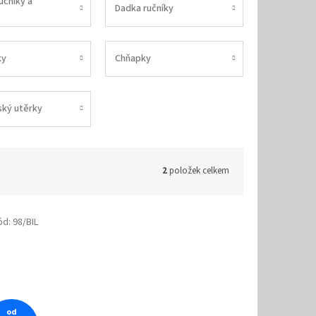
učníky a
Dadka ručníky
ky
Chňapky
ský utěrky
2
položek celkem
ód:
98/BIL
od