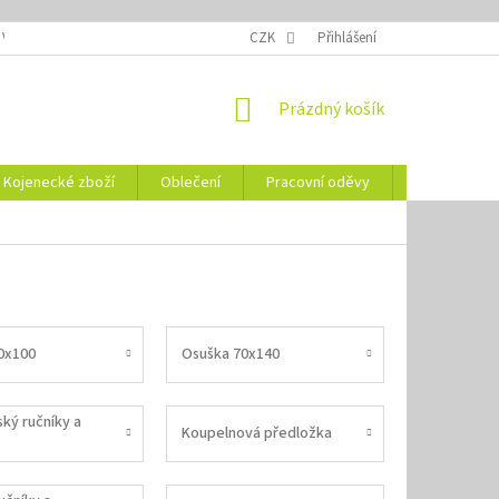
 VELIKOSTÍ
OZNAČENÍ DEN
NÁVODY NA ÚDRŽBU
CZK
Přihlášení
VYSVĚTLENÍ
NÁKUPNÍ
Prázdný košík
KOŠÍK
Kojenecké zboží
Oblečení
Pracovní oděvy
Vše pro HO
0x100
Osuška 70x140
ký ručníky a
Koupelnová předložka