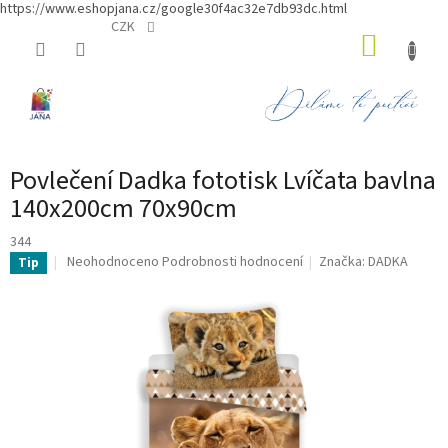
https://www.eshopjana.cz/google30f4ac32e7db93dc.html
Přejít
CZK
NÁKUP
na
obsah
KOŠÍK
Povlečení Dadka fototisk Lvíčata bavlna
140x200cm 70x90cm
344
Průměrné
Neohodnoceno
Podrobnosti hodnocení
Značka:
DADKA
Tip
hodnocení
produktu
je
0,0
z
5
hvězdiček.