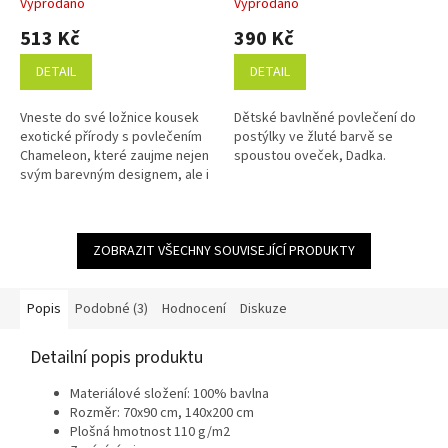
Vyprodáno
Vyprodáno
513 Kč
390 Kč
DETAIL
DETAIL
Vneste do své ložnice kousek
Dětské bavlněné povlečení do
exotické přírody s povlečením
postýlky ve žluté barvě se
Chameleon, které zaujme nejen
spoustou oveček, Dadka.
svým barevným designem, ale i
magickým svítícím efektem ve
tmě. Rozměr povlečení je...
ZOBRAZIT VŠECHNY SOUVISEJÍCÍ PRODUKTY
Popis
Podobné (3)
Hodnocení
Diskuze
Detailní popis produktu
Materiálové složení: 100% bavlna
Rozměr: 70x90 cm, 140x200 cm
Plošná hmotnost 110 g/m2