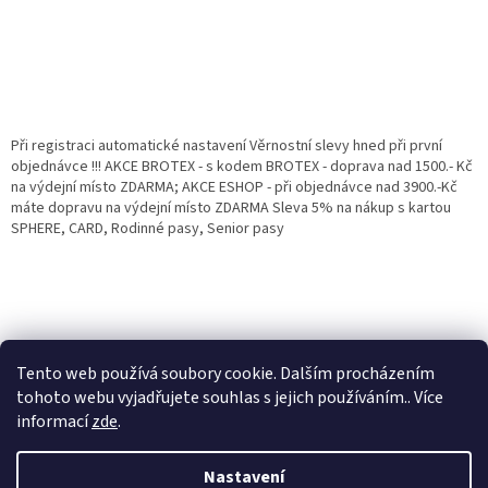
Při registraci automatické nastavení Věrnostní slevy hned při první
objednávce !!! AKCE BROTEX - s kodem BROTEX - doprava nad 1500.- Kč
na výdejní místo ZDARMA; AKCE ESHOP - při objednávce nad 3900.-Kč
máte dopravu na výdejní místo ZDARMA Sleva 5% na nákup s kartou
SPHERE, CARD, Rodinné pasy, Senior pasy
Tento web používá soubory cookie. Dalším procházením
tohoto webu vyjadřujete souhlas s jejich používáním.. Více
informací
zde
.
Vytvořil Shoptet
Věrnostní porgram: Již od první objednávky s registrací automaticky
Nastavení
nastavená Věrnostní sleva 3% - 10% na Všechny Vaše další nákupy. Čím