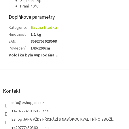
Zapínání: zip
Praní: 40°C
Doplňkové parametry
Kategorie
:
Bavlna hladká
Hmotnost
:
1.1 kg
EAN
:
8592753028568
Povlečení
:
140x200cm
Položka byla vyprodána…
Z
á
p
a
Kontakt
t
í
info
@
eshopjana.cz
+420777450360 - Jana
Eshop JANA VŽDY PŘICHÁZÍ S NABÍDKOU KVALITNÍHO ZBOŽÍ...
+420777450360 - Jana