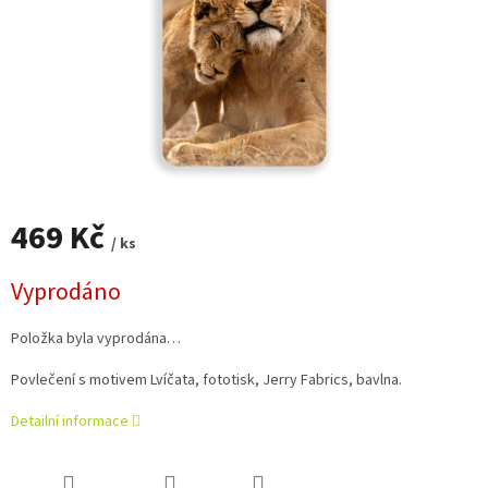
469 Kč
/ ks
Měrná
Vyprodáno
cena:
Položka byla vyprodána…
Povlečení s motivem Lvíčata, fototisk, Jerry Fabrics, bavlna.
Detailní informace