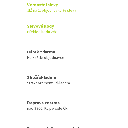
l
Věrnostní slevy
á
JIŽ na 1. objednávku % sleva
d
a
c
Slevové kody
í
Přehled kodu zde
p
r
v
k
Dárek zdarma
y
Ke každé objednávce
v
ý
p
Zboží skladem
i
90% sortimentu skladem
s
u
Doprava zdarma
nad 3900.-Kč po celé ČR