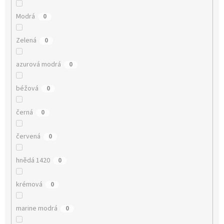
Modrá
0
Zelená
0
azurová modrá
0
béžová
0
černá
0
červená
0
hnědá 1420
0
krémová
0
marine modrá
0