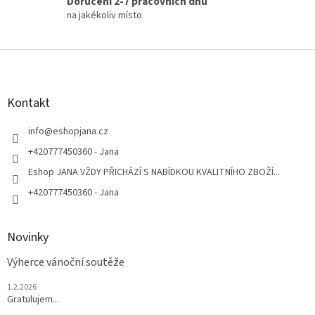
Doručení 2-7 pracovních dnů
na jakékoliv místo
Z
á
p
a
Kontakt
t
í
info
@
eshopjana.cz
+420777450360 - Jana
Eshop JANA VŽDY PŘICHÁZÍ S NABÍDKOU KVALITNÍHO ZBOŽÍ...
+420777450360 - Jana
Novinky
Výherce vánoční soutěže
1.2.2026
Gratulujem...