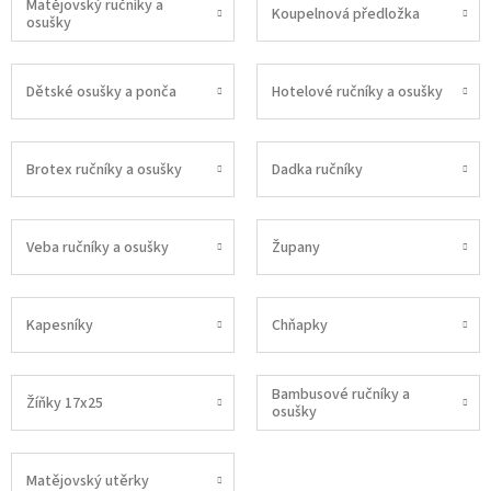
Matějovský ručníky a
Koupelnová předložka
osušky
Dětské osušky a ponča
Hotelové ručníky a osušky
Brotex ručníky a osušky
Dadka ručníky
Veba ručníky a osušky
Župany
Kapesníky
Chňapky
Bambusové ručníky a
Žíňky 17x25
osušky
Matějovský utěrky