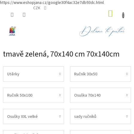
https://www.eshopjana.cz/google30f4ac32e7db93dc.html
Přejít
CZK
NÁKUP
na
obsah
KOŠÍK
tmavě zelená, 70x140 cm 70x140cm
Utěrky
Ručník 30x50
Ručník 50x100
Osuška 70x140
Osušky XXL velké
sady ručníků