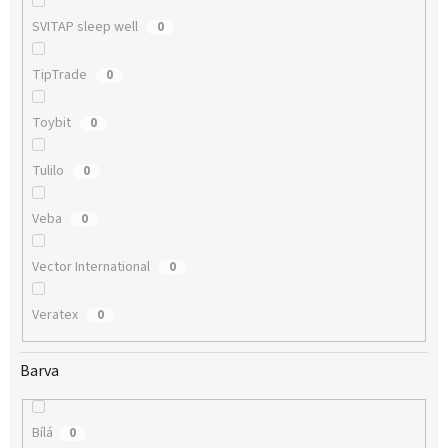
SVITAP sleep well
0
TipTrade
0
Toybit
0
Tulilo
0
Veba
0
Vector International
0
Veratex
0
Barva
Bílá
0