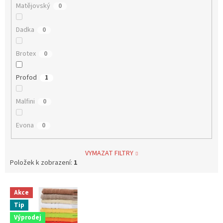
Matějovský
0
Dadka
0
Brotex
0
Profod
1
Malfini
0
Evona
0
VYMAZAT FILTRY
Položek k zobrazení:
1
V
Akce
ý
Tip
p
i
Výprodej