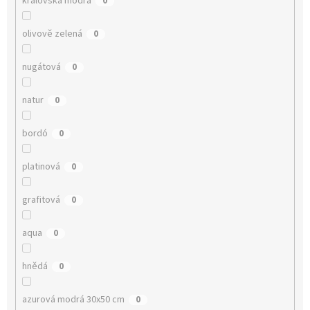
královská modrá
0
olivově zelená
0
nugátová
0
natur
0
bordó
0
platinová
0
grafitová
0
aqua
0
hnědá
0
azurová modrá 30x50 cm
0