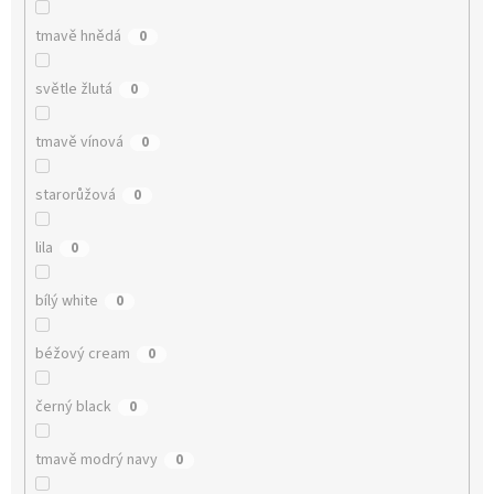
tmavě hnědá
0
světle žlutá
0
tmavě vínová
0
starorůžová
0
lila
0
bílý white
0
béžový cream
0
černý black
0
tmavě modrý navy
0