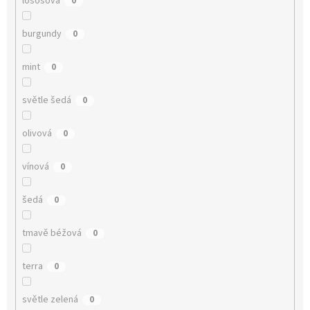
lososová
0
burgundy
0
mint
0
světle šedá
0
olivová
0
vínová
0
šedá
0
tmavě béžová
0
terra
0
světle zelená
0