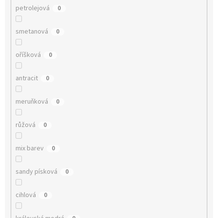
petrolejová
0
smetanová
0
oříšková
0
antracit
0
meruňková
0
růžová
0
mix barev
0
sandy písková
0
cihlová
0