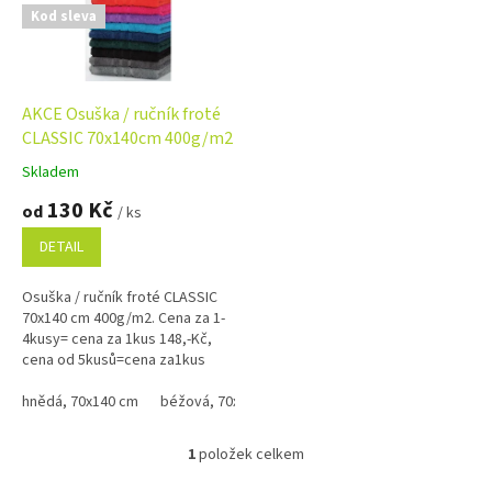
s
Kod sleva
p
r
o
d
AKCE Osuška / ručník froté
u
CLASSIC 70x140cm 400g/m2
k
Skladem
Průměrné
t
hodnocení
130 Kč
ů
od
/ ks
produktu
je
DETAIL
4,9
z
Osuška / ručník froté CLASSIC
5
70x140 cm 400g/m2. Cena za 1-
hvězdiček.
4kusy= cena za 1kus 148,-Kč,
cena od 5kusů=cena za1kus
140,-Kč Bílá, krémová, béžová a
žlutá barva od 135.-Kč ,...
hnědá, 70x140 cm
béžová, 70x140 cm
černá, 70x140 cm
červen
1
položek celkem
O
v