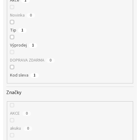
Akce
1
Novinka
0
Tip
1
Výprodej
1
DOPRAVA ZDARMA
0
Kod sleva
1
Značky
AKCE
0
akuku
0