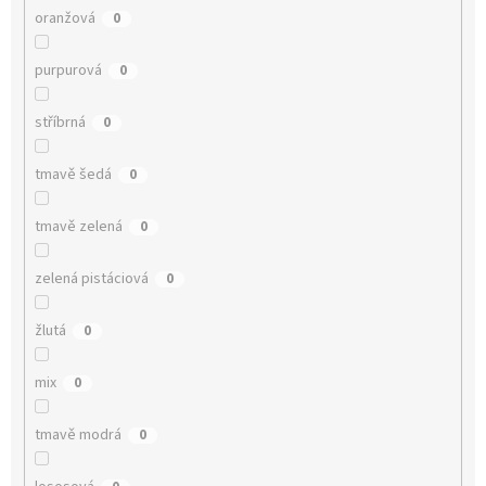
oranžová
0
purpurová
0
stříbrná
0
tmavě šedá
0
tmavě zelená
0
zelená pistáciová
0
žlutá
0
mix
0
tmavě modrá
0