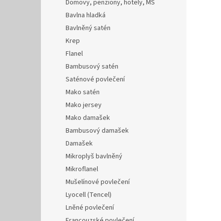
Domovy, penziony, hotely, MŠ
Bavlna hladká
Bavlněný satén
Krep
Flanel
Bambusový satén
Saténové povlečení
Mako satén
Mako jersey
Mako damašek
Bambusový damašek
Damašek
Mikroplyš bavlněný
Mikroflanel
Mušelínové povlečení
Lyocell (Tencel)
Lněné povlečení
Francouzské povlečení