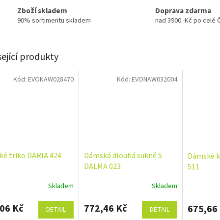
Zboží skladem
Doprava zdarma
90% sortimentu skladem
nad 3900.-Kč po celé 
sející produkty
Kód:
EVONAW028470
Kód:
EVONAW032004
é triko DARIA 424
Dámská dlouhá sukně S
Dámské k
DALMA 023
511
Skladem
Skladem
06 Kč
772,46 Kč
675,66
DETAIL
DETAIL