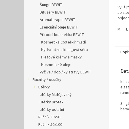
Šungit BEWIT
Využij
Difuzéry BEWIT
se slev
objedn
Aromaterapie BEWIT
Esenciální oleje BEWIT
M
L
Přírodní kosmetika BEWIT
Kosmetika C60 elixír mládí
Hydratační a liftingová séra
Popi
Pleťové krémy a masky
Kosmetické oleje
Det
Výživa / doplňky stravy BEWIT
Ručníky / osušky
lehc
elas
Utěrky
rame
utěrky Matějovský
utěrky Brotex
Singl
barva
utěrky ostatní
Ručník 30x50
Ručník 50x100