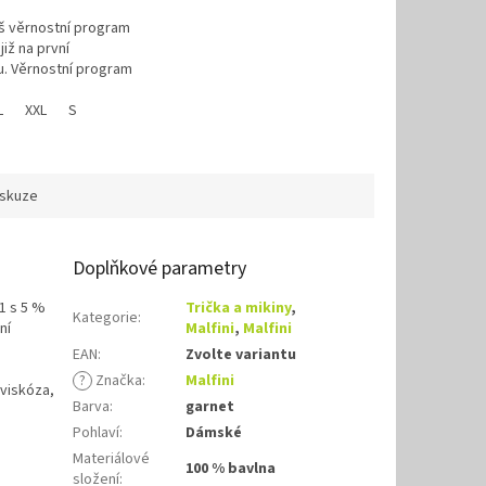
áš věrnostní program
již na první
. Věrnostní program
L
XXL
S
iskuze
Doplňkové parametry
1 s 5 %
Trička a mikiny
,
Kategorie
:
ní
Malfini
,
Malfini
EAN
:
Zvolte variantu
?
Značka
:
Malfini
 viskóza,
Barva
:
garnet
Pohlaví
:
Dámské
Materiálové
100 % bavlna
složení
: