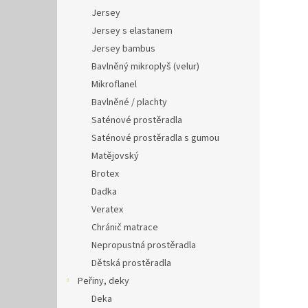
Jersey
Jersey s elastanem
Jersey bambus
Bavlněný mikroplyš (velur)
Mikroflanel
Bavlněné / plachty
Saténové prostěradla
Saténové prostěradla s gumou
Matějovský
Brotex
Dadka
Veratex
Chránič matrace
Nepropustná prostěradla
Dětská prostěradla
Peřiny, deky
Deka