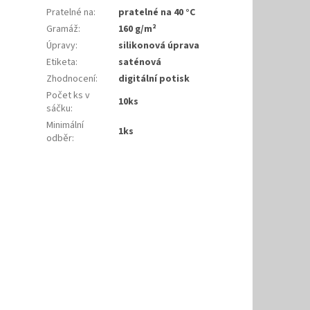
Pratelné na
:
pratelné na 40 °C
Gramáž
:
160 g/m²
Úpravy
:
silikonová úprava
Etiketa
:
saténová
Zhodnocení
:
digitální potisk
Počet ks v
10ks
sáčku
:
Minimální
1ks
odběr
: