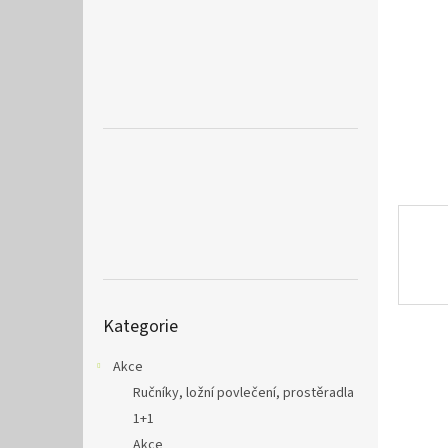
a
n
e
l
Přeskočit
Kategorie
kategorie
Akce
Ručníky, ložní povlečení, prostěradla
1+1
Akce