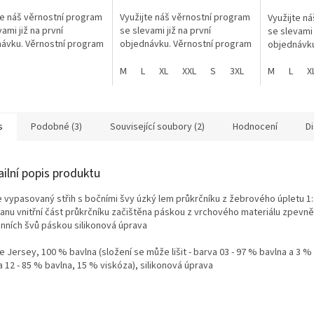
te náš věrnostní program
Využijte náš věrnostní program
Využijte n
ami již na první
se slevami již na první
se slevami 
ávku. Věrnostní program
objednávku. Věrnostní program
objednávku
M
L
XL
XXL
S
3XL
M
L
X
s
Podobné (3)
Související soubory (2)
Hodnocení
D
ailní popis produktu
e vypasovaný střih s bočními švy úzký lem průkrčníku z žebrového úpletu 1:
tanu vnitřní část průkrčníku začištěna páskou z vrchového materiálu zpevně
nních švů páskou silikonová úprava
e Jersey, 100 % bavlna (složení se může lišit - barva 03 - 97 % bavlna a 3 %
 12 - 85 % bavlna, 15 % viskóza), silikonová úprava