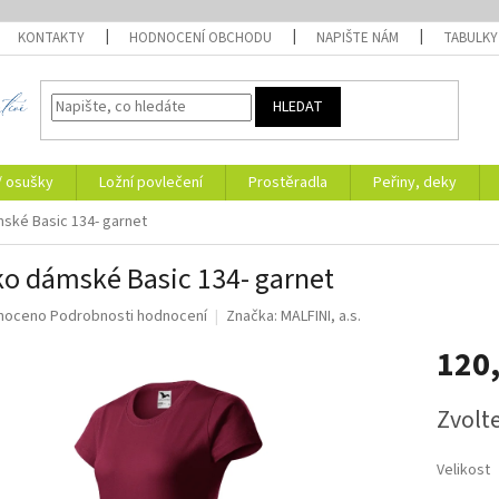
KONTAKTY
HODNOCENÍ OBCHODU
NAPIŠTE NÁM
TABULKY
HLEDAT
/ osušky
Ložní povlečení
Prostěradla
Peřiny, deky
ské Basic 134- garnet
ko dámské Basic 134- garnet
né
noceno
Podrobnosti hodnocení
Značka:
MALFINI, a.s.
ní
120
u
Měrná
Zvolt
cena:
ek.
Velikost