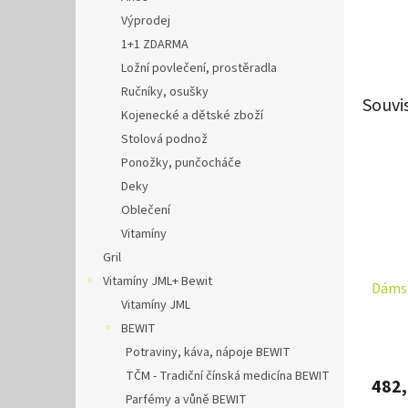
Výprodej
1+1 ZDARMA
Ložní povlečení, prostěradla
Ručníky, osušky
Souvi
Kojenecké a dětské zboží
Stolová podnož
Ponožky, punčocháče
Deky
Oblečení
Vitamíny
Gril
Vitamíny JML+ Bewit
Dámsk
Vitamíny JML
BEWIT
Potraviny, káva, nápoje BEWIT
TČM - Tradiční čínská medicína BEWIT
482,
Parfémy a vůně BEWIT