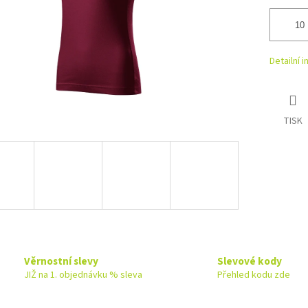
Detailní 
TISK
Věrnostní slevy
Slevové kody
JIŽ na 1. objednávku % sleva
Přehled kodu zde