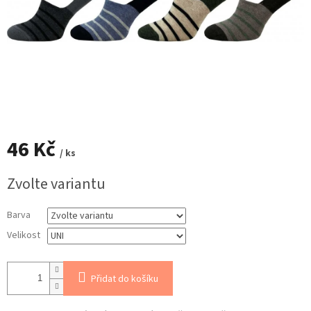
46 Kč
/ ks
Měrná
Zvolte variantu
cena:
Barva
Velikost
Přidat do košíku