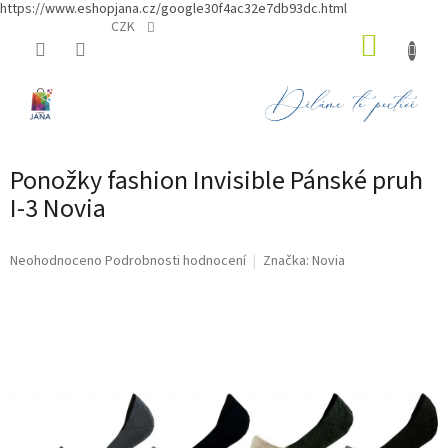
https://www.eshopjana.cz/google30f4ac32e7db93dc.html
Přejít
CZK
NÁKUP
na
obsah
KOŠÍK
Ponožky fashion Invisible Pánské pruh
I-3 Novia
Průměrné
Neohodnoceno
Podrobnosti hodnocení
Značka:
Novia
hodnocení
produktu
je
0,0
z
5
hvězdiček.