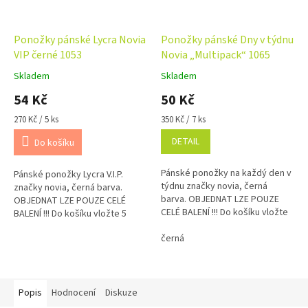
Ponožky pánské Lycra Novia
Ponožky pánské Dny v týdnu
VIP černé 1053
Novia „Multipack“ 1065
Skladem
Skladem
Průměrné
Průměrné
hodnocení
hodnocení
54 Kč
50 Kč
produktu
produktu
je
je
Měrná
Měrná
270 Kč / 5 ks
350 Kč / 7 ks
5,0
5,0
cena:
cena:
DETAIL
Do košíku
z
z
5
5
hvězdiček.
hvězdiček.
Pánské ponožky na každý den v
Pánské ponožky Lycra V.I.P.
týdnu značky novia, černá
značky novia, černá barva.
barva. OBJEDNAT LZE POUZE
OBJEDNAT LZE POUZE CELÉ
CELÉ BALENÍ !!! Do košíku vložte
BALENÍ !!! Do košíku vložte 5
7 kusů z jedné velikosti = balení !
kusů z jedné velikosti = balení !
černá
Popis
Hodnocení
Diskuze