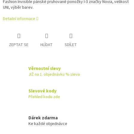
Fashion Invisible pánské pruhované ponožky I-3 značky Novia, velikost
UNI, výběr barev.
Detailní informace
ZEPTAT SE
HLÍDAT
SDÍLET
Věrnostní slevy
JIŽ na 1. objednávku % sleva
Slevové kody
Přehled kodu zde
Dárek zdarma
Ke každé objednávce