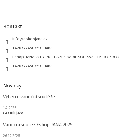
Z
á
p
a
Kontakt
t
í
info
@
eshopjana.cz
+420777450360 - Jana
Eshop JANA VŽDY PŘICHÁZÍ S NABÍDKOU KVALITNÍHO ZBOŽÍ...
+420777450360 - Jana
Novinky
Výherce vánoční soutěže
1.2.2026
Gratulujem...
Vánoční soutěž Eshop JANA 2025
26.12.2025