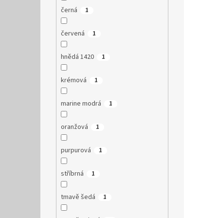
černá
1
červená
1
hnědá 1420
1
krémová
1
marine modrá
1
oranžová
1
purpurová
1
stříbrná
1
tmavě šedá
1