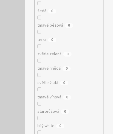
šedá
0
tmavě béžová
0
terra
0
světle zelená
0
tmavě hnědá
0
světle žlutá
0
tmavě vínová
0
starorůžová
0
bílý white
0