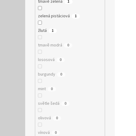
tmavě zelená
1
zelená pistáciová
1
žlutá
1
tmavě modrá
0
lososová
0
burgundy
0
mint
0
světle šedá
0
olivová
0
vínová
0