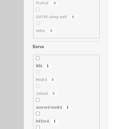
Profod
0
SVITAP sleep well
0
Veba
0
Barva
Bílá
1
Modrá
0
Zelená
0
azurová modrá
1
béžová
1