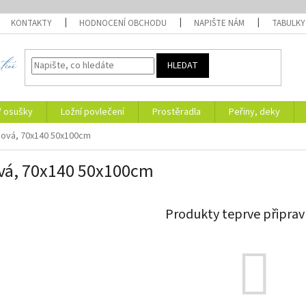
KONTAKTY
HODNOCENÍ OBCHODU
NAPIŠTE NÁM
TABULKY
HLEDAT
/ osušky
Ložní povlečení
Prostěradla
Peřiny, deky
nová, 70x140 50x100cm
vá, 70x140 50x100cm
Produkty teprve připrav