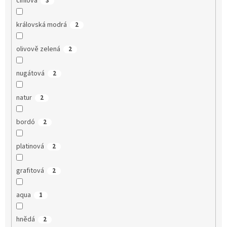
cihlová
3
královská modrá
2
olivově zelená
2
nugátová
2
natur
2
bordó
2
platinová
2
grafitová
2
aqua
1
hnědá
2