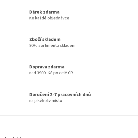
r
v
k
Dárek zdarma
y
Ke každé objednávce
v
ý
p
Zboží skladem
i
90% sortimentu skladem
s
u
Doprava zdarma
nad 3900.-Kč po celé ČR
Doručení 2-7 pracovních dnů
na jakékoliv místo
Z
á
p