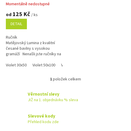
t
Momentálně nedostupné
ů
125 Kč
od
/ ks
DETAIL
Ručník
Matějovský Lumina z kvalitní
česané bavlny s vysokou
gramáží Nenašli jste ručníky na
této stránce skladem zkuste
mrknout na skladové zásoby...
Violet 30x50
Violet 50x100
Violet 70x140
Grey 30x50
Grey 50x
1
položek celkem
O
v
l
Věrnostní slevy
á
JIŽ na 1. objednávku % sleva
d
a
c
Slevové kody
í
Přehled kodu zde
p