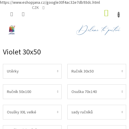
https://www.eshopjana.cz/google30f4ac32e7db93dc.html
Přejít
CZK
NÁKUP
na
obsah
KOŠÍK
Violet 30x50
Utěrky
Ručník 30x50
Ručník 50x100
Osuška 70x140
Osušky XXL velké
sady ručníků