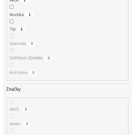
Akce
1
Novinka
1
Tip
1
Výprodej
0
DOPRAVA ZDARMA
0
Kod sleva
0
Značky
AKCE
0
akuku
0