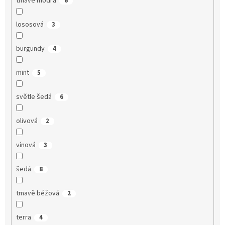
tmavě modrá
6
lososová
3
burgundy
4
mint
5
světle šedá
6
olivová
2
vínová
3
šedá
8
tmavě béžová
2
terra
4