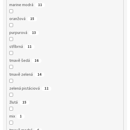
marine modrá
11
oranžová
15
purpurová
13
stříbrná
11
tmavě šedá
16
tmavě zelená
14
zelená pistáciová
12
žlutá
15
mix
1