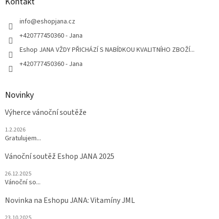
a
Kontakt
t
í
info
@
eshopjana.cz
+420777450360 - Jana
Eshop JANA VŽDY PŘICHÁZÍ S NABÍDKOU KVALITNÍHO ZBOŽÍ...
+420777450360 - Jana
Novinky
Výherce vánoční soutěže
1.2.2026
Gratulujem...
Vánoční soutěž Eshop JANA 2025
26.12.2025
Vánoční so...
Novinka na Eshopu JANA: Vitamíny JML
23.10.2025