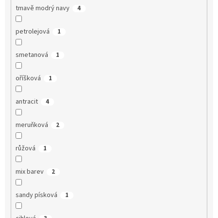
tmavě modrý navy
4
petrolejová
1
smetanová
1
oříšková
1
antracit
4
meruňková
2
růžová
1
mix barev
2
sandy písková
1