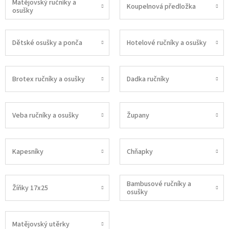
Matějovský ručníky a
Koupelnová předložka
osušky
Dětské osušky a ponča
Hotelové ručníky a osušky
Brotex ručníky a osušky
Dadka ručníky
Veba ručníky a osušky
Župany
Kapesníky
Chňapky
Bambusové ručníky a
Žíňky 17x25
osušky
Matějovský utěrky