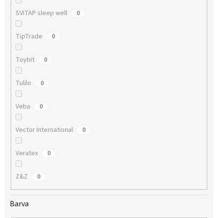
SVITAP sleep well
0
TipTrade
0
Toybit
0
Tulilo
0
Veba
0
Vector International
0
Veratex
0
Z&Z
0
Barva