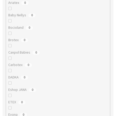
Ariatex
0
Baby Nellys
0
Bocioland
0
Brotex
0
Canpol Babies
0
Carbotex
0
DADKA
0
Eshop JANA
0
ETEX
0
Evona
0