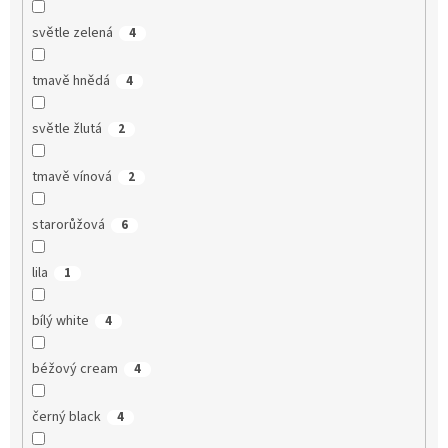
světle zelená
4
tmavě hnědá
4
světle žlutá
2
tmavě vínová
2
starorůžová
6
lila
1
bílý white
4
béžový cream
4
černý black
4