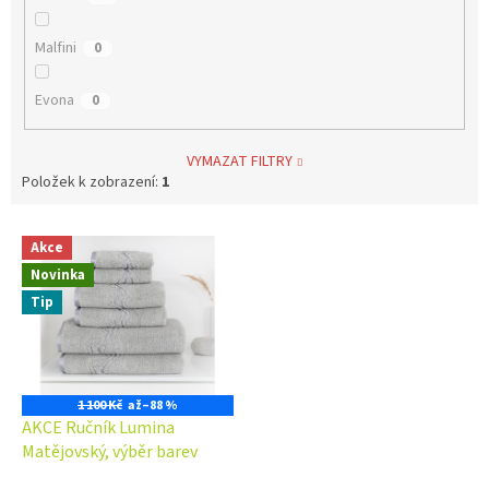
Malfini
0
Evona
0
VYMAZAT FILTRY
Položek k zobrazení:
1
V
Akce
ý
Novinka
p
i
Tip
s
p
r
o
1 100 Kč
až
–88 %
d
AKCE Ručník Lumina
u
Matějovský, výběr barev
k