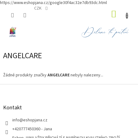
https://www.eshopjana.cz/google30f4ac32e7db93dc.html
Přejít
CZK
NÁKUP
na
obsah
KOŠÍK
ANGELCARE
Žádné produkty značky
ANGELCARE
nebyly nalezeny...
Z
á
p
a
Kontakt
t
í
info
@
eshopjana.cz
+420777450360 - Jana
Eshop JANA VŽDY PŘICHÁZÍ S NABÍDKOU KVALITNÍHO ZBOŽÍ...