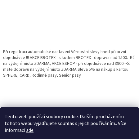
Při registraci automatické nastavení Věrnostní slevy hned při první
objednávce !!! AKCE BROTEX - s kodem BROTEX - doprava nad 1500.- Kč
na výdejní místo ZDARMA; AKCE ESHOP - při objednávce nad 3900.-Kč
máte dopravu na výdejní místo ZDARMA Sleva 5% na nákup s kartou
SPHERE, CARD, Rodinné pasy, Senior pasy
Tento web používá soubory cookie. Dalším procházením
tohoto webu vyjadřujete souhlas s jejich používáním.. Více
informací
zde
.