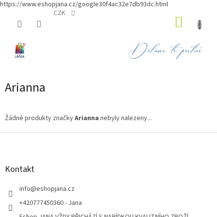
https://www.eshopjana.cz/google30f4ac32e7db93dc.html
Přejít
CZK
NÁKUP
na
obsah
KOŠÍK
Arianna
Žádné produkty značky
Arianna
nebyly nalezeny...
Z
á
p
a
Kontakt
t
í
info
@
eshopjana.cz
+420777450360 - Jana
Eshop JANA VŽDY PŘICHÁZÍ S NABÍDKOU KVALITNÍHO ZBOŽÍ...