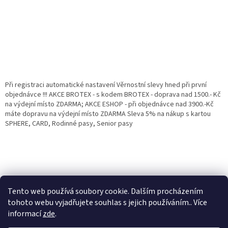
Při registraci automatické nastavení Věrnostní slevy hned při první
objednávce !!! AKCE BROTEX - s kodem BROTEX - doprava nad 1500.- Kč
na výdejní místo ZDARMA; AKCE ESHOP - při objednávce nad 3900.-Kč
máte dopravu na výdejní místo ZDARMA Sleva 5% na nákup s kartou
SPHERE, CARD, Rodinné pasy, Senior pasy
Tento web používá soubory cookie. Dalším procházením
tohoto webu vyjadřujete souhlas s jejich používáním.. Více
informací
zde
.