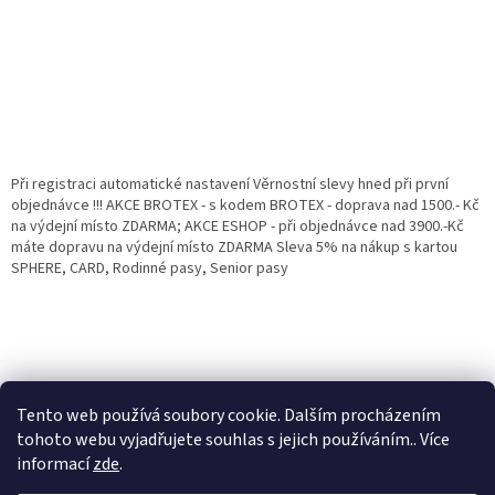
Při registraci automatické nastavení Věrnostní slevy hned při první
objednávce !!! AKCE BROTEX - s kodem BROTEX - doprava nad 1500.- Kč
na výdejní místo ZDARMA; AKCE ESHOP - při objednávce nad 3900.-Kč
máte dopravu na výdejní místo ZDARMA Sleva 5% na nákup s kartou
SPHERE, CARD, Rodinné pasy, Senior pasy
Tento web používá soubory cookie. Dalším procházením
tohoto webu vyjadřujete souhlas s jejich používáním.. Více
informací
zde
.