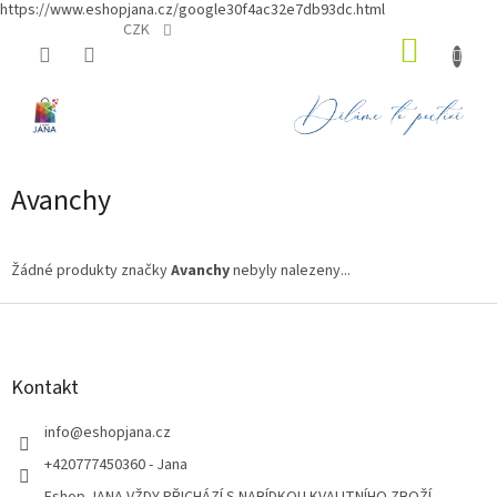
https://www.eshopjana.cz/google30f4ac32e7db93dc.html
Přejít
CZK
NÁKUP
na
obsah
KOŠÍK
Avanchy
Žádné produkty značky
Avanchy
nebyly nalezeny...
Z
á
p
a
Kontakt
t
í
info
@
eshopjana.cz
+420777450360 - Jana
Eshop JANA VŽDY PŘICHÁZÍ S NABÍDKOU KVALITNÍHO ZBOŽÍ...