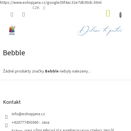
https://www.eshopjana.cz/google30f4ac32e7db93dc.html
Přejít
CZK
NÁKUP
na
obsah
KOŠÍK
Bebble
Žádné produkty značky
Bebble
nebyly nalezeny...
Z
á
p
a
Kontakt
t
í
info
@
eshopjana.cz
+420777450360 - Jana
Eshop JANA VŽDY PŘICHÁZÍ S NABÍDKOU KVALITNÍHO ZBOŽÍ...