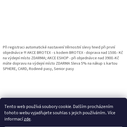
Při registraci automatické nastavení Věrnostní slevy hned při první
objednávce !!! AKCE BROTEX - s kodem BROTEX - doprava nad 1500.- Kč
na výdejní místo ZDARMA; AKCE ESHOP - při objednávce nad 3900.-Kč
máte dopravu na výdejní místo ZDARMA Sleva 5% na nákup s kartou
SPHERE, CARD, Rodinné pasy, Senior pasy
Tento web používá soubory cookie. Dalším procházením
tohoto webu vyjadřujete souhlas s jejich používáním.. Více
informací
zde
.